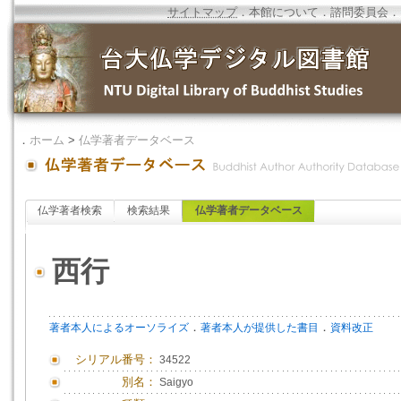
サイトマップ
．
本館について
．
諮問委員会
．
．
ホーム
>
仏学著者データベース
仏学著者検索
検索結果
仏学著者データベース
西行
．
．
著者本人によるオーソライズ
著者本人が提供した書目
資料改正
シリアル番号：
34522
別名：
Saigyo