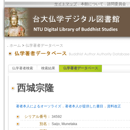
サイトマップ
．
本館について
．
諮問委員会
．
．
ホーム
>
仏学著者データベース
仏学著者検索
検索結果
仏学著者データベース
西城宗隆
．
．
著者本人によるオーソライズ
著者本人が提供した書目
資料改正
シリアル番号：
34592
別名：
Saijo, Munetaka