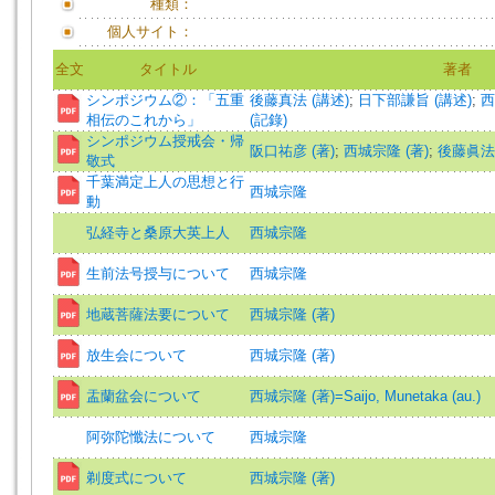
種類：
個人サイト：
全文
タイトル
著者
シンポジウム②：「五重
後藤真法 (講述)
;
日下部謙旨 (講述)
;
西
相伝のこれから」
(記錄)
シンポジウム授戒会・帰
阪口祐彦 (著)
;
西城宗隆 (著)
;
後藤眞法 
敬式
千葉満定上人の思想と行
西城宗隆
動
弘経寺と桑原大英上人
西城宗隆
生前法号授与について
西城宗隆
地蔵菩薩法要について
西城宗隆 (著)
放生会について
西城宗隆 (著)
盂蘭盆会について
西城宗隆 (著)=Saijo, Munetaka (au.)
阿弥陀懺法について
西城宗隆
剃度式について
西城宗隆 (著)