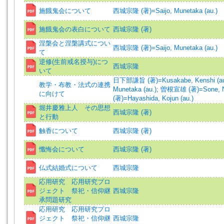
施餓鬼会について
西城宗隆 (著)=Saijo, Munetaka (au.)
施餓鬼会の表白について
西城宗隆 (著)
涅槃会と涅槃講式につい
西城宗隆 (著)=Saijo, Munetaka (au.)
て
逆修(生前戒名授与)につ
西城宗隆
いて
日下部謙旨 (著)=Kusakabe, Kenshi (au
教学・布教・法式の連携
Munetaka (au.)
;
曽根宣雄 (著)=Sone, No
に向けて
(著)=Hayashida, Kojun (au.)
堀井慶雅上人 その思想
西城宗隆 (著)
と行動
触香について
西城宗隆 (著)
懺悔会について
西城宗隆 (著)
仏式結婚式について
西城宗隆
応用研究 応用研究プロ
ジェクト 祭祀・信仰継
西城宗隆
承問題研究
応用研究 応用研究プロ
ジェクト 祭祀・信仰継
西城宗隆