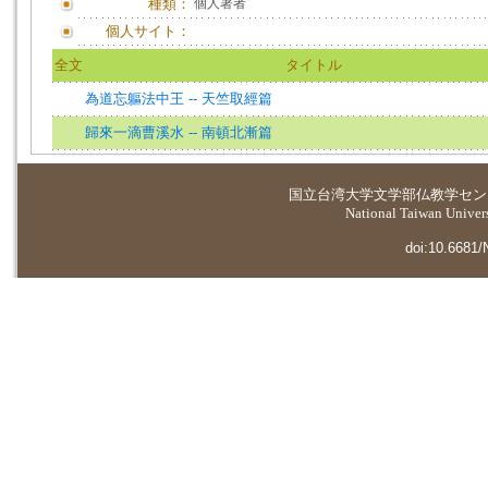
種類：
個人著者
個人サイト：
全文
タイトル
為道忘軀法中王 -- 天竺取經篇
歸來一滴曹溪水 -- 南頓北漸篇
国立台湾大学
文学部仏教学セン
National Taiwan Universi
doi:10.6681