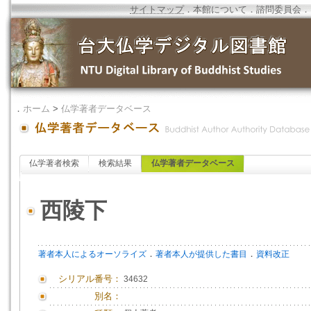
サイトマップ
．
本館について
．
諮問委員会
．
．
ホーム
>
仏学著者データベース
仏学著者検索
検索結果
仏学著者データベース
西陵下
．
．
著者本人によるオーソライズ
著者本人が提供した書目
資料改正
シリアル番号：
34632
別名：