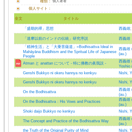
種類：
個人著者
個人サイト：
全文
タイトル
「盛期的禪」思想
西義雄
「達摩以前のインドの伝統」研究序説
西義雄
「精神生活」と「大乗菩薩道」=Bodhisattva Ideal in
西義雄 (著
Mahāyāna Buddhism and the Spritual Life of Japanese
(au.)
People
西義雄 (著
Atman と anattan について - 特に佛教の眞我説 -
Yoshio 
Genshi Bukkyo ni okeru hannya no kenkyu
Nishi, 
Genshi Bukkyo ni okeru hannya no kenkyu
Nishi, 
西義雄 (著
On the Bodhisattva
(au.)
西義雄 (著
On the Bodhisattva：His Vows and Practices
(au.)
Shoki daijo Bukkyo no kenkyu
Nishi, 
西義雄 (著
The Concept and Practice of the Bodhisattva Way
(au.)
the Truth of the Original Purity of Mind
Nishi, 