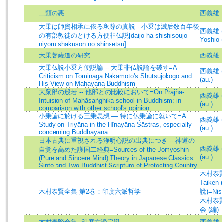
二類の悪
西義雄
大乗は師資相承に依る釈尊の真説 - 小乗は滅后数百年後
西義雄 (著
の有部教徒のとける方便非仏説[daijo ha shishisoujo
Yoshio 
niyoru shakuson no shinsetsu]
大乗菩薩道の研究
西義雄
大乗仏説小乗方便説論 -- 大乗非仏説論を破す=A
西義雄 (著
Criticism on Tominaga Nakamoto's Shutsujokogo and
(au.)
His View on Mahayana Buddhism
大衆部の般若 -- 他部との比較において=On Prajñā-
西義雄 (著
Intuision of Mahāsaṅghika school in Buddhism: in
(au.)
comparison with other school's opinion
小乗論に於ける三乗思想 — 特に仏乗論に就いて=A
西義雄 (著
Study on Triyāna in the Hīnayāna-Śāstras, especially
(au.)
concerning Buddhayāna
日本古典に重視される浄明心説の出典につき -- 神道の
西義雄 (著
自覚を高めた護国二経典=Sources of the Jomyoshin
(au.)
(Pure and Sincere Mind) Theory in Japanese Classics:
Sinto and Two Buddhist Scripture of Protecting Country
木村泰賢 
Taiken 
木村泰賢全集 第2巻：印度六派哲学
說)=Nish
木村泰
会 (編)
木村泰賢全集--印度六派宗學
西義雄