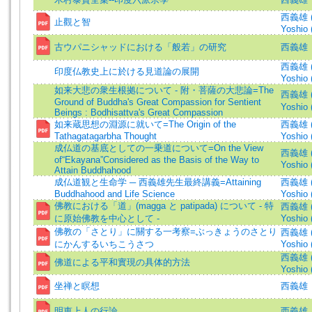
西義雄 (著
止觀と智
Yoshio 
古ウパニシャッドにおける「般若」の研究
西義雄
西義雄 (著
印度仏教史上に於ける見道論の展開
Yoshio 
如来大悲の衆生根拠について - 附・菩薩の大悲論=The
西義雄 (著
Ground of Buddha's Great Compassion for Sentient
Yoshio 
Beings : Bodhisattva's Great Compassion
如来蔵思想の淵源に就いて=The Origin of the
西義雄 (著
Tathagatagarbha Thought
Yoshio 
成仏道の基底としての一乗道について=On the View
西義雄 (著
of“Ekayana”Considered as the Basis of the Way to
Yoshio 
Attain Buddhahood
成仏道観と生命学 ─ 西義雄先生最終講義=Attaining
西義雄 (著
Buddhahood and Life Science
Yoshio 
佛教における「道」(magga と patipada) について - 特
西義雄 (著
に原始佛教を中心として -
Yoshio 
佛教の「さとり」に關する一考察=ぶっきょうのさとり
西義雄 (著
にかんするいちこうさつ
Yoshio 
西義雄 (著
佛道による平和實現の具体的方法
Yoshio 
坐禅と瞑想
西義雄
明恵上人の行論
西義雄