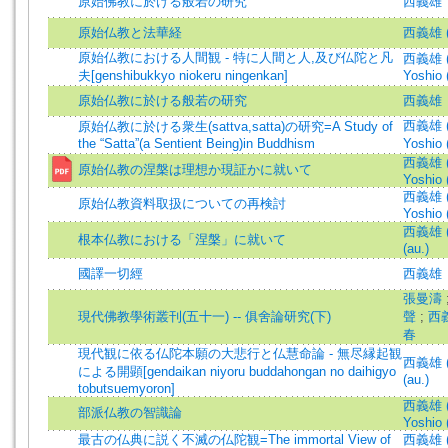
原始佛教に於ける般若の研究
西義雄
原始仏教と法華経
西義雄 
原始仏教における人間観 - 特に人間と人,及び仏陀と凡
西義雄 (著
夫[genshibukkyo niokeru ningenkan]
Yoshio 
原始仏教に於ける般若の研究
西義雄
西義雄 (著
原始仏教に於ける衆生(sattva,satta)の研究=A Study of
the “Satta”(a Sentient Being)in Buddhism
Yoshio 
西義雄 (著
原始仏教の涅槃は理想か現証かに就いて
Yoshio 
西義雄 (著
原始仏教資料取扱についての再検討
Yoshio 
西義雄 (著
根本仏教における「涅槃」に就いて
(au.)
國譯一切經
西義雄
張曼濤
現代佛教學術叢刊(五十一) -- 俱舍論研究(下)
聲
;
西
春
現代観に依る仏陀本願の大悲行と仏慧命論 - 無尽縁起観
西義雄 (著
による開顕[gendaikan niyoru buddahongan no daihigyo
(au.)
tobutsuemyoron]
西義雄 (著
部派仏教の智識論
Yoshio 
最古の仏典に説く不滅の仏陀観=The immortal View of
西義雄 (著