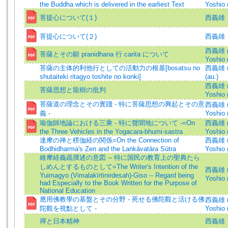
the Buddha which is delivered in the earliest Text
Yoshio 
菩提心について(１)
西義雄
菩提心について(２)
西義雄
西義雄 (著
菩薩とその願 pranidhana 行 carita について
Yoshio 
菩薩の主体的利他行としての活動力の根基[bosatsu no
西義雄 (著
shutaiteki ritagyo toshite no konki]
(au.)
西義雄 (著
菩薩思想と龍樹の批判
Yoshio 
菩薩道の理念とその實踐 - 特に菩薩思想の興起とその意
西義雄 (著
義 -
Yoshio 
瑜伽師地論における三乘 - 特に聲聞地について -=On
西義雄 (著
the Three Vehicles in the Yogacara-bhumi-sastra
Yoshio 
達摩の禅と楞伽経の関係=On the Connection of
西義雄 (著
Bodhidharma's Zen and the Laṅkāvatāra Sūtra
Yoshio 
維摩経義疏撰述の意図 -- 特に国民の教育上の聖典たら
しめんとするものとして=The Writer's Intention of the
西義雄 (著
Yuimagyo (Vimalakīrtinirdesah)-Giso -- Regard being
Yoshio 
had Especially to the Book Written for the Purpose of
National Education
應用佛教學の基盤とその分野 - 死せる佛陀觀と活ける佛
西義雄 (著
陀觀を視點として -
Yoshio 
禪と日本精神
西義雄