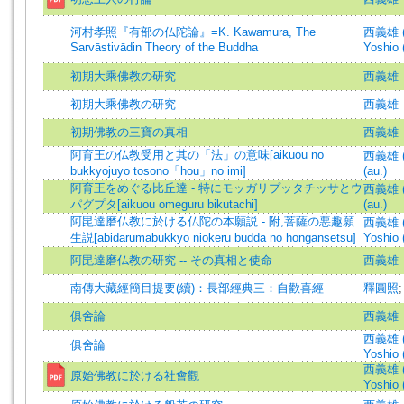
河村孝照『有部の仏陀論』=K. Kawamura, The
西義雄 (著
Sarvāstivādin Theory of the Buddha
Yoshio 
初期大乘佛教の研究
西義雄
初期大乘佛教の研究
西義雄
初期佛教の三寶の真相
西義雄
阿育王の仏教受用と其の「法」の意味[aikuou no
西義雄 (著
bukkyojuyo tosono「hou」no imi]
(au.)
阿育王をめぐる比丘達 - 特にモッガリプッタチッサとウ
西義雄 (著
パグプタ[aikuou omeguru bikutachi]
(au.)
阿毘達磨仏教に於ける仏陀の本願説 - 附,菩薩の悪趣願
西義雄 (著
生説[abidarumabukkyo niokeru budda no hongansetsu]
Yoshio 
阿毘達磨仏教の研究 -- その真相と使命
西義雄
南傳大藏經簡目提要(續)：長部經典三：自歡喜經
釋圓照
俱舍論
西義雄
西義雄 (著
俱舍論
Yoshio 
西義雄 (著
原始佛教に於ける社會觀
Yoshio 