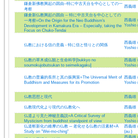
鎌倉新佛教興起の因由--特に中古天台を中心としての一
西義雄
考察
鎌倉新仏教興起の因由 -- 特に中古天台を中心としての
西義雄 (著
一考察=On the Origin for the Neo Buddhism's
Yoshio 
Development in Kamakura Era -- Especially, taking the
Focus on Chuko-Tendai
西義雄 (著
仏教における信の意義 - 特に信と悟りとの関係
Yoshio 
仏教の草木成仏観と生命科学[bukkyo no
西義雄 (著
soumokujobutsukan to seimeikagaku]
Yoshio 
仏教の普遍的長所と其の振興策=The Universal Merit of
西義雄 (著
Buddhism and Measures for its Promotion
Yoshio 
仏教思想と現代
西義雄
仏教現代化より現代の仏教化へ
西義雄
仏道より見た神秘主義説=A Critical Survey of
西義雄 (著
Mysticism from buddhist standpoint of view
Yoshio 
仏道斬新化の維摩の仏教 ─ 老化せる仏教の活素材=A
西義雄 (著
Study on "Wei-mo-ching"
(au.)
西義雄 (著