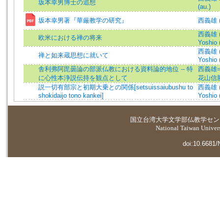
坂本幸男博士の追想
(au.)
坂本幸男著『華厳教学の研究』
西義雄 
西義雄 (著
欧米における禅の将来
Yoshio 
西義雄 (著
禅と如来蔵思想に就いて
Yoshio 
舎利弗阿毘曇論の部派仏教における資料論的地位 -- 特
西義雄=Ni
に心性本浄説伝持を観点として
花山信
説一切有部宗と初期大乗との関係[setsuissaiubushu to
西義雄 (著
shokidaijo tono kankei]
Yoshio 
国立台湾大学
文学部仏教学セン
National Taiwan Universi
doi:10.6681