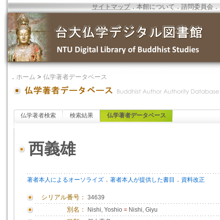
サイトマップ
．
本館について
．
諮問委員会
．
．
ホーム
>
仏学著者データベース
仏学著者検索
検索結果
仏学著者データベース
西義雄
．
．
著者本人によるオーソライズ
著者本人が提供した書目
資料改正
シリアル番号：
34639
別名：
Nishi, Yoshio
=
Nishi, Giyu