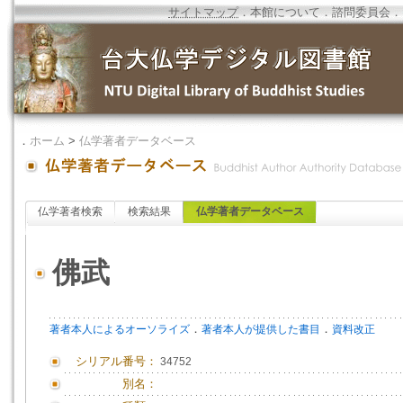
サイトマップ
．
本館について
．
諮問委員会
．
．
ホーム
>
仏学著者データベース
仏学著者検索
検索結果
仏学著者データベース
佛武
．
．
著者本人によるオーソライズ
著者本人が提供した書目
資料改正
シリアル番号：
34752
別名：