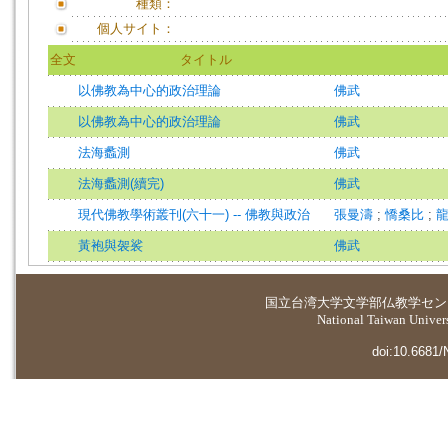
種類：
個人サイト：
全文
タイトル
以佛教為中心的政治理論
佛武
以佛教為中心的政治理論
佛武
法海蠡測
佛武
法海蠡測(續完)
佛武
現代佛教學術叢刊(六十一) -- 佛教與政治
張曼濤
;
憍桑比
;
黃袍與袈裟
佛武
国立台湾大学
文学部仏教学セン
National Taiwan Universi
doi:10.6681