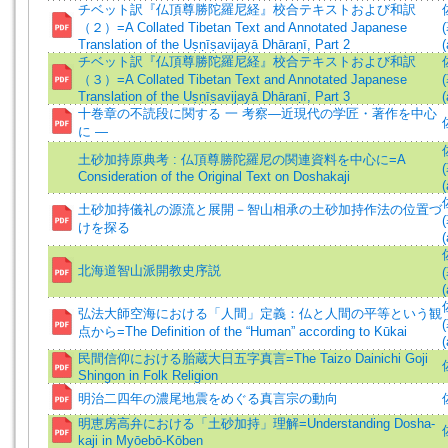
チベット訳『仏頂尊勝陀羅尼経』校合テキストおよび和訳
（２）=A Collated Tibetan Text and Annotated Japanese
Translation of the Uṣṇīṣavijayā Dhāraṇī, Part 2
(
チベット訳『仏頂尊勝陀羅尼経』校合テキストおよび和訳
（３）=A Collated Tibetan Text and Annotated Japanese
Translation of the Uṣṇīṣavijayā Dhāraṇī, Part 3
(
十巻章の不読段に関する 一 考察―近現代の学匠・著作を中心
に ―
土砂加持原典考 : 仏頂尊勝陀羅尼の関連資料を中心に=A
Consideration of the Original Text on Doshakaji
(
土砂加持儀礼の源流と展開－智山相承の土砂加持作法の位置づ
けを探る
(
北海道智山派開教史序説
(
弘法大師空海における「人間」定義：仏と人間の平等という観
点から=The Definition of the “Human” according to Kūkai
(
民間信仰における胎蔵大日五字真言=The Taizo Dainichi Goji
Shingon in Folk Religion
明治二四年の濃尾地震をめぐる真言宗の動向
明恵房高弁における「土砂加持」理解=Understanding Dosha-
kaji in Myōebō-Kōben