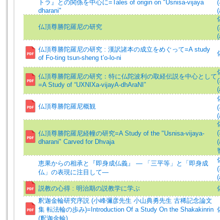
トラ』との関係を中心に=Tales of origin on "Usnisa-vijaya
dharani"
(
仏頂尊勝陀羅尼の研究
(
仏頂尊勝陀羅尼の研究 : 漢訳諸本の成立をめぐって=A study
of Fo-ting tsun-sheng t’o-lo-ni
仏頂尊勝陀羅尼の研究：特に仏陀波利の取経伝説を中心として
=A Study of “UXNIXa-vijayA-dhAraNI”
(
仏頂尊勝陀羅尼概観
(
仏頂尊勝陀羅尼経幢の研究=A Study of the "Usnisa-vijaya-
dharani" Carved for Dhvaja
(
恵果からの相承と『即身成仏義』 ― 「三平等」と「即身成
仏」の表現に注目して―
(
説教の心得 : 明治期の説教学に学ぶ
釈迦金輪研究序説 (小峰彌彦先生 小山典勇先生 古稀記念論文
集 転法輪の歩み)=Introduction Of a Study On the Shakakinrin
(釈迦金輪)