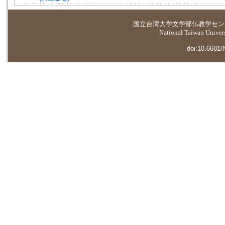
国立台湾大学
文学部仏教学セン
National Taiwan Universi
doi:10.6681