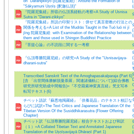
on "Daranijikkyo (陀羅尼集経)": Around the Formation of
"Sākyamuni Uṣṇīṣ (釈迦仏頂)"
(
『陀羅尼集経』所収の仏頂系経軌の考察=A Study of Usnisa
Sutra in "Darani-zikkyo"
『陀羅尼集経』所説の印契リスト：併せて真言密教の行法との
関係を考える=A List of the Mudrās Taught in the Tuó luó ní jí
jīng 陀羅尼集経: with Examination of the Relationship between
(
them and those used in Shingon Buddhist Practice
『菩提心論』の不読段に関する一考察
『仏頂尊勝陀羅尼経』の研究=A Study of the "Usnisavijaya-
dharani-sutra"
(
Transcribed Sanskrit Text of the Amoghapasakalparaja (Part 6)
D
[含 「出世間殊勝解脱曼荼羅」関連諸儀軌について](綜合佛教
研究所研究助成中間報告)=『不空羂索神変真言経』梵文写本
転写テキスト(6)
S
チベット語訳『蘇悉地羯羅経』「供養花品」のテキスト校訂な
らびに試訳=The Text Critics and Japanese Translation Of the
Tibetan Version Of the Susiddhikarasutra (Flower Offering
Chapter)
チベット訳『仏頂尊勝陀羅尼経』校合テキストおよび和訳
（１）=A Collated Tibetan Text and Annotated Japanese
Translation of the Uṣṇīṣavijayā Dhāraṇī (Part 1)
(