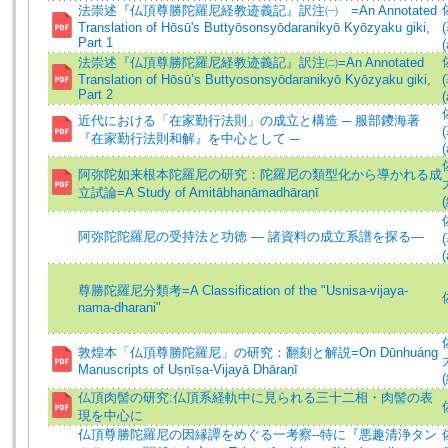
法崇述『仏頂尊勝陀羅尼経教迹義記』訳注㈠ =An Annotated
Translation of Hōsū's Buttyōsonsyōdaranikyō Kyōzyaku giki,
Part 1
(
法崇述『仏頂尊勝陀羅尼経教迹義記』訳注㈡=An Annotated
Translation of Hōsū’s Buttyosonsyōdaranikyō Kyōzyaku giki,
Part 2
(
近代における「在家勤行法則」の成立と構造 ─ 服部鑁海著
『在家勤行法則和解』を中心として ─
(
阿弥陀如来根本陀羅尼の研究：陀羅尼の類型化から導かれる成
立試論=A Study of Amitābhanāmadhāraṇī
阿弥陀陀羅尼の受持法と功徳 ― 諸資料の成立系譜を探る―
(
尊勝陀羅尼分類考=A Classification of the "Usnisa-vijaya-
nama-dharani"
敦煌本「仏頂尊勝陀羅尼」の研究：翻刻と解説=On Dūnhuáng
Manuscripts of Uṣṇīṣa-Vijayā Dhāraṇī
仏頂肉髻の研究:仏頂系経軌中に見られる三十二相・肉髻の表
現を中心に
仏頂尊勝陀羅尼の因縁譚をめぐる一考察--特に『悪趣清浄タン