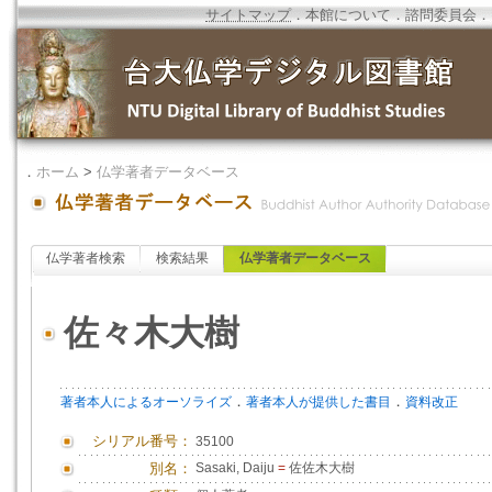
サイトマップ
．
本館について
．
諮問委員会
．
．
ホーム
>
仏学著者データベース
仏学著者検索
検索結果
仏学著者データベース
佐々木大樹
．
．
著者本人によるオーソライズ
著者本人が提供した書目
資料改正
シリアル番号：
35100
別名：
Sasaki, Daiju
=
佐佐木大樹