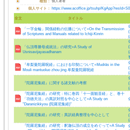
種類：
個人著者
個人サイト：
https://www.acoffice.jp/tsuhp/KgApp?resId=S
全文
タイトル
「一字金輪」関係経軌の伝播について=On the Transmission
of Scriptures and Manuals related to Ichiji-Kinrin
(
「仏頂尊勝母成就法」の研究=A Study of
Usnisavijayasadhanam
(
『牟梨曼陀羅呪経』における印契について=Mudrās in the
Mouli mantuoluo zhou jing 牟梨曼陀羅呪経
(
『陀羅尼集経』に関する諸文献の考察
(
『陀羅尼集経』の研究：特に巻四「十一面観音経」と、巻十
「功徳天法」の異訳対照を中心として=A Study on
"Daranizikkyou (陀羅尼集経)"
『陀羅尼集経』の研究：異訳経典整理を中心として
(
『陀羅尼集経』の研究：釈迦仏頂の成立をめぐって=A Study