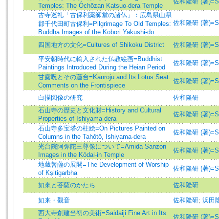
佐和隆研 (著)=Saw
Temples: The Ôchôzan Katsuo-dera Temple
古寺巡礼「古保利薬師堂の諸仏」：広島県山県
佐和隆研 (著)=Saw
郡千代田町古保利=Pilgrimage To Old Temples:
Buddha Images of the Kobori Yakushi-do
四国地方の文化=Cultures of Shikoku District
佐和隆研 (著)=Saw
平安朝時代に輸入された仏教絵画=Buddhist
佐和隆研 (著)=Saw
Paintings Introduced During the Heian Period
甘露呪とその蓮台=Kanroju and Its Lotus Seat:
佐和隆研 (著)=Saw
Comments on the Frontispiece
白描図像の研究
佐和隆研
石山寺の歴史と文化財=History and Cultural
佐和隆研 (著)=Saw
Properties of Ishiyama-dera
石山寺多宝塔の柱絵=On Pictures Painted on
佐和隆研 (著)=Saw
Columns in the Tahōtō, Ishiyama-dera
光台院阿弥陀三尊像について=Amida Sanzon
佐和隆研 (著)=Saw
Images in the Kōdai-in Temple
地蔵菩薩の展開=The Development of Worship
佐和隆研 (著)=Saw
of Kṣitigarbha
如來と菩薩のかたち
佐和隆研
如来・觀音
佐和隆研
;
浜田
西大寺創建当初の美術=Saidaiji Fine Art in Its
佐和隆研 (著)=Saw