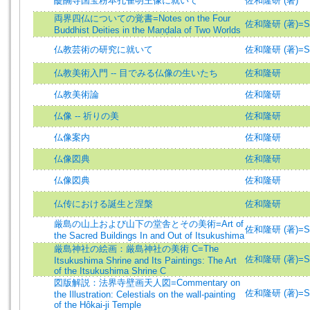
醍醐寺国宝粉本孔雀明王像に就いて
佐和隆研 (著)
両界四仏についての覚書=Notes on the Four
佐和隆研 (著)=Saw
Buddhist Deities in the Maṇḍala of Two Worlds
仏教芸術の研究に就いて
佐和隆研 (著)=Saw
仏教美術入門 -- 目でみる仏像の生いたち
佐和隆研
仏教美術論
佐和隆研
仏像 -- 祈りの美
佐和隆研
仏像案内
佐和隆研
仏像図典
佐和隆研
仏像図典
佐和隆研
仏传における誕生と涅槃
佐和隆研
厳島の山上および山下の堂舎とその美術=Art of
佐和隆研 (著)=Saw
the Sacred Buildings In and Out of Itsukushima
厳島神社の絵画：厳島神社の美術 C=The
佐和隆研 (著)=Saw
Itsukushima Shrine and Its Paintings: The Art
of the Itsukushima Shrine C
図版解説：法界寺壁画天人図=Commentary on
佐和隆研 (著)=Saw
the Illustration: Celestials on the wall-painting
of the Hôkai-ji Temple