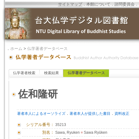
サイトマップ
．
本館について
．
諮問委員会
．
．
ホーム
>
仏学著者データベース
仏学著者検索
検索結果
仏学著者データベース
佐和隆研
．
．
著者本人によるオーソライズ
著者本人が提供した書目
資料改正
シリアル番号：
35213
別名：
Sawa, Ryuken
=
Sawa Ryūken