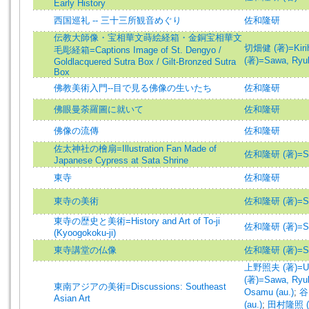
Early History
西国巡礼 -- 三十三所観音めぐり
佐和隆研
伝教大師像・宝相華文蒔絵経箱・金銅宝相華文
切畑健 (著)=Kiriha
毛彫経箱=Captions Image of St. Dengyo /
(著)=Sawa, Ryuk
Goldlacquered Sutra Box / Gilt-Bronzed Sutra
Box
佛教美術入門--目で見る佛像の生いたち
佐和隆研
佛眼曼荼羅圖に就いて
佐和隆研
佛像の流傳
佐和隆研
佐太神社の檜扇=Illustration Fan Made of
佐和隆研 (著)=Saw
Japanese Cypress at Sata Shrine
東寺
佐和隆研
東寺の美術
佐和隆研 (著)=Saw
東寺の歴史と美術=History and Art of To-ji
佐和隆研 (著)=Saw
(Kyoogokoku-ji)
東寺講堂の仏像
佐和隆研 (著)=Saw
上野照夫 (著)=Ueno
(著)=Sawa, Ryuk
東南アジアの美術=Discussions: Southeast
Osamu (au.)
;
谷
Asian Art
(au.)
;
田村隆照 (著)