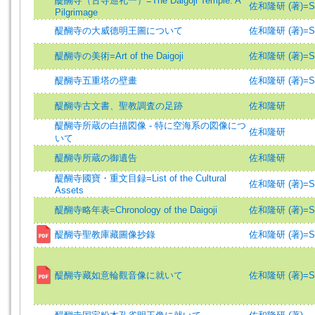
醍醐寺（古寺巡礼一）=The Daigoji Temple: A
佐和隆研 (著)=Saw
Pilgrimage
醍醐寺の大威德明王圖について
佐和隆研 (著)=Saw
醍醐寺の美術=Art of the Daigoji
佐和隆研 (著)=Saw
醍醐寺五重塔の壁畫
佐和隆研 (著)=Saw
醍醐寺古文書、聖教調査の足跡
佐和隆研
醍醐寺所蔵の白描図像 - 特に空海系の図像につ
佐和隆研
いて
醍醐寺所蔵の御遺告
佐和隆研
醍醐寺國寶・重文目録=List of the Cultural
佐和隆研 (著)=Saw
Assets
醍醐寺略年表=Chronology of the Daigoji
佐和隆研 (著)=Saw
醍醐寺聖教庫藏圖像抄錄
佐和隆研 (著)=Saw
醍醐寺藏如意輪觀音像に就いて
佐和隆研 (著)=Saw