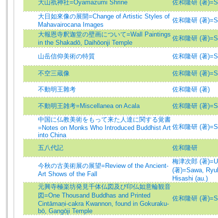
大山祇神社=Ōyamazumi Shrine
佐和隆研 (著)=Saw
大日如來像の展開=Change of Artistic Styles of
佐和隆研 (著)=Saw
Mahavairocana Images
大報恩寺釈迦堂の壁画について=Wall Paintings
佐和隆研 (著)=Saw
in the Shakadō, Daihōonji Temple
山岳信仰美術の特質
佐和隆研 (著)=Saw
不空三蔵像
佐和隆研 (著)=Saw
不動明王雜考
佐和隆研 (著)
不動明王雑考=Miscellanea on Acala
佐和隆研 (著)=Saw
中国に仏教美術をもって来た人達に関する覚書
佐和隆研 (著)=Saw
=Notes on Monks Who Introduced Buddhist Art
into China
五八代記
佐和隆研
梅津次郎 (著)=Umez
今秋の古美術展の展望=Review of the Ancient-
(著)=Sawa, Ryuk
Art Shows of the Fall
Hisashi (au.)
元興寺極楽坊発見千体仏図及び印仏如意輪観音
図=One Thousand Buddhas and Printed
佐和隆研 (著)=Saw
Cintāmaṇi-cakra Kwannon, found in Gokuraku-
bō, Gangōji Temple