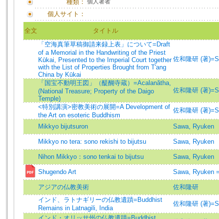
種類：
個人著者
個人サイト：
全文
タイトル
「空海真筆草稿御請来録上表」について=Draft
of a Memorial in the Handwriting of the Priest
佐和隆研 (著)=Saw
Kūkai, Presented to the Imperial Court together
with the List of Properties Brought from T'ang
China by Kūkai
「国宝不動明王図」（醍醐寺蔵）=Acalanătha,
佐和隆研 (著)=Saw
(National Treasure; Property of the Daigo
Temple)
<特別講演>密教美術の展開=A Development of
佐和隆研 (著)=Saw
the Art on esoteric Buddhism
Mikkyo bijutsuron
Sawa, Ryuken
Mikkyo no tera: sono rekishi to bijutsu
Sawa, Ryuken
Nihon Mikkyo：sono tenkai to bijutsu
Sawa, Ryuken
Shugendo Art
Sawa, Ryuke
アジアの仏教美術
佐和隆研
インド、ラトナギリーの仏教遺蹟=Buddhist
佐和隆研 (著)=Saw
Remains in Latnagili, India
インド・オリッサ州の仏教遺蹟=Buddhist