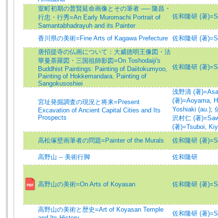
室町初期の普賢延命画像とその筆者 ── 隆昌・
佐和隆研 (著)=Saw
行忠・行秀=An Early Muromachi Portrait of
Samantabhadrayuh and its Painter
香川県の美術=Fine Arts of Kagawa Prefecture
佐和隆研 (著)=Saw
唐招提寺の仏画について：大威徳明王像図・法
華曼荼羅図・三国祖師影図=On Toshodaiji's
佐和隆研 (著)=Saw
Buddhist Paintings: Painting of Daiitokumyoo,
Painting of Hokkemandara. Painting of
Sangokusoshiei
浅野清 (著)=Asano
(著)=Aoyama, Hir
宮址発掘調査の現況と将来=Present
Yoshiaki (au.)
;
Excavation of Ancient Capital Cities and Its
Prospects
沢村仁 (著)=Sawam
(著)=Tsuboi, Kiyo
高松塚壁画筆者の問題=Painter of the Murals
佐和隆研 (著)=Saw
高野山 -- 美術行脚
佐和隆研
高野山の美術=On Arts of Koyasan
佐和隆研 (著)=Saw
高野山の美術と歴史=Art of Koyasan Temple
佐和隆研 (著)=Saw
and Its History