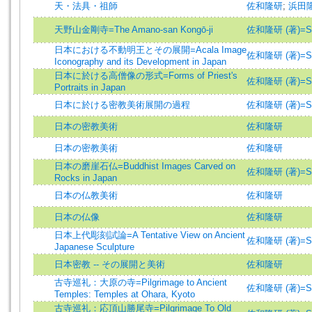
天・法具・祖師
佐和隆研
;
浜田
天野山金剛寺=The Amano-san Kongō-ji
佐和隆研 (著)=Saw
日本における不動明王とその展開=Acala Image
佐和隆研 (著)=Saw
Iconography and its Development in Japan
日本に於ける高僧像の形式=Forms of Priest's
佐和隆研 (著)=Saw
Portraits in Japan
日本に於ける密教美術展開の過程
佐和隆研 (著)=Saw
日本の密教美術
佐和隆研
日本の密教美術
佐和隆研
日本の磨崖石仏=Buddhist Images Carved on
佐和隆研 (著)=Saw
Rocks in Japan
日本の仏教美術
佐和隆研
日本の仏像
佐和隆研
日本上代彫刻試論=A Tentative View on Ancient
佐和隆研 (著)=Saw
Japanese Sculpture
日本密教 -- その展開と美術
佐和隆研
古寺巡礼：大原の寺=Pilgrimage to Ancient
佐和隆研 (著)=Saw
Temples: Temples at Ohara, Kyoto
古寺巡礼：応頂山勝尾寺=Pilgrimage To Old