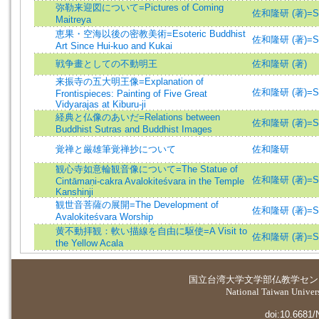
弥勒来迎図について=Pictures of Coming
佐和隆研 (著)=Saw
Maitreya
恵果・空海以後の密教美術=Esoteric Buddhist
佐和隆研 (著)=Saw
Art Since Hui-kuo and Kukai
戦争畫としての不動明王
佐和隆研 (著)
来振寺の五大明王像=Explanation of
佐和隆研 (著)=Saw
Frontispieces: Painting of Five Great
Vidyarajas at Kiburu-ji
経典と仏像のあいだ=Relations between
佐和隆研 (著)=Saw
Buddhist Sutras and Buddhist Images
覚禅と厳雄筆覚禅抄について
佐和隆研
観心寺如意輪観音像について=The Statue of
佐和隆研 (著)=Saw
Cintāmaṇi-cakra Avalokiteśvara in the Temple
Kanshinji
観世音菩薩の展開=The Development of
佐和隆研 (著)=Saw
Avalokiteśvara Worship
黄不動拝観：軟い描線を自由に駆使=A Visit to
佐和隆研 (著)=Saw
the Yellow Acala
国立台湾大学
文学部仏教学セン
National Taiwan Universi
doi:10.6681