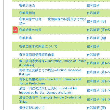
密教美術論
佐和隆研
密教美術論
佐和隆研
密教圖像の研究 ー密教圖像の特質及びその分
佐和隆研 (著)
類ー
密教繪畫の特質
佐和隆研 (著)=Saw
密教辭典
佐和隆研 (編)
密教図像学の問題について
佐和隆研
御室版両部曼荼羅尊像集
佐和隆研
教王護国寺女神像=Illustration: Image of Joshin
佐和隆研 (著)=Saw
(Goddess)
鳥羽僧正覚猷とその周辺=Around Toba-sôjô
佐和隆研 (著)=Saw
Kakuyû
鳥取と島根の美術=Fine Art of Shimane and
佐和隆研 (著)=Saw
Tottori Prefectures
最澄・円仁の請来した美術=Buddhist Art
佐和隆研 (著)=Saw
Introduced by Sts. Dengyo and Ennin
滋賀の西明寺=Saimyôji Temple (Ikedera) at
佐和隆研 (著)=Saw
Shiga
畫僧定智に就いて
佐和隆研 (著)