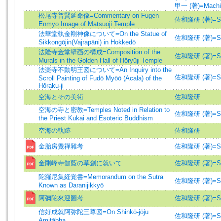
甲一 (著)=Machida
松尾寺普賢延命像=Commentary on Fugen
佐和隆研 (著)=Saw
Enmyo Image of Matsuoji Temple
法華堂執金剛神像について=On the Statue of
佐和隆研 (著)=Saw
Sikkongōjin(Vajrapāni) in Hokkedō
法隆寺金堂壁画の構成=Composition of the
佐和隆研 (著)=Saw
Murals in the Golden Hall of Hōryūji Temple
法楽寺不動明王図について=An Inquiry into the
佐和隆研 (著)=Saw
Scroll Painting of Fudō Myōō (Acala) of the
Hōraku-ji
空海とその美術
佐和隆研
空海の寺と密教=Temples Noted in Relation to
佐和隆研 (著)=Saw
the Priest Kukai and Esoteric Buddhism
空海の軌跡
佐和隆研
金胎房覺禪雜考
佐和隆研 (著)=Saw
金剛峰寺伽藍の草創に就いて
佐和隆研 (著)=Saw
陀羅尼集経覚書=Memorandum on the Sutra
佐和隆研 (著)=Saw
Known as Daranijikkyō
阿彌陀來迎圖考
佐和隆研 (著)=Saw
信好成就阿弥陀三尊図=On Shinkō-jōju
佐和隆研 (著)=Saw
Amitābha