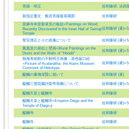
菩薩・明王
佐和隆研
;
浜田
新指定重文 般若菩薩曼荼羅図
佐和隆研
當麻寺本堂新発見の板絵=Paintings on Wood,
佐和隆研 (著)=Saw
Recently Discovered in the Inner Hall of Taimaji
Temple
聖宝僧正とその造像について
佐和隆研 (著)=Saw
鳳凰堂の扉絵と壁画=Mural Paintings on the
佐和隆研 (著)=Saw
Doors and the Walls of "Hōōdō"
熱海美術館の不動明王画像：原色版口絵
佐和隆研 (著)=Saw
=Picture of Acalanātha, the Atami Museum:
Comment of Heliotype
醍醐の畫僧深賢に就いて
佐和隆研 (著)
醍醐三寳院藏訶梨帝母圖について
佐和隆研 (著)=Saw
醍醐天皇と醍醐寺
佐和隆研
醍醐天皇と醍醐寺=Emperor Daigo and the
佐和隆研 (著)=Saw
Temple of Daigo-ji
醍醐寺
佐和隆研
醍醐寺
佐和隆研