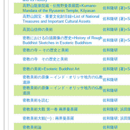
高野山龍泉院蔵・伝熊野曼荼羅図=Kumano-
佐和隆研 (著)=Saw
Mandara of the Ryusenin Temple, Kôyasan
高野山国宝・重要文化財目録=List of National
佐和隆研 (著)=Saw
Treasures and Important Cultural Assets
高賀山信仰の美術
佐和隆研 (著)=Saw
密教における白描圖像の歷史=History of Rough
佐和隆研 (著)=Saw
Buddhist Sketches in Esoteric Buddhism
密教の寺 -- その歴史と美術
佐和隆研
密教の寺 その歴史と美術
佐和隆研
密教の美術=Esoteric Buddhist Art
佐和隆研 (著)=Saw
密教美術の原像 -- インド・オリッサ地方の仏教
佐和隆研
遺跡
密教美術の原像 -- インド・オリッサ地方の仏教
佐和隆研
遺蹟
密教美術を読む
佐和隆研
密教美術大觀 第一卷 兩界曼荼羅
佐和隆研
;
浜田
密教美術大観(一)：兩界曼荼羅
佐和隆研
;
浜田
密教美術論
佐和隆研