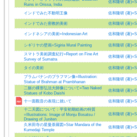
佐和隆研 (著)=Saw
Ruins in Orissa, India
インドでみた不動明王像
佐和隆研 (著)=Saw
インドでみた密教的美術
佐和隆研 (著)=Saw
インドネシアの美術=Indonesian Art
佐和隆研 (著)=Saw
シギリヤの壁画=Sigiria Mural Painting
佐和隆研 (著)=Saw
スマトラ美術調査紀行=Report on Fine Art
佐和隆研 (著)=Saw
Survey of Sumatra
タイの美術
佐和隆研 (著)=Saw
プラムバナンのブラフマン像=Illustration:
佐和隆研 (著)=Saw
Statue of Brahman at Prambhanan
二躯の裸形弘法大師像について=Two Naked
佐和隆研 (著)=Saw
Statues of Kobo Daishi
十一面觀音の表現に就いて
佐和隆研 (著)=Saw
十二天図について：平安初期絵画の特質
佐和隆研 (著)=Saw
=Illustrations: Image of Monju Bosatsu /
Drawing of Juniten
久米田寺の星曼荼羅図=Star Mandara of the
佐和隆研 (著)=Saw
Kumedaji Temple