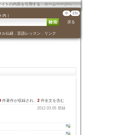
サイトの内容を引用する
．
ホームページへ
中
EN
ト内
｜
戻る
タル仏経
言語レッスン
リンク
．
．
9
件著作が収録され、
2
件全文を含む
2012.03.05 登録