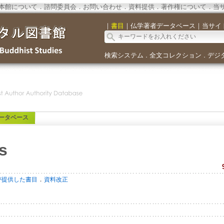
本館について
．
諮問委員会
．
お問い合わせ
．
資料提供
．
著作権について
．
当
｜
書目
｜
仏学著者データベース
｜
当サイ
検索システム
全文コレクション
デジ
．
．
ータベース
s
．
が提供した書目
資料改正