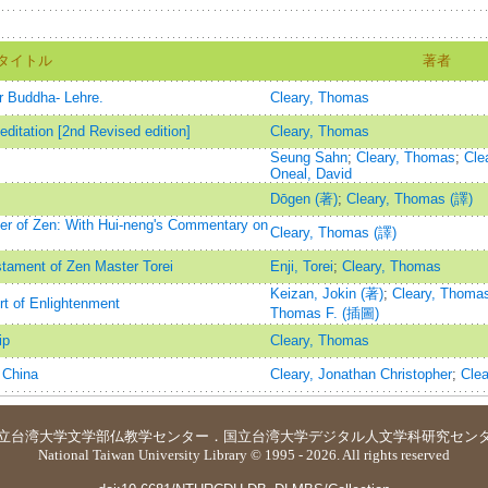
タイトル
著者
 Buddha- Lehre.
Cleary, Thomas
ditation [2nd Revised edition]
Cleary, Thomas
Seung Sahn
;
Cleary, Thomas
;
Cle
Oneal, David
Dōgen (著)
;
Cleary, Thomas (譯)
er of Zen: With Hui-neng's Commentary on
Cleary, Thomas (譯)
tament of Zen Master Torei
Enji, Torei
;
Cleary, Thomas
Keizan, Jokin (著)
;
Cleary, Thoma
rt of Enlightenment
Thomas F. (插圖)
ip
Cleary, Thomas
 China
Cleary, Jonathan Christopher
;
Cle
立台湾大学
文学部仏教学センター
．
国立台湾大学デジタル人文学科研究セン
National Taiwan University Library © 1995 - 2026. All rights reserved