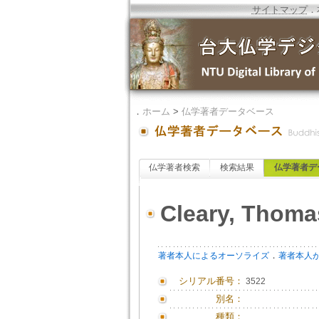
サイトマップ
．
．
ホーム
>
仏学著者データベース
仏学著者検索
検索結果
仏学著者デ
Cleary, Thoma
．
著者本人によるオーソライズ
著者本人
シリアル番号：
3522
別名：
種類：