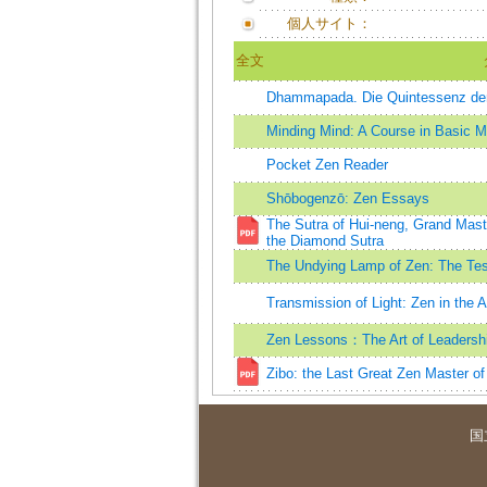
個人サイト：
全文
Dhammapada. Die Quintessenz der
Minding Mind: A Course in Basic Me
Pocket Zen Reader
Shōbogenzō: Zen Essays
The Sutra of Hui-neng, Grand Mast
the Diamond Sutra
The Undying Lamp of Zen: The Tes
Transmission of Light: Zen in the A
Zen Lessons：The Art of Leadersh
Zibo: the Last Great Zen Master of
国