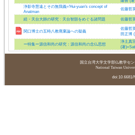
隆善 (著)=
浄影寺慧遠とその無我義='Hui-yuan's concept of
佐藤哲英 (著
Anatman
続・天台大師の研究 : 天台智顗をめぐる諸問題
佐藤哲
佐藤哲英 (著
関口博士の五時八教廃棄論への疑義
田正博 (著
浄土真
ー特集ー源信和尚の研究：源信和尚の念仏思想
(著)=Sato
国立台湾大学
文学部仏教学セン
National Taiwan Universi
doi:10.6681