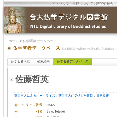
サイトマップ
．
本館について
．
諮問委員会
．
．
ホーム
>
仏学著者データベース
仏学著者検索
検索結果
仏学著者データベース
佐藤哲英
．
．
著者本人によるオーソライズ
著者本人が提供した書目
資料改正
シリアル番号：
35327
別名：
Sato, Tetsuei