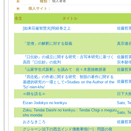
種類：
個人著者
個人サイト：
全文
タイトル
[如来荘厳智慧光]明経巻之上
佐藤哲英 (著
「堂僧」の解釈に対する疑義
真宗連
『口伝鈔』の成立に関する研究：古写本研究に基づく
佐藤哲英 (著
高田『口伝鈔』の批判
宗本願
『山家学生式新釈』を讀みて : 佐々木憲徳教授著
佐藤哲英 (著
『四念処』の作者に関する研究 : 智顗の著作に関する
佐藤哲英 (著
基礎的研究の一環として=Studies on the Author of the
'Sz'-nien-khu'
≪師を語る≫
日下大
Eizan Jodokyo no kenkyu
Sato, Te
Zoku, Tendai Daishi no kenkyu：Tendai Chigi o meguru
Sato, Te
sho mondai
おさなきころ
佐藤哲英
クシャーン治下の西北インド佛教事情(一) : 問題の発