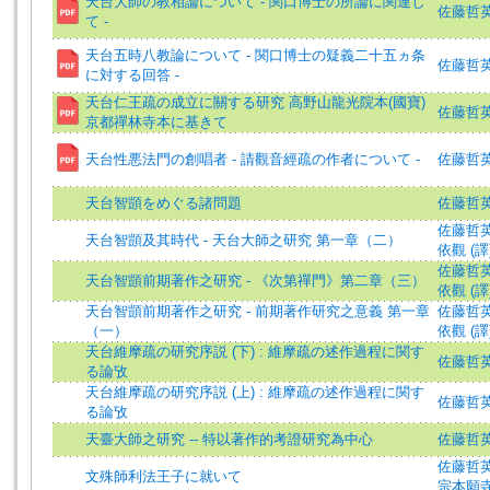
天台大師の教相論について - 関口博士の所論に関連し
佐藤哲英 (著
て -
天台五時八教論について - 関口博士の疑義二十五ヵ条
佐藤哲英 (著
に対する回答 -
天台仁王疏の成立に關する研究 高野山龍光院本(國寶)
佐藤哲英 (著
京都禪林寺本に基きて
天台性悪法門の創唱者 - 請觀音經疏の作者について -
佐藤哲英 (著
天台智顗をめぐる諸問題
佐藤哲
佐藤哲英 (著
天台智顗及其時代 - 天台大師之研究 第一章（二）
依觀 (譯
佐藤哲英 (著
天台智顗前期著作之研究 - 《次第禪門》第二章（三）
依觀 (譯
天台智顗前期著作之研究 - 前期著作研究之意義 第一章
佐藤哲英 (著
（一）
依觀 (譯
天台維摩疏の研究序説 (下) : 維摩疏の述作過程に関す
佐藤哲英 =
る論攷
天台維摩疏の研究序説 (上) : 維摩疏の述作過程に関す
佐藤哲英 =
る論攷
天臺大師之研究 -- 特以著作的考證研究為中心
佐藤哲
佐藤哲英 (著
文殊師利法王子に就いて
宗本願