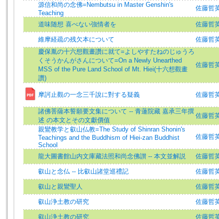
源信和尚の念佛=Nembutsu in Master Genshin's
佐藤哲英 (著
Teaching
道味随想 喜べない強情者を
佐藤哲
維摩経疏の残欠本について
佐藤哲英 (著
慶保胤の十六想觀畫讚に就て=よしやすたねのじゅうろ
くそうかんがさんについて=On a Newly Unearthed
佐藤哲英 =
MSS of the Pure Land School of Mt. Hiei(十六想觀畫
讚)
摩訶止觀の一念三千說に對する疑義
佐藤哲英 (著
諸佛菩薩本誓願要文集について -- 青蓮院藏 嘉承三年撰
佐藤哲
述 の本文とその文獻價值
親鸞教学と叡山仏教=The Study of Shinran Shonin's
佐藤哲英 (著
Teachings and the Buddhism of Hiei-zan Buddhist
School
龍大圖書館山内文庫藏法照和尚念佛讃 -- 本文並解説
佐藤哲
叡山と念仏 -- 比叡山諸堂巡禮記
佐藤哲
叡山と親鸞聖人
佐藤哲
叡山浄土教の研究
佐藤哲英
叡山浄土教の研究
佐藤哲