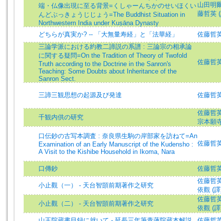
山田明爾 (
端・仏像出現に至る背景=くしゃーんちかのせいほくい
藤哲英 (編)
んどぶっきょうじじょう=The Buddhist Situation in
Northwestern India under Kuṣāṇa Dynasty
どちらが真実か? -- 「大無量寿経」と「法華経」
佐藤哲
三論学派における約教二諦説の系譜 : 三論宗の相承論
に関する疑問=On the Tradition of Theory of Twofold
佐藤哲英 (著
Truth according to the Doctrine in the Sanron's
Teaching: Some Doubts about Inheritance of the
Sanron Sect.
三諦三観思想の起源及び発達
佐藤哲英 (著
佐藤哲英 (著
千観内供の研究
宗本願
口伝鈔の古写本調査 : 奈良県生駒の岸部家を訪ねて=An
佐藤哲英 (著
Examination of an Early Manuscript of the Kudensho :
A Visit to the Kishibe Household in Ikoma, Nara
口傳鈔
佐藤哲
佐藤哲英 (著
小止觀（一） - 天台智顗前期著作之研究
依觀 (譯
佐藤哲英 (著
小止觀（二） - 天台智顗前期著作之研究
依觀 (譯
山王院蔵書目録に就いて - 延長三年筆青蓮院蔵本解説
佐藤哲英 (著