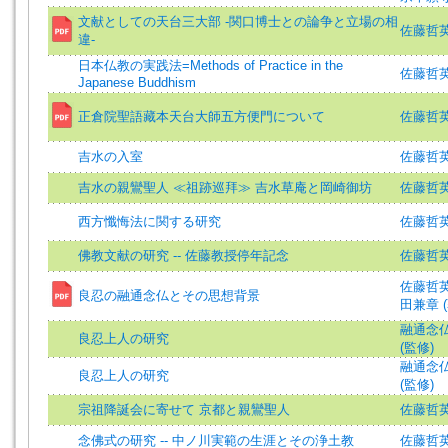
文献としての天台三大部 -関口博士との論争と立場の相
佐藤哲英 (著
違-
日本仏教の実践法=Methods of Practice in the
佐藤哲英 (著
Japanese Buddhism
正倉院聖語藏本天台大師五方便門について
佐藤哲英 (著
吉水の入室
佐藤哲
吉水の親鸞聖人 ≪祖跡巡拜≫ 吉水草庵と岡崎御坊
佐藤哲
西方懺悔法に関する研究
佐藤哲英 (著
佛教文献の研究 -- 佐藤教授停年記念
佐藤哲
佐藤哲英 (著
良忍の融通念仏とその思想背景
田兼章 (著
融通念仏
良忍上人の研究
(監修)
融通念仏
良忍上人の研究
(監修)
宗祖降誕会に寄せて 京都と親鸞聖人
佐藤哲
念佛式の研究 -- 中ノ川実範の生涯とその浄土教
佐藤哲