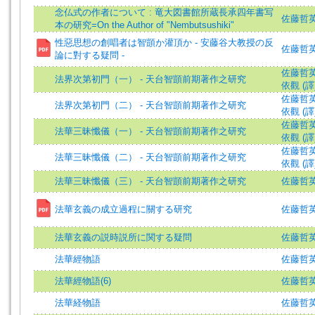
念仏式の作者について : 竜大図書館所蔵長承四年書写
佐藤哲英 (著
本の研究=On the Author of "Nembutsushiki"
性惡思想の創唱者は智顗か灌頂か - 安藤谷大教授の反
佐藤哲英 (著
論に對する疑問 -
佐藤哲英 (著
法界次第初門（一） - 天台智顗前期著作之研究
依觀 (譯
佐藤哲英 (著
法界次第初門（二） - 天台智顗前期著作之研究
依觀 (譯
佐藤哲英 (著
法華三昧懺儀（一） - 天台智顗前期著作之研究
依觀 (譯
佐藤哲英 (著
法華三昧懺儀（二） - 天台智顗前期著作之研究
依觀 (譯
法華三昧懺儀（三） - 天台智顗前期著作之研究
佐藤哲英 =
法華玄義の成立過程に關する研究
佐藤哲英 (著
法華玄義の説時説所に関する疑問
佐藤哲英 (著
法華經物語
佐藤哲
法華經物語(6)
佐藤哲
法華経物語
佐藤哲