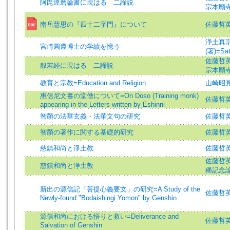
阿毘達磨論書に現はるゝ二諦説
宗本願
南岳慧思の『四十二字門』について
佐藤哲英 (著
浄土真
宮崎圓遵博士の学績を憶う
(著)=Sato
佐藤哲英 (著
般若経に現はるゝ二諦説
宗本願
教育と宗教=Education and Religion
山崎昭
惠信尼文書の堂僧について=On Doso (Training monk)
佐藤哲英 (著
appearing in the Letters written by Eshinni
智顗の法華玄義・法華文句の研究
佐藤哲英=S
智顗の著作に関する基礎的研究
佐藤哲
慈鎮和尚と淨土教
佐藤哲
佐藤哲英=S
慈鎮和尚と浄土教
稀記念
新出の源信記「菩提心義要文」の研究=A Study of the
佐藤哲英 (著
Newly-found "Bodaishingi Yomon" by Genshin
源信和尚における悟りと救い=Deliverance and
佐藤哲英 =
Salvation of Genshin