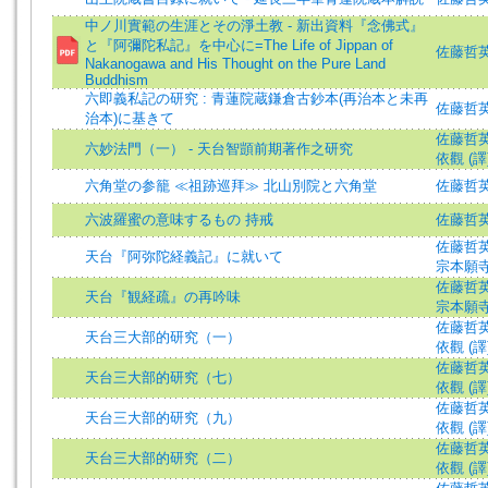
中ノ川實範の生涯とその淨土教 - 新出資料『念佛式』
と『阿彌陀私記』を中心に=The Life of Jippan of
佐藤哲英 (著
Nakanogawa and His Thought on the Pure Land
Buddhism
六即義私記の研究 : 青蓮院蔵鎌倉古鈔本(再治本と未再
佐藤哲英 =
治本)に基きて
佐藤哲英 (著
六妙法門（一） - 天台智顗前期著作之研究
依觀 (譯
六角堂の参籠 ≪祖跡巡拜≫ 北山別院と六角堂
佐藤哲
六波羅蜜の意味するもの 持戒
佐藤哲
佐藤哲英 (著
天台『阿弥陀経義記』に就いて
宗本願
佐藤哲英 (著
天台『観経疏』の再吟味
宗本願
佐藤哲英 (著
天台三大部的研究（一）
依觀 (譯
佐藤哲英 (著
天台三大部的研究（七）
依觀 (譯
佐藤哲英 (著
天台三大部的研究（九）
依觀 (譯
佐藤哲英 (著
天台三大部的研究（二）
依觀 (譯