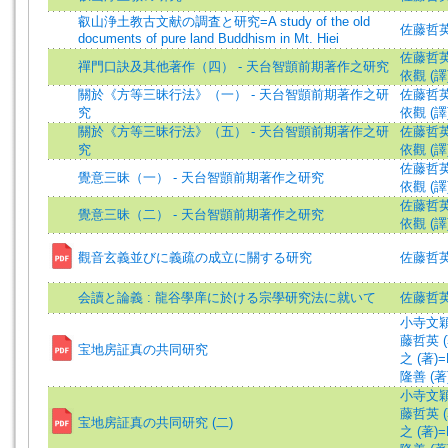
叡山浄土教古文献の調査と研究=A study of the old
佐藤哲英 (著
documents of pure land Buddhism in Mt. Hiei
佐藤哲英 (著
禪門口訣及其他著作（四） - 天台智顗前期著作之研究
依觀 (譯
關於《方等三昧行法》（一） - 天台智顗前期著作之研
佐藤哲英 (著
究
依觀 (譯
關於《方等三昧行法》（五） - 天台智顗前期著作之研
佐藤哲英 (著
究
依觀 (譯
佐藤哲英 (著
覺意三昧（一） - 天台智顗前期著作之研究
依觀 (譯
佐藤哲英 (著
覺意三昧（二） - 天台智顗前期著作之研究
依觀 (譯
觀音玄義並びに義疏の成立に關する研究
佐藤哲英 (著
会讀と論義 : 龍谷學庠に於ける宗學研究法に就いて
佐藤哲英 =
小寺文穎 (
藤哲英 (著)
宝地房証真の共同研究
之 (著)=M
隆善 (著)=
小寺文穎 (
藤哲英 (著)
宝地房証真の共同研究 (二)
之 (著)=M