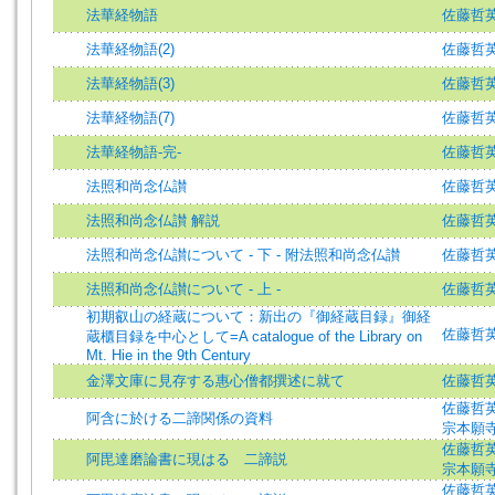
法華経物語
佐藤哲
法華経物語(2)
佐藤哲
法華経物語(3)
佐藤哲
法華経物語(7)
佐藤哲
法華経物語-完-
佐藤哲
法照和尚念仏讃
佐藤哲英 (著
法照和尚念仏讃 解説
佐藤哲英 (著
法照和尚念仏讃について - 下 - 附法照和尚念仏讃
佐藤哲英 (著
法照和尚念仏讃について - 上 -
佐藤哲英 (著
初期叡山の経蔵について：新出の『御経蔵目録』御経
佐藤哲英 (著
蔵櫃目録を中心として=A catalogue of the Library on
Mt. Hie in the 9th Century
金澤文庫に見存する惠心僧都撰述に就て
佐藤哲英 =
佐藤哲英 (著
阿含に於ける二諦関係の資料
宗本願
佐藤哲英 (著
阿毘達磨論書に現はるゝ二諦説
宗本願
佐藤哲英 (著