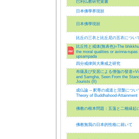
巴利仏教研究覚書
日本佛學界現狀
日本佛學現狀
比丘の三衣と比丘尼の五衣につい
比丘性と戒体(無表色)=The bhikkhu-b
the moral qualities or avinna-rupas
upsampada
四分戒律與大乘戒之研究
布薩及び安居による僧伽の發達=Vinay
and Samgha, Seen From the Standp
Jourists (II)
成仏論 -- 釈尊の成道と涅槃について
Theory of Buddhahood-Attainment
佛教の根本問題：五薀と二種縁起
佛教無我の日本的性格に就いて