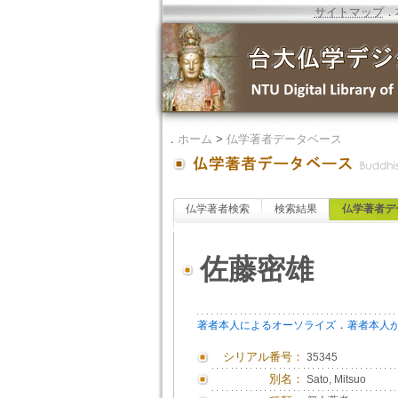
サイトマップ
．
．
ホーム
>
仏学著者データベース
仏学著者検索
検索結果
仏学著者デ
佐藤密雄
．
著者本人によるオーソライズ
著者本人
シリアル番号：
35345
別名：
Sato, Mitsuo