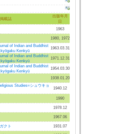
出版年月
掲載誌
日
1963
1980, 1972
 of Indian and Buddhist
1963.03.31
kkyōgaku Kenkyū
 of Indian and Buddhist
1971.12.31
kkyōgaku Kenkyū
 of Indian and Buddhist
1954.03.30
kkyōgaku Kenkyū
1938.01.20
eligious Studies=シュウキョ
1940.12
1990
1978.12
1967.06
 ガクト
1931.07