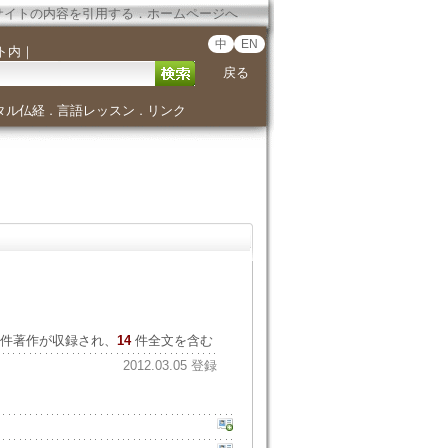
サイトの内容を引用する
．
ホームページへ
中
EN
ト内
｜
戻る
タル仏経
言語レッスン
リンク
．
．
件著作が収録され、
14
件全文を含む
2012.03.05 登録