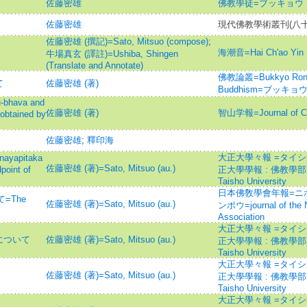
佐藤密雄
佛教學徒=ブッキョウ
佐藤密雄
現代佛教學術叢刊(八十五
佐藤密雄 (撰記)=Sato, Mitsuo (compose)
;
海潮音=Hai Ch'ao Yin
牛場真玄 (譯註)=Ushiba, Shingen
(Translate and Annotate)
佛教論叢=Bukkyo Ronso 
て
佐藤密雄 (著)
Buddhism=ブッキョ
hava and
佐藤密雄 (著)
智山学報=Journal of 
 obtained by
佐藤密雄
;
釋印海
大正大學々報 =タイシ
apitaka
佐藤密雄 (著)=Sato, Mitsuo (au.)
oint of
正大學學報 : 佛教學部・
Taisho University
日本佛敎學會年報=ニホ
=The
佐藤密雄 (著)=Sato, Mitsuo (au.)
ンポウ=journal of the N
Association
大正大學々報 =タイシ
について
佐藤密雄 (著)=Sato, Mitsuo (au.)
正大學學報 : 佛教學部・
Taisho University
大正大學々報 =タイシ
佐藤密雄 (著)=Sato, Mitsuo (au.)
正大學學報 : 佛教學部・
Taisho University
大正大學々報 =タイシ