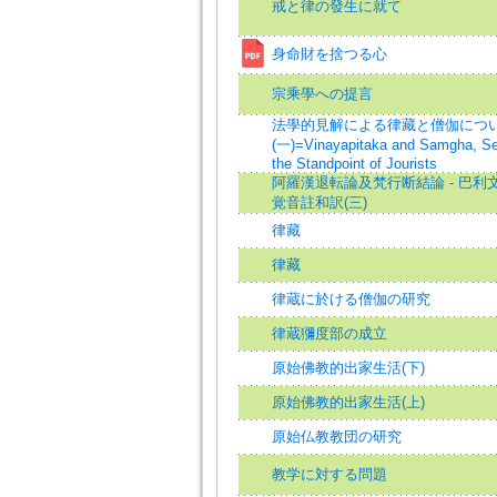
戒と律の發生に就て
身命財を捨つる心
宗乘學への提言
法學的見解による律藏と僧伽につ
(一)=Vinayapitaka and Samgha, S
the Standpoint of Jourists
阿羅漢退転論及梵行断結論 - 巴利
覚音註和訳(三)
律藏
律藏
律蔵に於ける僧伽の研究
律蔵獼度部の成立
原始佛教的出家生活(下)
原始佛教的出家生活(上)
原始仏教教団の研究
教学に対する問題