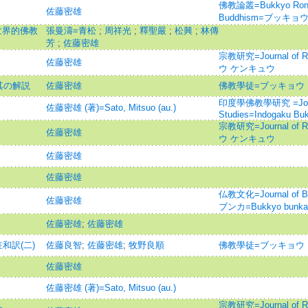
佛教論叢=Bukkyo Ronso 
佐藤密雄
Buddhism=ブッキョ
代世界的佛教
張曼濤=青松
;
周祥光
;
釋聖嚴
;
松興
;
林傳
芳
;
佐藤密雄
宗教研究=Journal of R
佐藤密雄
ウ ケンキュウ
其の解説
佐藤密雄
佛教學徒=ブッキョウ
印度學佛教學研究 =Journal
佐藤密雄 (著)=Sato, Mitsuo (au.)
Studies=Indogaku Bu
宗教研究=Journal of R
佐藤密雄
ウ ケンキュウ
佐藤密雄
佐藤密雄
仏教文化=Journal of B
佐藤密雄
ブンカ=Bukkyo bunka
佐藤密雄
;
佐藤密雄
和訳(二)
佐藤良智
;
佐藤密雄
;
牧野良順
佛教學徒=ブッキョウ
佐藤密雄
佐藤密雄 (著)=Sato, Mitsuo (au.)
宗教研究=Journal of R