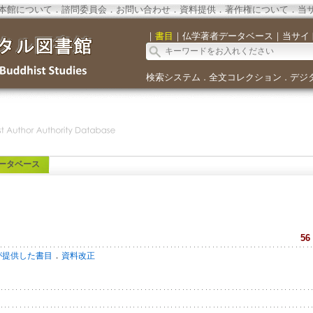
本館について
．
諮問委員会
．
お問い合わせ
．
資料提供
．
著作権について
．
当
｜
書目
｜
仏学著者データベース
｜
当サイ
検索システム
全文コレクション
デジ
．
．
ータベース
56
．
が提供した書目
資料改正