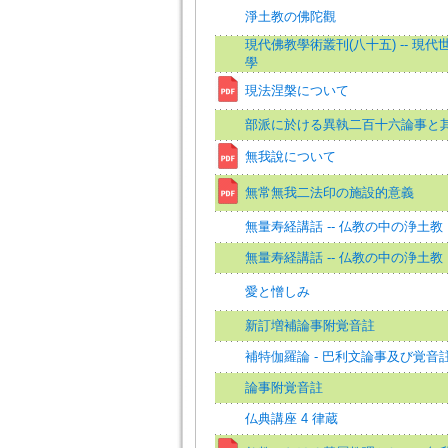
淨土教の佛陀觀
現代佛教學術叢刊(八十五) -- 現
學
現法涅槃について
部派に於ける異執二百十六論事と
無我說について
無常無我二法印の施設的意義
無量寿経講話 -- 仏教の中の浄土教
無量寿経講話 -- 仏教の中の浄土教
愛と憎しみ
新訂増補論事附覚音註
補特伽羅論 - 巴利文論事及び覚音註
論事附覚音註
仏典講座 4 律蔵