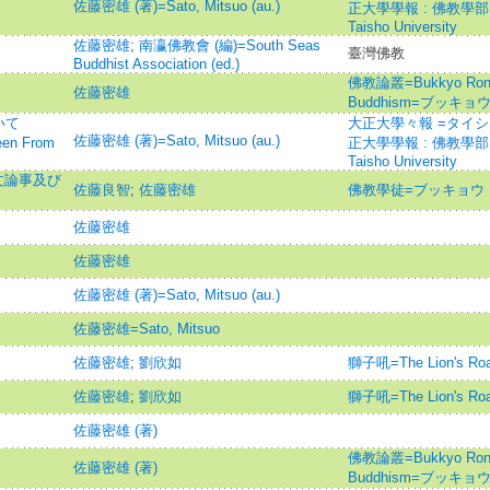
佐藤密雄 (著)=Sato, Mitsuo (au.)
正大學學報 : 佛教學部・
Taisho University
佐藤密雄
;
南瀛佛教會 (編)=South Seas
臺灣佛教
Buddhist Association (ed.)
佛教論叢=Bukkyo Ronso 
佐藤密雄
Buddhism=ブッキョ
いて
大正大學々報 =タイシ
佐藤密雄 (著)=Sato, Mitsuo (au.)
een From
正大學學報 : 佛教學部・
Taisho University
文論事及び
佐藤良智
;
佐藤密雄
佛教學徒=ブッキョウ
佐藤密雄
佐藤密雄
佐藤密雄 (著)=Sato, Mitsuo (au.)
佐藤密雄=Sato, Mitsuo
佐藤密雄
;
劉欣如
獅子吼=The Lion's Roa
佐藤密雄
;
劉欣如
獅子吼=The Lion's Roa
佐藤密雄 (著)
佛教論叢=Bukkyo Ronso 
佐藤密雄 (著)
Buddhism=ブッキョ