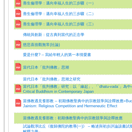
善生倫理學：邁向幸福人生的三步驟（一）
善生倫理學：邁向幸福人生的三步驟（二）
善生倫理學：邁向幸福人生的三步驟（三）
傳統與創新：從古典到當代的正念學
慈悲喜捨觀無常(社論)
愛是什麼? -- 寫給年輕人的第一本情愛書
當代日本「批判佛教」思潮
當代日本「批判佛教」思潮之研究
當代日本「批判佛教」研究：以「緣起」, 「`dhatu-vada`」為中心之省
Critical Buddhism in Contemporary Japan
當佛教遇見耆那教 -- 初期佛教聖典中的宗教競爭與詮釋效應=Buddhism's
Jainism: Religious Competition and Hermeneutic Effect
當佛教遇見耆那教：初期佛教聖典中的宗教競爭與詮釋效應
試論觀淨比丘《復歸佛陀的教導(一)》 -- 略述與初步評論該書
解釋之學」