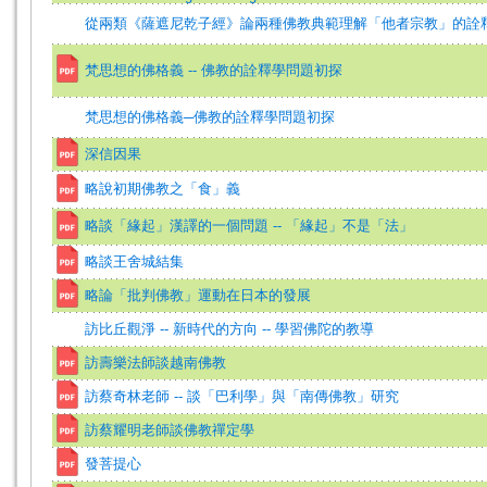
從兩類《薩遮尼乾子經》論兩種佛教典範理解「他者宗教」的詮
梵思想的佛格義 -- 佛教的詮釋學問題初探
梵思想的佛格義─佛教的詮釋學問題初探
深信因果
略說初期佛教之「食」義
略談「緣起」漢譯的一個問題 -- 「緣起」不是「法」
略談王舍城結集
略論「批判佛教」運動在日本的發展
訪比丘觀淨 -- 新時代的方向 -- 學習佛陀的教導
訪壽樂法師談越南佛教
訪蔡奇林老師 -- 談「巴利學」與「南傳佛教」研究
訪蔡耀明老師談佛教禪定學
發菩提心