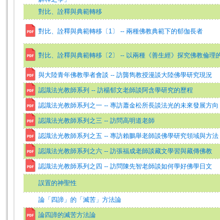
對比、詮釋與典範轉移
對比、詮釋與典範轉移〔1〕 -- 兩種佛教典範下的郁伽長者
對比、詮釋與典範轉移〔2〕 -- 以兩種《善生經》探究佛教倫理
與大陸青年佛教學者會談 -- 訪龔雋教授漫談大陸佛學研究現況
認識法光教師系列 -- 訪楊郁文老師談阿含學研究的歷程
認識法光教師系列之一 -- 專訪蕭金松所長談法光的未來發展方向
認識法光教師系列之三 -- 訪問高明道老師
認識法光教師系列之五 -- 專訪賴鵬舉老師談佛學研究領域與方法
認識法光教師系列之六 -- 訪張福成老師談藏文學習與藏傳佛教
認識法光教師系列之四 -- 訪問陳先智老師談如何學好佛學日文
誤置的神聖性
論「四諦」的「滅苦」方法論
論四諦的滅苦方法論