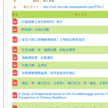
種類：
個人著者
個人サイト：
http://rel2.nhu.edu.tw/people/bio.php?PID=7
全文
タイトル
《中國佛教之批判的研究》簡介
《阿含經》介紹(大綱)
《星雲大師人間佛教傳燈錄》之學術詮釋與省思
「正念治療」與「催眠治療」的結合運用
「佛教釋經學」的重要性
「社會六根」之淨化
「初期佛教國際論壇」與貝葉經保存側記
「緣起」與「緣已生法」之差別=「緣已生法」與「緣起」之差
A Study of Ānāpānasati based on the Visuddhimagga and the V
Perspective of Chinese Buddhism