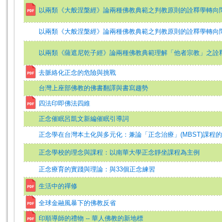
以兩類《大般涅槃經》論兩種佛教典範之判教原則的詮釋學轉向
以兩類《大般涅槃經》論兩種佛教典範之判教原則的詮釋學轉向
以兩類《薩遮尼乾子經》論兩種佛教典範理解「他者宗教」之詮
去脈絡化正念的危險與挑戰
台灣上座部佛教的佛書翻譯與書寫趨勢
四法印即佛法四維
正念催眠呂凱文新編催眠引導詞
正念學在台灣本土化與多元化：兼論「正念治療」(MBST)課程
正念學校的理念與課程：以南華大學正念靜坐課程為主例
正念療育的實踐與理論：與33個正念練習
生活中的禪修
全球金融風暴下的佛教反省
印順導師的禮物 -- 華人佛教的新地標