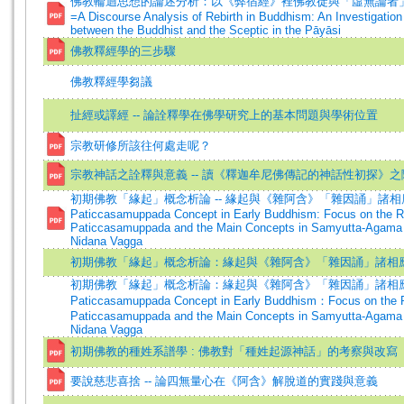
佛教輪迴思想的論述分析：以《弊宿經》裡佛教徒與「虛無論者
=A Discourse Analysis of Rebirth in Buddhism: An Investigatio
between the Buddhist and the Sceptic in the Pāyāsi
佛教釋經學的三步驟
佛教釋經學芻議
扯經或譯經 -- 論詮釋學在佛學研究上的基本問題與學術位置
宗教研修所該往何處走呢？
宗教神話之詮釋與意義 -- 讀《釋迦牟尼佛傳記的神話性初探》之
初期佛教「緣起」概念析論 -- 緣起與《雜阿含》「雜因誦」諸相應概念
Paticcasamuppada Concept in Early Buddhism: Focus on the R
Paticcasamuppada and the Main Concepts in Samyutta-Agama Su
Nidana Vagga
初期佛教「緣起」概念析論：緣起與《雜阿含》「雜因誦」諸相
初期佛教「緣起」概念析論：緣起與《雜阿含》「雜因誦」諸相應概念之
Paticcasamuppada Concept in Early Buddhism：Focus on the R
Paticcasamuppada and the Main Concepts in Samyutta-Agama Su
Nidana Vagga
初期佛教的種姓系譜學 : 佛教對「種姓起源神話」的考察與改寫
要說慈悲喜捨 -- 論四無量心在《阿含》解脫道的實踐與意義