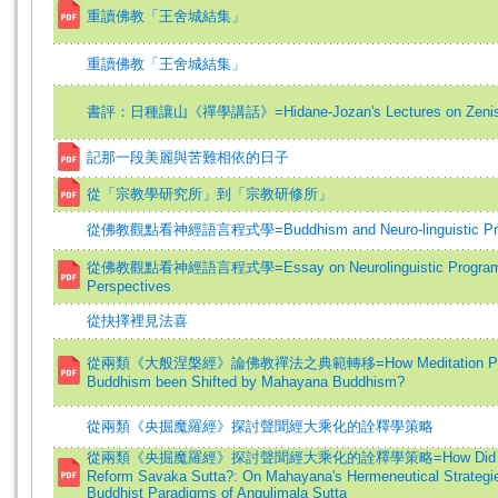
重讀佛教「王舍城結集」
重讀佛教「王舍城結集」
書評：日種讓山《禪學講話》=Hidane-Jozan's Lectures on Zeni
記那一段美麗與苦難相依的日子
從「宗教學研究所」到「宗教研修所」
從佛教觀點看神經語言程式學=Buddhism and Neuro-linguistic Pr
從佛教觀點看神經語言程式學=Essay on Neurolinguistic Programmi
Perspectives
從抉擇裡見法喜
從兩類《大般涅槃經》論佛教禪法之典範轉移=How Meditation Paradi
Buddhism been Shifted by Mahayana Buddhism?
從兩類《央掘魔羅經》探討聲聞經大乘化的詮釋學策略
從兩類《央掘魔羅經》探討聲聞經大乘化的詮釋學策略=How Did Maha
Reform Savaka Sutta?: On Mahayana's Hermeneutical Strategie
Buddhist Paradigms of Angulimala Sutta