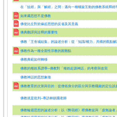
在「扯經」與「解經」之間：邁向一種螺旋互動的佛教系統釋經
如來藏思想不是佛教
佛使比丘對於緣起思想的反省及其意義
佛典翻譯與詮釋的重要性
佛教「王舍城結集」的論述分析：從「知識/權力」共構的觀點解
佛教作為一種全面性宗教的困難點
佛教典範如何轉移
佛教的種姓系譜學─佛教對「種姓起源神話」的考察與改寫
佛教神話的思想象徵
佛教教育的次第與目的：從僧俗身分的區分與宗教職能的定位談
佛教就是批判--專訪林鎮國老師
佛教輪迴思想的論述分析：以《弊宿經》裡佛教徒與「虛無論者