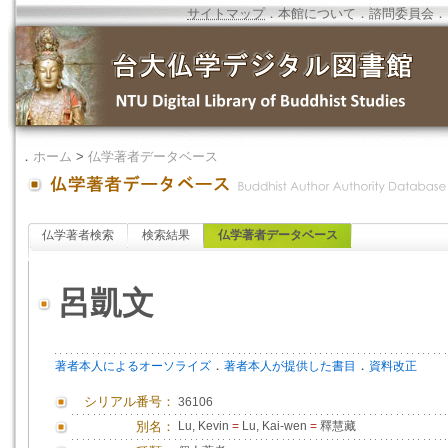
サイトマップ
．
本館について
．
諮問委員会
．
．
ホーム
>
仏学著者データベース
仏学著者検索
検索結果
仏学著者データベース
呂凱文
．
．
著者本人によるオーソライズ
著者本人が提供した書目
資料改正
シリアル番号：
36106
別名：
Lu, Kevin
=
Lu, Kai-wen
=
釋慧藏