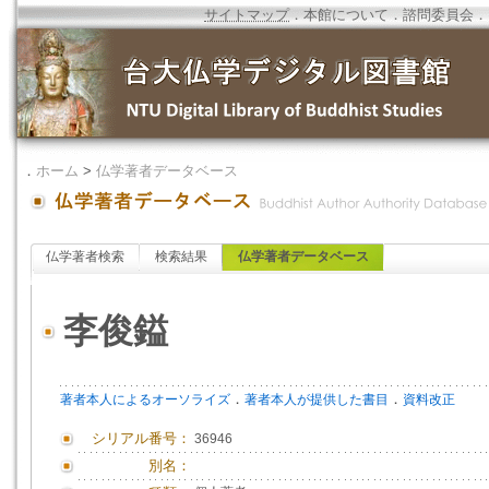
サイトマップ
．
本館について
．
諮問委員会
．
．
ホーム
>
仏学著者データベース
仏学著者検索
検索結果
仏学著者データベース
李俊鎰
．
．
著者本人によるオーソライズ
著者本人が提供した書目
資料改正
シリアル番号：
36946
別名：