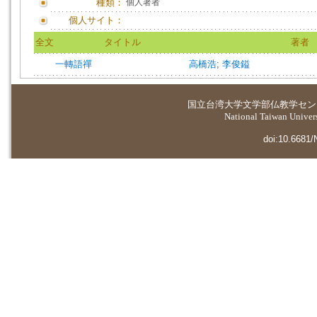
種類：
個人著者
個人サイト：
全文
タイトル
著者
一轉語禪
高橋浩
;
李俊鎰
国立台湾大学
文学部仏教学セン
National Taiwan Universi
doi:10.6681