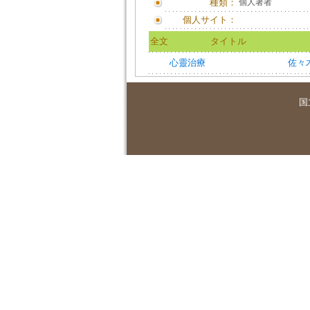
種類：
個人著者
個人サイト：
全文
タイトル
心靈治療
佐々
国