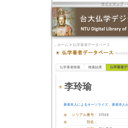
サイトマップ
．
．
ホーム
>
仏学著者データベース
仏学著者検索
検索結果
仏学著者デ
李玲瑜
．
著者本人によるオーソライズ
著者本人
シリアル番号：
37019
別名：