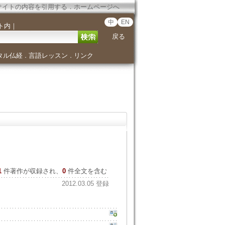
サイトの内容を引用する
．
ホームページへ
中
EN
ト内
｜
戻る
タル仏経
言語レッスン
リンク
．
．
1
件著作が収録され、
0
件全文を含む
2012.03.05 登録