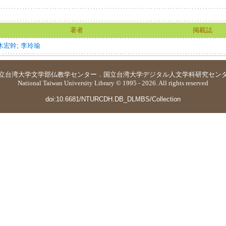
著者
掲載誌
木宏幹
;
李玲瑜
立台湾大学
文学部仏教学センター
．
国立台湾大学デジタル人文学科研究セン
National Taiwan University Library © 1995 - 2026. All rights reserved
doi:10.6681/NTURCDH.DB_DLMBS/Collection