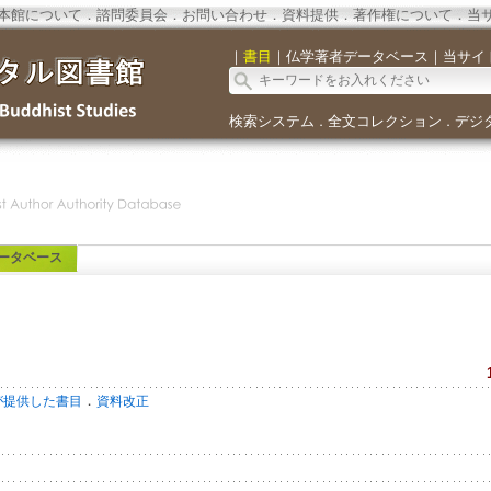
本館について
．
諮問委員会
．
お問い合わせ
．
資料提供
．
著作権について
．
当
｜
書目
｜
仏学著者データベース
｜
当サイ
検索システム
全文コレクション
デジ
．
．
ータベース
．
が提供した書目
資料改正