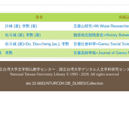
著者
掲載
許棟 (著)
;
李艷 (著)
五臺山研究=Mt Wutai Researche
杜斗城 (著)
;
李艷 (著)
魏晉南北朝隋唐史=History Between W
杜斗城 (著)=Du, Dou-cheng (au.)
;
李艷
甘肅社會科學=Gansu Social Scie
展
李艷
甘肅高師學報=Journal of Gansu No
立台湾大学
文学部仏教学センター
．
国立台湾大学デジタル人文学科研究セン
National Taiwan University Library © 1995 - 2026. All rights reserved
doi:10.6681/NTURCDH.DB_DLMBS/Collection