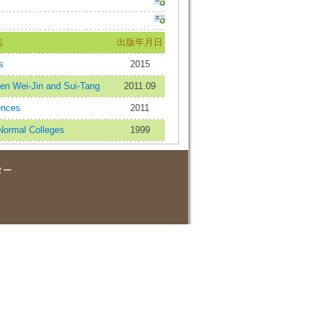
誌
出版年月日
s
2015
ei-Jin and Sui-Tang
2011.09
nces
2011
rmal Colleges
1999
ター