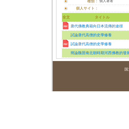
種類：
個人著者
個人サイト：
全文
タイトル
唐代佛教典籍向日本流傳的途徑
試論唐代高僧的史學修養
試論唐代高僧的史學修養
簡論魏晉南北朝時期河西佛教的發
国