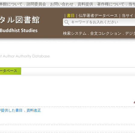
本館について
．
諮問委員会
．
お問い合わせ
．
資料提供
．
著作権について
．
当
｜
書目
｜
仏学著者データベース
｜
当サイ
検索システム
全文コレクション
デジ
．
．
ータベース
．
が提供した書目
資料改正