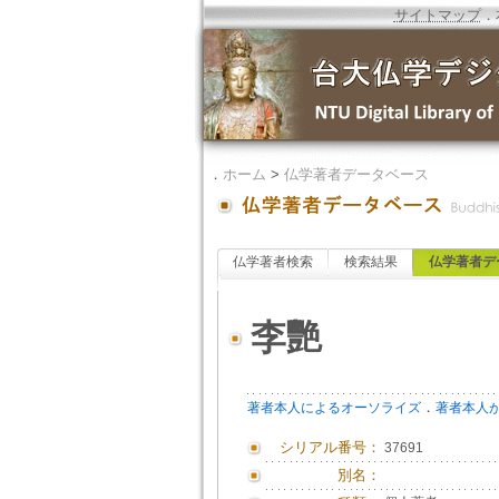
サイトマップ
．
．
ホーム
>
仏学著者データベース
仏学著者検索
検索結果
仏学著者デ
李艷
．
著者本人によるオーソライズ
著者本人
シリアル番号：
37691
別名：