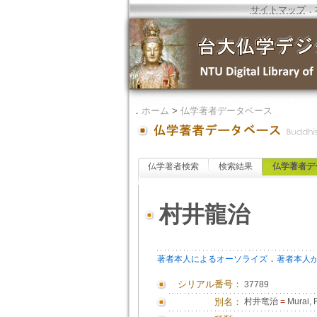
サイトマップ
．
．
ホーム
>
仏学著者データベース
仏学著者検索
検索結果
仏学著者デ
村井龍治
．
著者本人によるオーソライズ
著者本人
シリアル番号：
37789
別名：
村井竜治
=
Murai, R