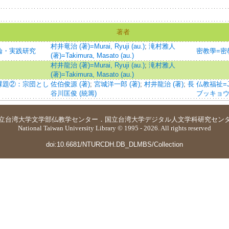
著者
村井竜治 (著)=Murai, Ryuji (au.)
;
滝村雅人
論・実践研究
密教學=密
(著)=Takimura, Masato (au.)
村井龍治 (著)=Murai, Ryuji (au.)
;
滝村雅人
(著)=Takimura, Masato (au.)
課題②：宗団とし
佐伯俊源 (著)
;
宮城洋一郎 (著)
;
村井龍治 (著)
;
長
仏教福祉=Jour
谷川匡俊 (統籌)
ブッキョウ
立台湾大学
文学部仏教学センター
．
国立台湾大学デジタル人文学科研究セン
National Taiwan University Library © 1995 - 2026. All rights reserved
doi:10.6681/NTURCDH.DB_DLMBS/Collection