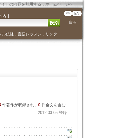
サイトの内容を引用する
．
ホームページへ
中
EN
ト内
｜
戻る
タル仏経
言語レッスン
リンク
．
．
3
件著作が収録され、
0
件全文を含む
2012.03.05 登録