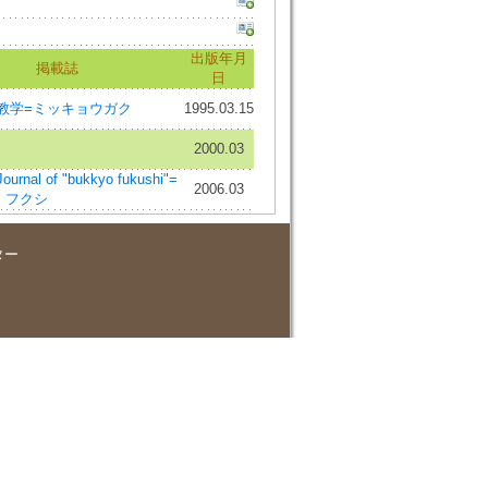
出版年月
掲載誌
日
教学=ミッキョウガク
1995.03.15
2000.03
nal of "bukkyo fukushi"=
2006.03
 フクシ
ター