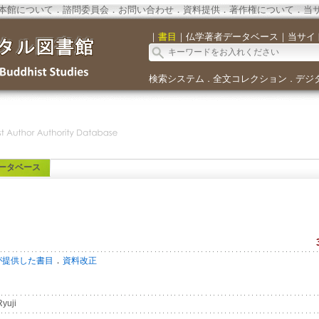
本館について
．
諮問委員会
．
お問い合わせ
．
資料提供
．
著作権について
．
当
｜
書目
｜
仏学著者データベース
｜
当サイ
検索システム
全文コレクション
デジ
．
．
ータベース
．
が提供した書目
資料改正
yuji