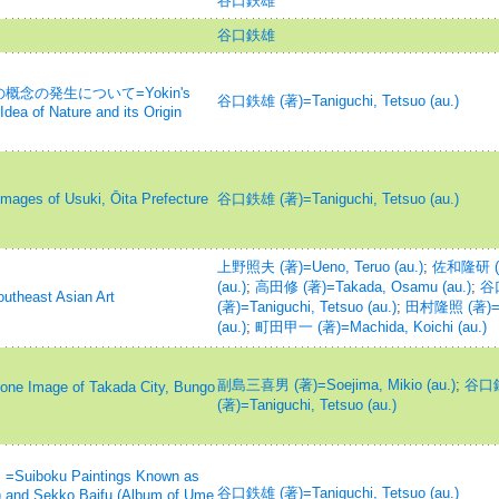
谷口鉄雄
谷口鉄雄
念の発生について=Yokin's
谷口鉄雄 (著)=Taniguchi, Tetsuo (au.)
dea of Nature and its Origin
es of Usuki, Ōita Prefecture
谷口鉄雄 (著)=Taniguchi, Tetsuo (au.)
上野照夫 (著)=Ueno, Teruo (au.)
;
佐和隆研 (著
(au.)
;
高田修 (著)=Takada, Osamu (au.)
;
谷
east Asian Art
(著)=Taniguchi, Tetsuo (au.)
;
田村隆照 (著)=Ta
(au.)
;
町田甲一 (著)=Machida, Koichi (au.)
副島三喜男 (著)=Soejima, Mikio (au.)
;
谷口
age of Takada City, Bungo
(著)=Taniguchi, Tetsuo (au.)
ku Paintings Known as
谷口鉄雄 (著)=Taniguchi, Tetsuo (au.)
) and Sekko Baifu (Album of Ume