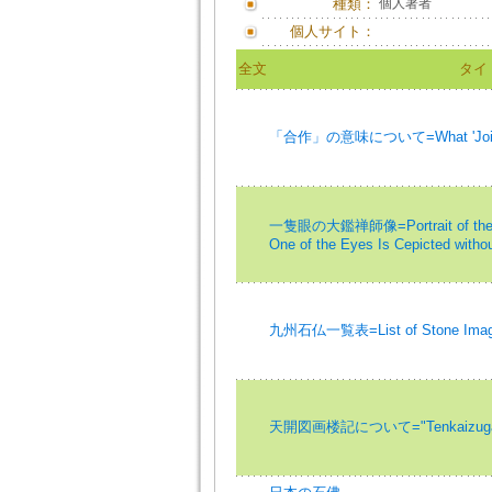
種類：
個人著者
個人サイト：
全文
タイ
「合作」の意味について=What 'Joint 
一隻眼の大鑑禅師像=Portrait of the Pri
One of the Eyes Is Cepicted withou
九州石仏一覧表=List of Stone Image i
天開図画楼記について="Tenkaizugarōk