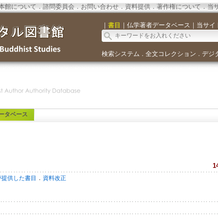
本館について
．
諮問委員会
．
お問い合わせ
．
資料提供
．
著作権について
．
当
｜
書目
｜
仏学著者データベース
｜
当サイ
検索システム
全文コレクション
デジ
．
．
ータベース
1
．
が提供した書目
資料改正