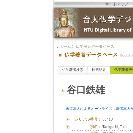
サイトマップ
．
．
ホーム
>
仏学著者データベース
仏学著者検索
検索結果
仏学著者デ
谷口鉄雄
．
著者本人によるオーソライズ
著者本人
シリアル番号：
38413
別名：
Taniguchi, Tetsuo