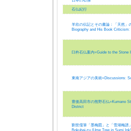
日本の石佛
石仏紀行
羊欣の伝記とその書論：「天然」の概
Biography and His Book Criticism: I
臼杵石仏案内=Guide to the Stone Imag
東南アジアの美術=Discussions: South
豊後高田市の熊野石仏=Kumano Stone Im
District
劉世儒筆「墨梅図」と「雪湖梅譜」=Suibo
Bokubai-zu (Ume Tree in Sumi Ink