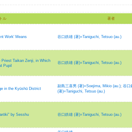
トル
著者
Work' Means
谷口鉄雄 (著)=Taniguchi, Tetsuo (au.)
est Taikan Zenji, in Which
谷口鉄雄 (著)=Taniguchi, Tetsuo (au.)
t Pupil
副島三喜男 (著)=Soejima, Mikio (au.)
;
谷口
n the Kyūshū District
(著)=Taniguchi, Tetsuo (au.)
i" by Sesshu
谷口鉄雄 (著)=Taniguchi, Tetsuo (au.)