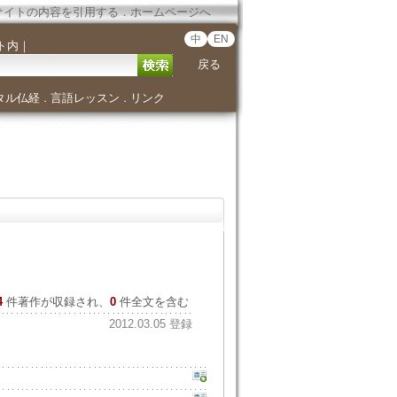
サイトの内容を引用する
．
ホームページへ
中
EN
ト内
｜
戻る
タル仏経
言語レッスン
リンク
．
．
4
件著作が収録され、
0
件全文を含む
2012.03.05 登録