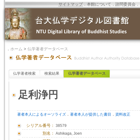
サイトマップ
．
本館について
．
諮問委員会
．
．
ホーム
>
仏学著者データベース
仏学著者検索
検索結果
仏学著者データベース
足利浄円
．
．
著者本人によるオーソライズ
著者本人が提供した書目
資料改正
シリアル番号：
38579
別名：
Ashikaga, Joen