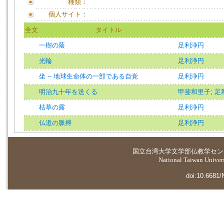
種類：
個人サイト：
全文
タイトル
一樹の蔭
足利浄円
光輪
足利浄円
坐 -- 地球生命体の一部である自覚
足利浄円
明治九十年を送くる
甲斐和里子
;
足
枯草の露
足利浄円
仏道の脈搏
足利浄円
国立台湾大学
文学部仏教学セン
National Taiwan Universi
doi:10.6681