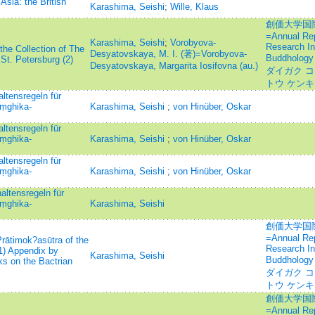
Asia: the British
Karashima, Seishi
;
Wille, Klaus
創価大学国
=Annual Repo
Karashima, Seishi
;
Vorobyova-
Research In
he Collection of The
Desyatovskaya, M. I. (著)=Vorobyova-
Buddhology
 St. Petersburg (2)
Desyatovskaya, Margarita Iosifovna (au.)
ダイガク コ
トウ ケン
ltensregeln für
ṃghika-
Karashima, Seishi
;
von Hinüber, Oskar
ltensregeln für
ṃghika-
Karashima, Seishi
;
von Hinüber, Oskar
ltensregeln für
ṃghika-
Karashima, Seishi
;
von Hinüber, Oskar
ltensregeln für
ṃghika-
Karashima, Seishi
創価大学国
=Annual Repo
rātimok?asūtra of the
Research In
1) Appendix by
Karashima, Seishi
Buddhology
 on the Bactrian
ダイガク コ
トウ ケン
創価大学国
=Annual Repo