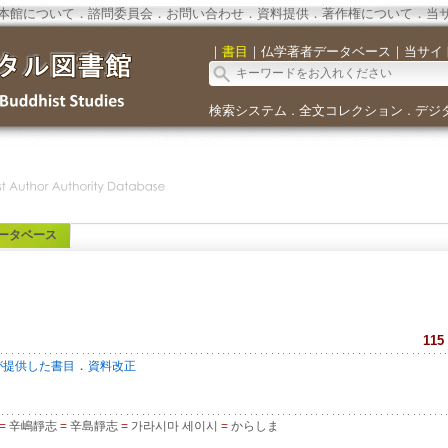
本館について
．
諮問委員会
．
お問い合わせ
．
資料提供
．
著作権について
．
当
｜
書目
｜
仏学著者データベース
｜
当サイ
検索システム
全文コレクション
デジ
．
．
ータベース
115
．
が提供した書目
資料改正
=
辛嶋靜志
=
辛島靜志
=
가라시마 세이시
=
からしま