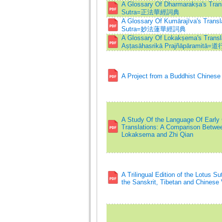
A Glossary Of Dharmarakṣa's Trans
Sutra=正法華經詞典
A Glossary Of Kumārajīva's Transla
Sutra=妙法蓮華經詞典
A Glossary Of Lokakṣema's Transla
Aṣṭasāhasrikā Prajñāpārami
A Project from a Buddhist Chinese 
A Study Of the Language Of Early
Translations: A Comparison Betwee
Lokaksema and Zhi Qian
A Trilingual Edition of the Lotus Su
the Sanskrit, Tibetan and Chinese 