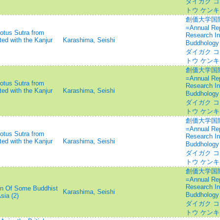
ダイガク コ
トウ ケン
創価大学国
=Annual Repo
Lotus Sutra from
Research In
ed with the Kanjur
Karashima, Seishi
Buddhology
ダイガク コ
トウ ケン
創価大学国
=Annual Repo
Lotus Sutra from
Research In
ed with the Kanjur
Karashima, Seishi
Buddhology
ダイガク コ
トウ ケン
創価大学国
=Annual Repo
Lotus Sutra from
Research In
ed with the Kanjur
Karashima, Seishi
Buddhology
ダイガク コ
トウ ケン
創価大学国
=Annual Repo
Research In
ion Of Some Buddhist
Karashima, Seishi
Buddhology
sia (2)
ダイガク コ
トウ ケン