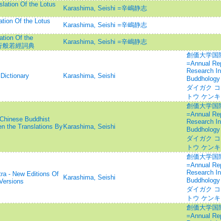
lation Of the Lotus
Karashima, Seishi =辛嶋静志
tion Of the Lotus
Karashima, Seishi =辛嶋静志
tion Of the
Karashima, Seishi =辛嶋静志
tā=道行般若經詞典
創価大学国
=Annual Repo
Research In
Dictionary
Karashima, Seishi
Buddhology
ダイガク コ
トウ ケン
創価大学国
=Annual Repo
 Chinese Buddhist
Research In
n the Translations By
Karashima, Seishi
Buddhology
ダイガク コ
トウ ケン
創価大学国
=Annual Repo
Research In
tra - New Editions Of
Karashima, Seishi
Buddhology
Versions
ダイガク コ
トウ ケン
創価大学国
=Annual Repo