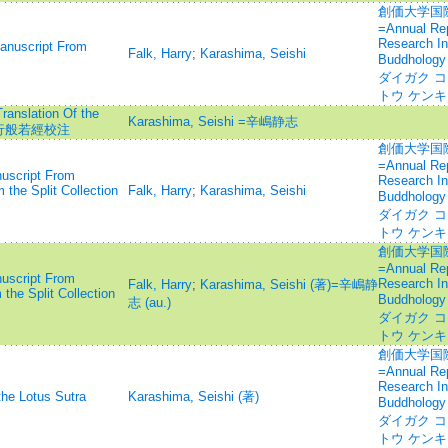
創価大学国
=Annual Repo
Research In
Manuscript From
Falk, Harry
;
Karashima, Seishi
Buddhology
ダイガク コ
トウ ケン
ranslation Of the
Karashima, Seishi =辛嶋静志
tā=道行般若經校注
創価大学国
=Annual Repo
nuscript From
Research In
 the Split Collection
Falk, Harry
;
Karashima, Seishi
Buddhology
ダイガク コ
トウ ケン
創価大学国
=Annual Repo
nuscript From
Research In
Falk, Harry
;
Karashima, Seishi (著)=辛嶋静
the Split Collection
Buddhology
志 (au.)
ダイガク コ
トウ ケン
創価大学国
=Annual Repo
Research In
the Lotus Sutra
Karashima, Seishi (著)
Buddhology
ダイガク コ
トウ ケン