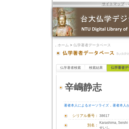
サイトマップ
．
．
ホーム
>
仏学著者データベース
仏学著者検索
検索結果
仏学著者デ
辛嶋静志
．
著者本人によるオーソライズ
著者本人
シリアル番号：
38617
Karashima, Seishi
別名：
せいし