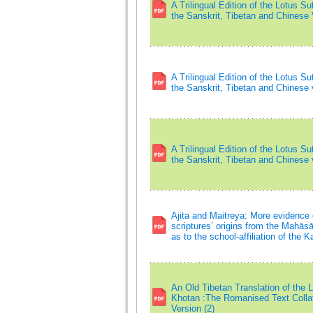
A Trilingual Edition of the Lotus Su
the Sanskrit, Tibetan and Chinese 
A Trilingual Edition of the Lotus Su
the Sanskrit, Tibetan and Chinese 
A Trilingual Edition of the Lotus Su
the Sanskrit, Tibetan and Chinese 
Ajita and Maitreya: More evidence
scriptures’ origins from the Mahās
as to the school-affiliation of the 
An Old Tibetan Translation of the 
Khotan :The Romanised Text Collat
Version (2)