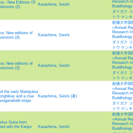
Research In
tra - New Editions Of
Karashima, Seishi
Buddhology
Versions (2)
ダイガク コ
トウ ケン
創価大学国
=Annual Repo
Research In
tra :New editions of
Karashima, Seishi
Buddhology
versions (4)
ダイガク コ
トウ ケン
創価大学国
=Annual Repo
Research In
tra: New editions of
Karashima, Seishi
Buddhology
versions (3)
ダイガク コ
トウ ケン
創価大学国
=Annual Repo
 of the early Mahāyāna
Research In
āṃghikas and a clue
Karashima, Seishi (著)
Buddhology
Kanaganahalli-stūpa
ダイガク コ
トウ ケン
創価大学国
=Annual Repo
Lotus Sutra from
Research In
ed with the Kanjur
Karashima, Seishi
Buddhology