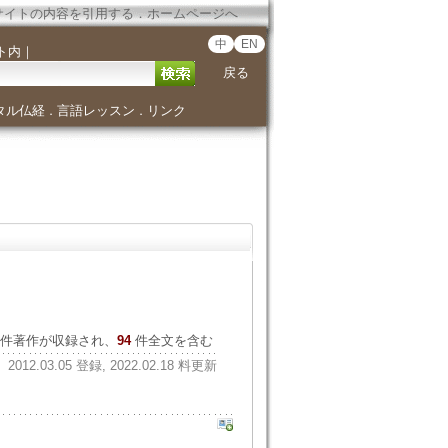
サイトの内容を引用する
．
ホームページへ
中
EN
ト内
｜
戻る
タル仏経
言語レッスン
リンク
．
．
件著作が収録され、
94
件全文を含む
2012.03.05 登録, 2022.02.18 料更新