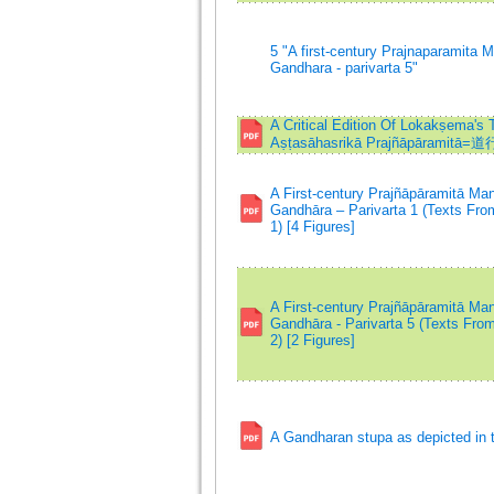
5 "A first-century Prajnaparamita 
Gandhara - parivarta 5"
A Critical Edition Of Lokakṣema's T
Aṣṭasāhasrikā Prajñāpārami
A First-century Prajñāpāramitā Ma
Gandhāra – Parivarta 1 (Texts From
1) [4 Figures]
A First-century Prajñāpāramitā Ma
Gandhāra - Parivarta 5 (Texts From 
2) [2 Figures]
A Gandharan stupa as depicted in 