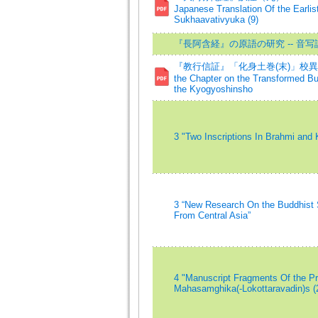
Japanese Translation Of the Earlis
Sukhaavativyuka (9)
『長阿含経』の原語の研究 -- 音
『教行信証』「化身土巻(末)」校異=Critic
the Chapter on the Transformed Bud
the Kyogyoshinsho
3 "Two Inscriptions In Brahmi and 
3 “New Research On the Buddhist 
From Central Asia”
4 "Manuscript Fragments Of the Pr
Mahasamghika(-Lokottaravadin)s (