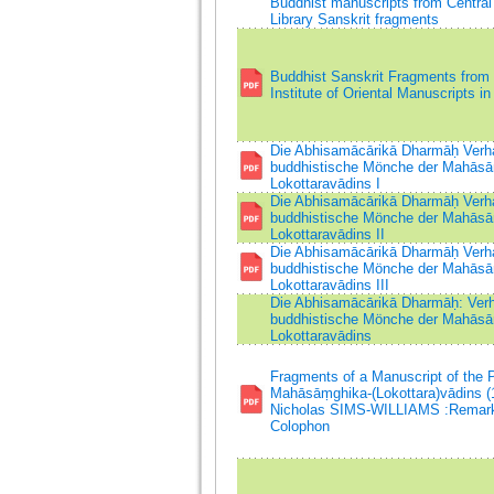
Buddhist manuscripts from Central 
Library Sanskrit fragments
Buddhist Sanskrit Fragments from t
Institute of Oriental Manuscripts in
Die Abhisamācārikā Dharmāḥ Verha
buddhistische Mönche der Mahāsā
Lokottaravādins I
Die Abhisamācārikā Dharmāḥ Verha
buddhistische Mönche der Mahāsā
Lokottaravādins II
Die Abhisamācārikā Dharmāḥ Verha
buddhistische Mönche der Mahāsā
Lokottaravādins III
Die Abhisamācārikā Dharmāḥ: Verha
buddhistische Mӧnche der Mahāsā
Lokottaravādins
Fragments of a Manuscript of the P
Mahāsāṃghika-(Lokottara)vādins (
Nicholas SIMS-WILLIAMS :Remarks
Colophon