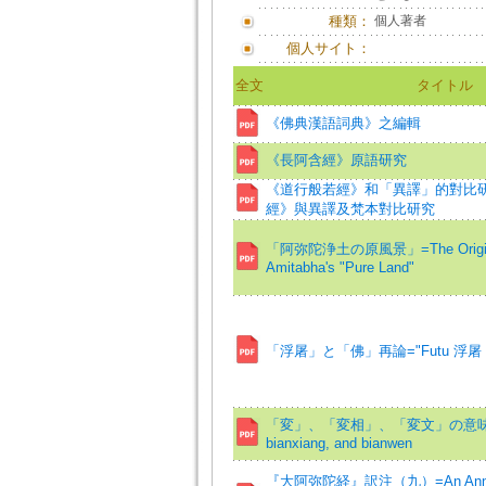
種類：
個人著者
個人サイト：
全文
タイトル
《佛典漢語詞典》之編輯
《長阿含經》原語研究
《道行般若經》和「異譯」的對比研
經》與異譯及梵本對比研究
「阿弥陀浄土の原風景」=The Original
Amitabha's "Pure Land"
「浮屠」と「佛」再論="Futu 浮屠 and 
「変」、「変相」、「変文」の意味=Mean
bianxiang, and bianwen
『大阿弥陀経』訳注（九）=An Annota