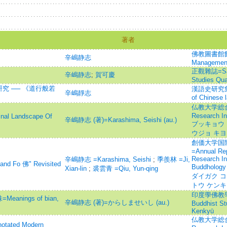
著者
佛教圖書館館訊=
辛嶋静志
Management 
正觀雜誌=Saty
辛嶋静志
;
賀可慶
Studies Qua
究 ── 《道行般若
漢語史研究集刊=S
辛嶋靜志
of Chinese 
仏教大学総合研究
Research In
 Landscape Of
辛嶋静志 (著)=Karashima, Seishi (au.)
ブッキョウ 
ウジョ キヨ
創価大学国
=Annual Repo
Research In
辛嶋静志 =Karashima, Seishi
;
季羨林 =Ji,
Fo 佛" Revisited
Buddhology
Xian-lin
;
裘雲青 =Qiu, Yun-qing
ダイガク コ
トウ ケン
印度學佛教學研究 
ings of bian,
辛嶋静志 (著)=からしませいし (au.)
Buddhist S
Kenkyū
仏教大学総合研究
ted Modern