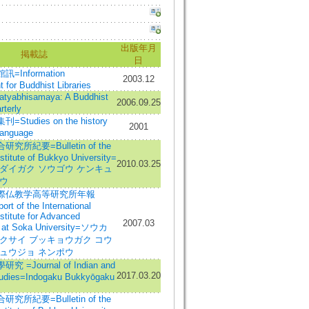
出版年月
掲載誌
日
Information
2003.12
for Buddhist Libraries
abhisamaya: A Buddhist
2006.09.25
rterly
tudies on the history
2001
language
所紀要=Bulletin of the
stitute of Bukkyo University=
2010.03.25
ダイガク ソウゴウ ケンキュ
ウ
際仏教学高等研究所年報
rt of the International
stitute for Advanced
2007.03
 at Soka University=ソウカ
クサイ ブッキョウガク コウ
キュウジョ ネンポウ
=Journal of Indian and
2017.03.20
tudies=Indogaku Bukkyōgaku
所紀要=Bulletin of the