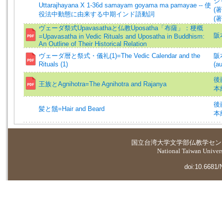
ジ
Uttarajhayana X 1-36d samayam goyama ma pamayae -- 使
(著
役法中動態に由来する中期インド語動詞
(著
ヴェーダ祭式Upavasathaと仏教Uposatha「布薩」：梗概
阪
=Upavasatha in Vedic Rituals and Uposatha in Buddhism:
An Outline of Their Historical Relation
ヴェーダ暦と祭式・儀礼(1)=The Vedic Calendar and the
阪本
Rituals (1)
(au
後藤
王族とAgnihotra=The Agnihotra and Rajanya
本純
後藤
髪と鬚=Hair and Beard
本純
国立台湾大学
文学部仏教学セン
National Taiwan Universi
doi:10.6681