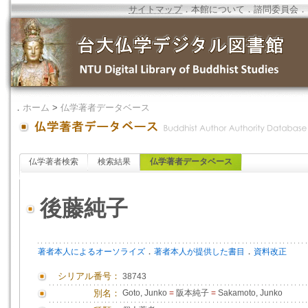
サイトマップ
．
本館について
．
諮問委員会
．
．
ホーム
>
仏学著者データベース
仏学著者検索
検索結果
仏学著者データベース
後藤純子
．
．
著者本人によるオーソライズ
著者本人が提供した書目
資料改正
シリアル番号：
38743
別名：
Goto, Junko
=
阪本純子
=
Sakamoto, Junko