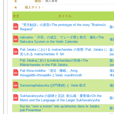
種類：
個人著者
個人サイト：
全文
タイトル
『梵天勧請』の原型=The prototype of the story "Brahma's
阪
Request"
naksatra-「月宿」の成立 : ヴェーダ暦と祭式・儀礼=The
後
Naksatra System in the Vedic Calendar
Pali Jataka における matrachandas の形態 -Pali. Jataka に
阪本
見られる matrachandas II: §4-
(au
Pāli Jātakaに於けるmātrāchandasの性格=The
阪本
Mātrāchandas in the Pāli Jātaka
(au
Pali thina-middha-「涽沈・睡眠」,Amg.
後藤
thinagiddhi-/thinaddhi-とVedic mardh/mrdh
本純
Samannaphalasutta (沙門果經) と Veda 祭式
後
Sukhavativyuha の韻律と言語: 歎仏偈・重誓偈=On the
阪
Metre and the Language of the Larger Sukhavativyuha
Sur les "vers a mores" tels qu'attestes dans le Jataka
阪
pali:Preambue '