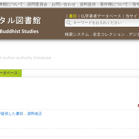
本館について
．
諮問委員会
．
お問い合わせ
．
資料提供
．
著作権について
．
当
｜
書目
｜
仏学著者データベース
｜
当サイ
検索システム
全文コレクション
デジ
．
．
ータベース
．
が提供した書目
資料改正