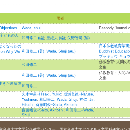
著者
Objectives
Wada, shuji
Peabody Journal o
子どもの人
和田修二 (編)
;
皇紀夫 (編)
;
矢野智司 (編)
日本仏教教育学研究=Jou
えなくなったの
和田修二 (著)=Wada, Shuji (au.)
Buddhist Educat
ason Why We
ブッキョウ キョ
佛教教育: 人間の
和田修二
文集
仏教教育・人間の研
和田修二 (著)=Wada, Shuji (au.)
文集
に生きた遠藤虚
和田修二
久木幸男=Hisaki, Yukio
;
成瀬良徳=Naruse,
Yoshinori
;
和田修二=Wada, Shuji
;
神仁=Jin,
Hitoshi
;
斉藤昭俊=Saito, Akitoshi
齋藤昭俊=Saito, Akitoshi
;
和田修二=Wada,
Shuji
立台湾大学
文学部仏教学センター
．
国立台湾大学デジタル人文学科研究セン