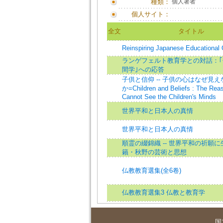
種類：
個人著者
個人サイト：
全文
タイトル
Reinspiring Japanese Educational 
ランゲフェルト教育学との対話：｢
間学｣への応答
子供と信仰 -- 子供の心はなぜ見
か=Children and Beliefs : The Re
Cannot See the Children's Minds
世界平和と日本人の真情
世界平和と日本人の真情
順霊の綴錦織 -- 世界平和の祈願
籟・秋野の芸術と思想
仏教教育選集(全6卷)
仏教教育選集3 仏教と教育学
国