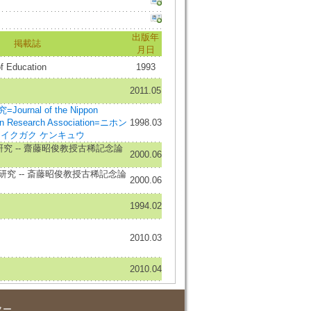
出版年
掲載誌
月日
f Education
1993
2011.05
rnal of the Nippon
ion Research Association=ニホン
1998.03
ウイクガク ケンキュウ
研究 -- 齋藤昭俊教授古稀記念論
2000.06
究 -- 斎藤昭俊教授古稀記念論
2000.06
1994.02
2010.03
2010.04
ター