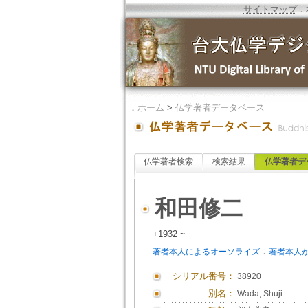
サイトマップ
．
．
ホーム
>
仏学著者データベース
仏学著者検索
検索結果
仏学著者デ
和田修二
+1932 ~
．
著者本人によるオーソライズ
著者本人
シリアル番号：
38920
別名：
Wada, Shuji