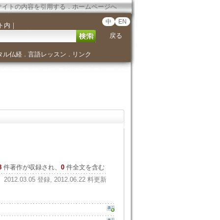
サイトの内容を引用する
．
ホームページへ
中
EN
ト内
｜
戻る
タル仏経
言語レッスン
リンク
．
．
8
件著作が収録され、
0
件全文を含む
2012.03.05 登録, 2012.06.22 料更新