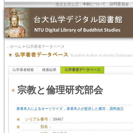
サイトマップ
．
本館について
．
諮問委員会
．
．
ホーム
>
仏学著者データベース
仏学著者検索
検索結果
仏学著者データベース
宗教と倫理研究部会
．
．
著者本人によるオーソライズ
著者本人が提供した書目
資料改正
シリアル番号：
39467
別名：