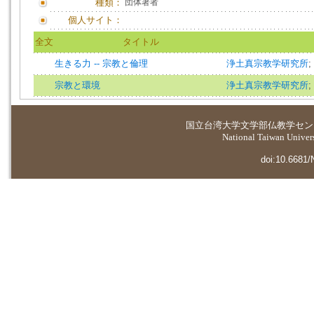
種類：
団体著者
個人サイト：
全文
タイトル
生きる力 -- 宗教と倫理
浄土真宗教学研究所
;
宗教と環境
浄土真宗教学研究所
;
国立台湾大学
文学部仏教学セン
National Taiwan Universi
doi:10.6681