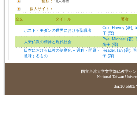
種類：
個人著者
個人サイト：
全文
タイトル
著者
Cox, Harvey (著)
;
ポスト・モダンの世界における聖職者
子 (譯)
Pye, Michael (著)
;
大乗仏教の精神と現代社会
尚子 (譯)
日本における仏教の制度化 -- 過程・問題・
Reader, Ian (著)
;
岡
意味するもの
子 (譯)
国立台湾大学
文学部仏教学セン
National Taiwan Universi
doi:10.6681