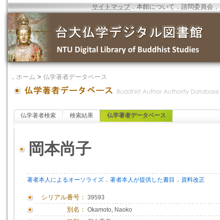
サイトマップ
．
本館について
．
諮問委員会
．
．
ホーム
>
仏学著者データベース
仏学著者検索
検索結果
仏学著者データベース
岡本尚子
．
．
著者本人によるオーソライズ
著者本人が提供した書目
資料改正
シリアル番号：
39593
別名：
Okamoto, Naoko