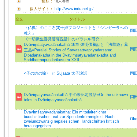
種類：
個人著者
個人サイト：
http://www.indranet.jp/
全文
タイトル
〈仏典〉のこころ(3)千姫プロジェクトと「シンガーラへの
岡
教え」
《一切衆生喜見菩薩説話》のパラレル研究 :
Dvāviṃśatyavadānakathā 18章 燈明供養話と『法華経』薬
岡田真
王品=Parallel Stories of Sarvasattvapriyadarsana:
Dipadanakatha in the Dvāviṃśatyavadānakathā and
Saddharmapundarikasutra XXII
<子の肉の喻〉 と Sujaata 太子說話
岡
Dvāviṃatyavadānakathā 中の未比定説話=On the unknown
岡田真
tales in Dvāviṃatyavadānakathā
Dvāviṃśatyavadānakathā: Ein mittelalterlicher
buddhistischer Text zur Spendenfrömmigkeit. Nach
Oka
zweiundzwanzig nepalesischen Handschriften kritisch
herausgegeben