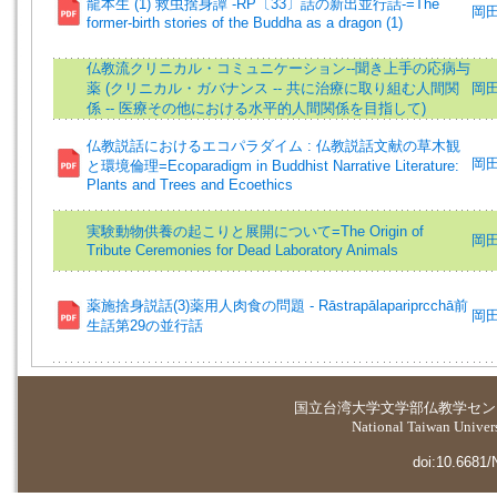
龍本生 (1) 救虫捨身譚 -RP〔33〕話の新出並行話-=The
岡田真
former-birth stories of the Buddha as a dragon (1)
仏教流クリニカル・コミュニケーション--聞き上手の応病与
薬 (クリニカル・ガバナンス -- 共に治療に取り組む人間関
岡田
係 -- 医療その他における水平的人間関係を目指して)
仏教説話におけるエコパラダイム : 仏教説話文献の草木観
岡田
と環境倫理=Ecoparadigm in Buddhist Narrative Literature:
Plants and Trees and Ecoethics
実験動物供養の起こりと展開について=The Origin of
岡田真
Tribute Ceremonies for Dead Laboratory Animals
薬施捨身説話(3)薬用人肉食の問題 - Rāstrapālapariprcchā前
岡田
生話第29の並行話
国立台湾大学
文学部仏教学セン
National Taiwan Universi
doi:10.6681