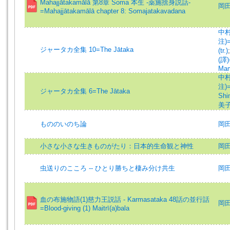
Mahajjātakamālā 第8章 Soma 本生 -薬施捨身説話-
岡田真
=Mahajjātakamālā chapter 8: Somajatakavadana
中村元
注)=
ジャータカ全集 10=The Jātaka
(tr.)
(譯)
Mami
中村元
注)=
ジャータカ全集 6=The Jātaka
Shin
美子 
もののいのち論
岡田
小さな小さな生きものがたり：日本的生命観と神性
岡田
虫送りのこころ -- ひとり勝ちと棲み分け共生
岡田
血の布施物語(1)慈力王説話 - Karmasataka 48話の並行話
岡
=Blood-giving (1) Maitrī(a)bala