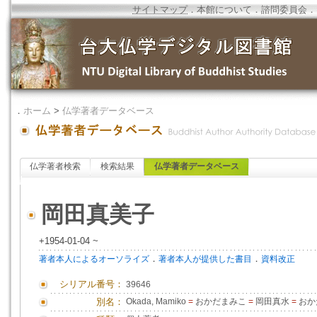
サイトマップ
．
本館について
．
諮問委員会
．
．
ホーム
>
仏学著者データベース
仏学著者検索
検索結果
仏学著者データベース
岡田真美子
+1954-01-04 ~
．
．
著者本人によるオーソライズ
著者本人が提供した書目
資料改正
シリアル番号：
39646
別名：
Okada, Mamiko
=
おかだまみこ
=
岡田真水
=
おか