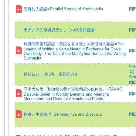
忍辱仙人説話=Parallel Stories of Kṣāntivādin
岡田
東アジア的環境思想としての悉有仏性論
岡田
施身聞偈書写説話：善説を書き残す大乗菩薩の物語=The
Legend of Writing a Verse Heard in Exchange for One’s
岡田
Own Body: The Tale of the Mahāyāna Bodhisattva Writing
Subhāṣita
中村元
集)=
原始仏典 第3巻 長部経典Ⅲ
Sen
岡田真
高木大祐著『動植物供養と現世利益の信仰論』=TAKAGI
岡田真
Daisuke, Belief in Worldly Benefits and Memorial
Monuments and Rites for Animals and Plants
捨身と生命倫理=Self-sacrifice and Bioethics
岡田