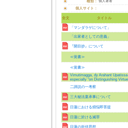
種類：
個人著者
個人サイト：
全文
タイトル
「マンダラゲについて」
「出家者としての意義」
『開目抄』について
≪覚書≫
≪覚書≫
Vimutimagga, dy Arahant Upatissa
especially “on Distinguishing Virtue
二諦説の一考察
三大秘法稟承事について
日蓮における煩悩即菩提
日蓮に於ける滅罪
日蓮の折伏思想