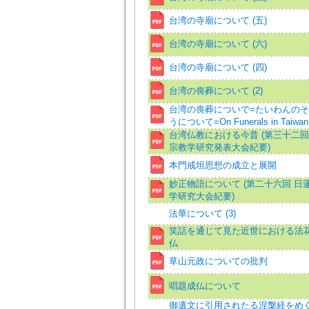
台湾の寺廟について (五)
台湾の寺廟について (六)
台湾の寺廟について (四)
台湾の喪葬について (2)
台湾の喪葬についで=たいわんの
うについて=On Funerals in Taiwan
台湾仏教における今昔 (第三十二回
宗教学研究発表大会紀要)
本門戒坦思想の成立と展開
妙正物語について (第二十六回 日
学研究大会紀要)
法華について (3)
笑話を通じて見た近世における法
仏
草山元政についての批判
唱題成仏について
御遺文に引用されたる涅槃経をめ