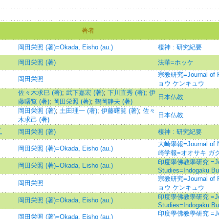
著者
岡田栄照 (著)=Okada, Eisho (au.)
棲神 : 研究紀要
岡田栄照 (著)
法華=ホッケ
宗教研究=Journal of 
岡田栄照
ョウ ケンキュウ
佐々木求巳 (著)
;
武下嘉宏 (著)
;
下川直秀 (著)
;
伊
日本仏教
藤曙覧 (著)
;
岡田栄照 (著)
;
鶴岡静夫 (著)
岡田栄照 (著)
;
土田理一 (著)
;
伊藤曙覧 (著)
;
佐々
日本仏教
木求己 (著)
-
岡田栄照 (著)
棲神 : 研究紀要
”
大崎學報=Journal of Ni
岡田栄照 (著)=Okada, Eisho (au.)
崎学報=オオサキ ガ
印度學佛教學研究 =Journal
岡田栄照 (著)=Okada, Eisho (au.)
Studies=Indogaku B
宗教研究=Journal of 
岡田栄照
ョウ ケンキュウ
印度學佛教學研究 =Journal
岡田栄照 (著)=Okada, Eisho (au.)
Studies=Indogaku B
印度學佛教學研究 =Journal
岡田栄照 (著)=Okada, Eisho (au.)