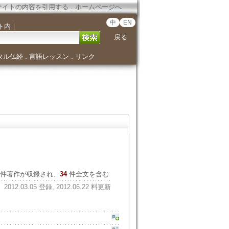
サイトの内容を引用する
．
ホームページへ
中
EN
ト内
｜
戻る
タル仏経
言語レッスン
リンク
．
．
件著作が収録され、
34
件全文を含む
2012.03.05 登録, 2012.06.22 料更新