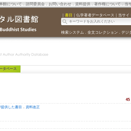
本館について
．
諮問委員会
．
お問い合わせ
．
資料提供
．
著作権について
．
当
｜
書目
｜
仏学著者データベース
｜
当サイ
検索システム
全文コレクション
デジ
．
．
ータベース
45
．
が提供した書目
資料改正