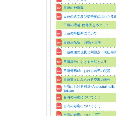
日蓮の神祗觀
日蓮の遺文及び曼荼羅に現れたる
日蓮の檀越･南條氏をめぐって
日蓮の禪批判について
日蓮本仏論 -- 理論と現実
日蓮教団の現状と問題点：岡山県
日蓮教学における自然と人生
日蓮傳形成における若干の問題
日蓮遺文にみられる空海の著作
台湾における祠堂=Ancestral halls 
Taiwan
台湾の寺廟について (一)
台湾の寺廟について (二)
台湾の寺廟について (三)