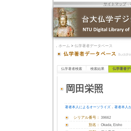
サイトマップ
．
．
ホーム
>
仏学著者データベース
仏学著者検索
検索結果
仏学著者デ
岡田栄照
．
著者本人によるオーソライズ
著者本人
シリアル番号：
39662
別名：
Okada, Eisho