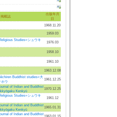
出版年月
掲載誌
日
1968.11.20
1959.03
Religious Studies=シュウキ
1976.03
1958.10
1961.10
1963.12.08
chiren Buddhist studies=大
1961.12.25
クホウ
 of Indian and Buddhist
1970.12.25
ukkyōgaku Kenkyū
Religious Studies=シュウキ
1961.12
 of Indian and Buddhist
1965.01.31
ukkyōgaku Kenkyū
 of Indian and Buddhist
1963.01.15