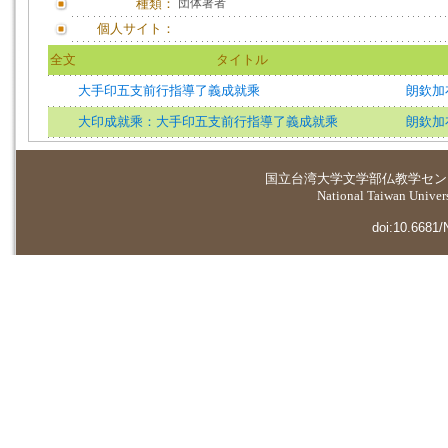
種類：
団体著者
個人サイト：
全文
タイトル
大手印五支前行指導了義成就乘
朗欽加
大印成就乘：大手印五支前行指導了義成就乘
朗欽加
国立台湾大学
文学部仏教学セン
National Taiwan Universi
doi:10.6681