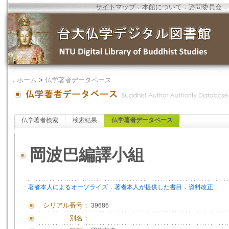
サイトマップ
．
本館について
．
諮問委員会
．
．
ホーム
>
仏学著者データベース
仏学著者検索
検索結果
仏学著者データベース
岡波巴編譯小組
．
．
著者本人によるオーソライズ
著者本人が提供した書目
資料改正
シリアル番号：
39686
別名：