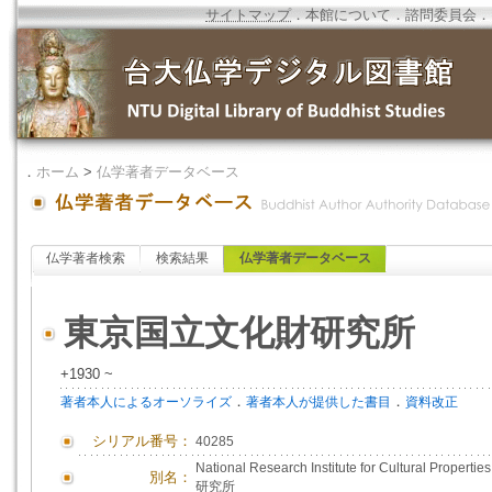
サイトマップ
．
本館について
．
諮問委員会
．
．
ホーム
>
仏学著者データベース
仏学著者検索
検索結果
仏学著者データベース
東京国立文化財研究所
+1930 ~
．
．
著者本人によるオーソライズ
著者本人が提供した書目
資料改正
シリアル番号：
40285
National Research Institute for Cultural Propertie
別名：
研究所