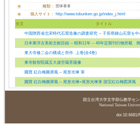
種類：
団体著者
個人サイト：
http://www.tobunken.go.jp/index_j.html
全文
タイトル
中国陝西省北宋時代石窟造像の調査研究 -- 子長県鍾山石窟を
日本東洋古美術文献目録 -- 昭和11年 -- 40年定期刊行物所載
東大寺修二会の構成と所作. 上巻(全4巻)
東寺観智院蔵五大虚空蔵菩薩像
國寶 紅白梅圖屏風 -- 尾形光琳 筆
國寶 紅白梅圖屏風 -- 尾形光琳=尾形光琳筆 国宝紅白梅図屏風
国立台湾大学
文学部仏教学セン
National Taiwan Universi
doi:10.6681