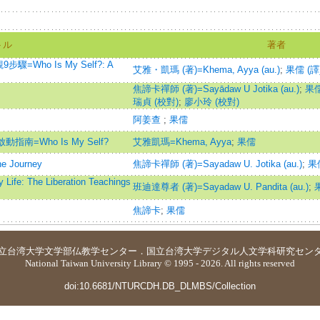
トル
著者
ho Is My Self?: A
艾雅・凱瑪 (著)=Khema, Ayya (au.)
;
果儒 (譯
焦諦卡禪師 (著)=Sayādaw U Jotika (au.)
;
果儒
瑞貞 (校對)
;
廖小玲 (校對)
阿姜查
;
果儒
南=Who Is My Self?
艾雅凱瑪=Khema, Ayya
;
果儒
Journey
焦諦卡禪師 (著)=Sayadaw U. Jotika (au.)
;
果儒
: The Liberation Teachings
班迪達尊者 (著)=Sayadaw U. Pandita (au.)
;
果
焦諦卡
;
果儒
立台湾大学
文学部仏教学センター
．
国立台湾大学デジタル人文学科研究セン
National Taiwan University Library © 1995 - 2026. All rights reserved
doi:10.6681/NTURCDH.DB_DLMBS/Collection