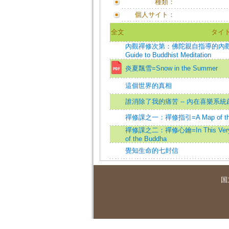
種類：
個人サイト：
全文
タイ
內觀禪修次第：佛陀親自指導的內觀9步驟=W
Guide to Buddhist Meditation
炎夏飄雪=Snow in the Summer
這個世界的真相
誰消除了我的痛苦 -- 內在喜樂系統啟動指
禪修課之一：禪修指引=A Map of the 
禪修課之二：禪修心鑰=In This Very Life
of the Buddha
覺知生命的七封信
国