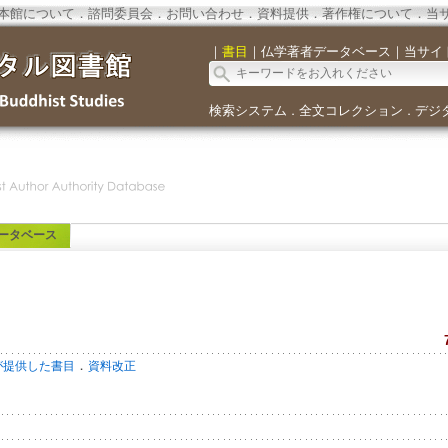
本館について
．
諮問委員会
．
お問い合わせ
．
資料提供
．
著作権について
．
当
｜
書目
｜
仏学著者データベース
｜
当サイ
検索システム
全文コレクション
デジ
．
．
ータベース
．
が提供した書目
資料改正