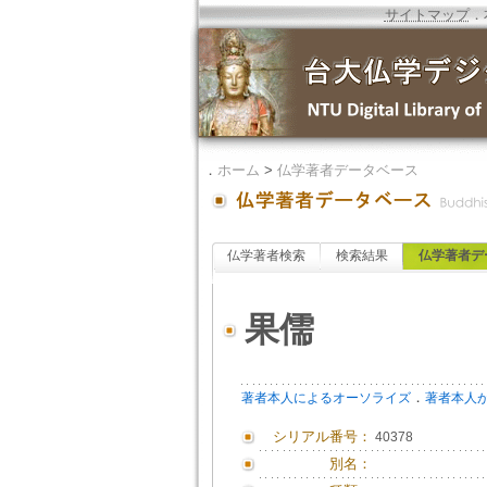
サイトマップ
．
．
ホーム
>
仏学著者データベース
仏学著者検索
検索結果
仏学著者デ
果儒
．
著者本人によるオーソライズ
著者本人
シリアル番号：
40378
別名：