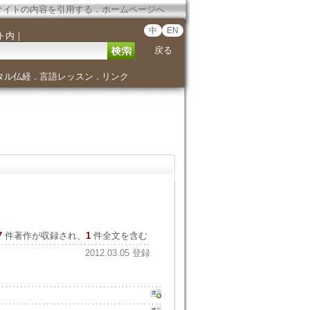
サイトの内容を引用する
．
ホームページへ
中
EN
ト内
｜
戻る
タル仏経
言語レッスン
リンク
．
．
7
件著作が収録され、
1
件全文を含む
2012.03.05 登録