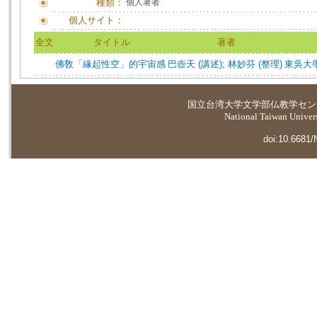
種類：
個人著者
個人サイト：
全文
タイトル
著者
佛敎「緣起性空」的宇宙感
巴壺天 (講述)
;
林妙芬 (整理)
東吳大學哲學
国立台湾大学
文学部仏教学セン
National Taiwan Universi
doi:10.6681