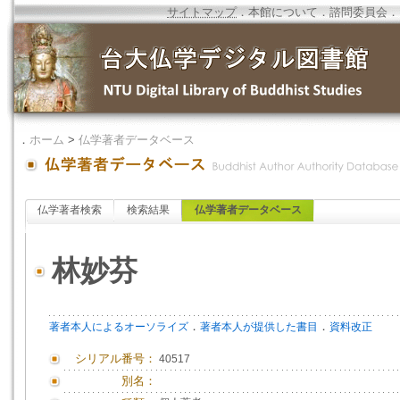
サイトマップ
．
本館について
．
諮問委員会
．
．
ホーム
>
仏学著者データベース
仏学著者検索
検索結果
仏学著者データベース
林妙芬
．
．
著者本人によるオーソライズ
著者本人が提供した書目
資料改正
シリアル番号：
40517
別名：