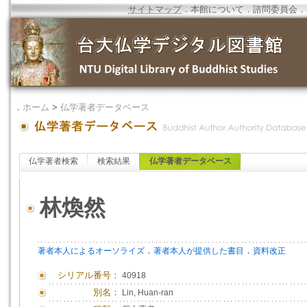
サイトマップ
．
本館について
．
諮問委員会
．
．
ホーム
>
仏学著者データベース
仏学著者検索
検索結果
仏学著者データベース
林煥然
．
．
著者本人によるオーソライズ
著者本人が提供した書目
資料改正
シリアル番号：
40918
別名：
Lin, Huan-ran