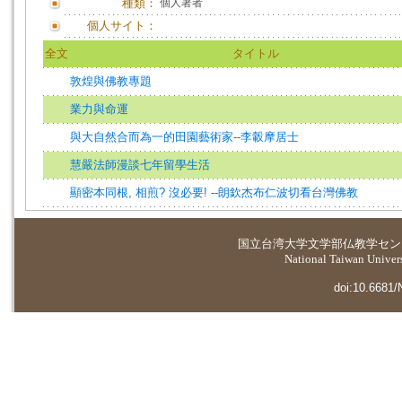
種類：
個人著者
個人サイト：
全文
タイトル
敦煌與佛教專題
業力與命運
與大自然合而為一的田園藝術家--李轂摩居士
慧嚴法師漫談七年留學生活
顯密本同根, 相煎? 沒必要! --朗欽杰布仁波切看台灣佛教
国立台湾大学
文学部仏教学セン
National Taiwan Universi
doi:10.6681