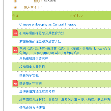
種類：
個人著者
個人サイト：
全文
タイトル
Chinese philosophy as Cultural Therapy
石頭希遷的禪思想及其教育方法
石頭希遷的禪思想及教育方法
李綱《易》說研究--兼涉其《易》與《華嚴》合轍論=Li Kang's Study 
Ching — its congruence with the Hua Yen
周易重離卦與曹洞禪
校補增集人天眼目
華嚴的宇宙觀
華嚴學的宇宙觀
道佛會通方法之歷史考察
論中國經典詮釋的二個基型：直釋與旁通 -- 以《易經》的詮釋為
儒佛會通方法研議