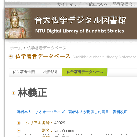
サイトマップ
．
本館について
．
諮問委員会
．
．
ホーム
>
仏学著者データベース
仏学著者検索
検索結果
仏学著者データベース
林義正
．
．
著者本人によるオーソライズ
著者本人が提供した書目
資料改正
シリアル番号：
40929
別名：
Lin, Yih-jing