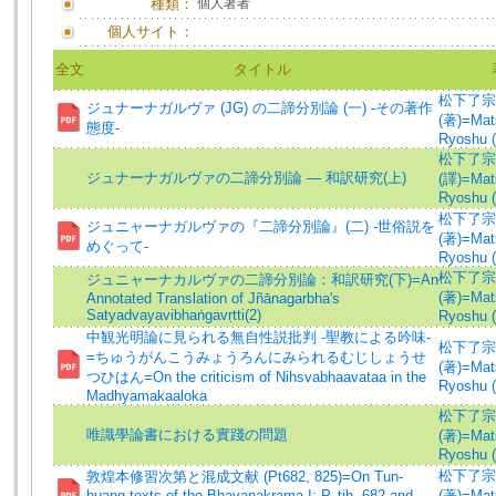
種類：
個人著者
個人サイト：
全文
タイトル
松下了宗
ジュナーナガルヴァ (JG) の二諦分別論 (一) -その著作
(著)=Mats
態度-
Ryoshu (
松下了宗
ジュナーナガルヴァの二諦分別論 — 和訳研究(上)
(譯)=Mats
Ryoshu (t
松下了宗
ジュニャーナガルヴァの『二諦分別論』(二) -世俗説を
(著)=Mats
めぐって-
Ryoshu (
松下了宗
ジュニャーナカルヴァの二諦分別論：和訳研究(下)=An
(著)=Mats
Annotated Translation of Jñānagarbha's
Satyadvayavibhaṅgavṛtti(2)
Ryoshu (
中観光明論に見られる無自性説批判 -聖教による吟味-
松下了宗
=ちゅうがんこうみょうろんにみられるむじしょうせ
(著)=Mats
つひはん=On the criticism of Nihsvabhaavataa in the
Ryoshu (
Madhyamakaaloka
松下了宗
唯識學論書における實踐の問題
(著)=Mats
Ryoshu (
松下了宗
敦煌本修習次第と混成文献 (Pt682, 825)=On Tun-
huang texts of the Bhavanakrama I: P. tib. 682 and
(著)=Mats