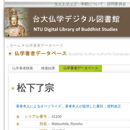
サイトマップ
．
本館について
．
諮問委員会
．
．
ホーム
>
仏学著者データベース
仏学著者検索
検索結果
仏学著者データベース
松下了宗
．
．
著者本人によるオーソライズ
著者本人が提供した書目
資料改正
シリアル番号：
41100
別名：
Matsushita, Ryoshu