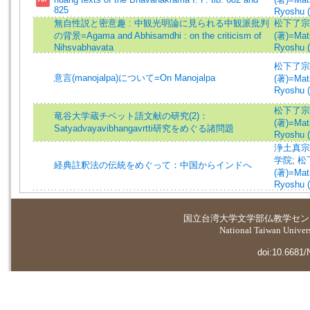
825
Ryoshu (
無自性説と密意趣 : 中観光明論に見られる中観派批判
松下了宗
の背景=Agama and Abhisamdhi : on the criticism of
(著)=Mats
Nihsvabhavata
Ryoshu (
松下了宗
意言(manojalpa)について=On Manojalpa
(著)=Mats
Ryoshu (
松下了宗
竜谷大学蔵チベット語文献の研究(2)：
(著)=Mats
Satyadvayavibhangavrtti研究をめぐる諸問題
Ryoshu (
浄土真宗
学院
;
松
経典註釈法の伝統をめぐって：中国からインドへ
(著)=Mats
Ryoshu (
国立台湾大学
文学部仏教学セン
National Taiwan Universi
doi:10.6681