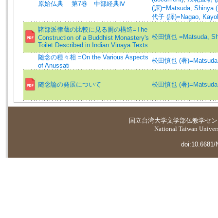
原始仏典 第7巻 中部経典Ⅳ
(譯)=Matsuda, Shinya (t
代子 (譯)=Nagao, Kayoko
諸部派律蔵の比較に見る厠の構造=The
松田慎也 =Matsuda, Sh
Construction of a Buddhist Monastery's
Toilet Described in Indian Vinaya Texts
随念の種々相 =On the Various Aspects
松田慎也 (著)=Matsuda, S
of Anussati
随念論の発展について
松田慎也 (著)=Matsuda, S
国立台湾大学
文学部仏教学セン
National Taiwan Universi
doi:10.6681