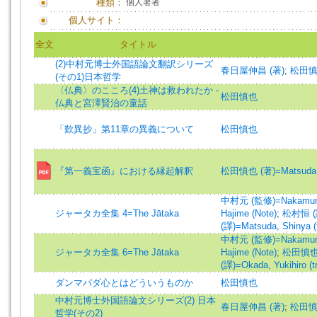
種類：
個人著者
個人サイト：
全文
タイトル
(2)中村元博士外国語論文翻訳シリーズ
春日屋伸昌 (著)
;
松田慎
(その1)日本哲学
〈仏典〉のこころ(4)土神は救われたか -
松田慎也
仏典と宮澤賢治の童話
「歎異抄」第11章の異義について
松田慎也
『第一義宝函』における縁起解釈
松田慎也 (著)=Matsuda, S
中村元 (監修)=Nakamura, 
ジャータカ全集 4=The Jātaka
Hajime (Note)
;
松村恒 (譯)
(譯)=Matsuda, Shinya (t
中村元 (監修)=Nakamura, 
ジャータカ全集 6=The Jātaka
Hajime (Note)
;
松田慎也 (譯
(譯)=Okada, Yukihiro (tr
ダンマパダ心とはどういうものか
松田慎也
中村元博士外国語論文シリーズ(2) 日本
春日屋伸昌 (著)
;
松田慎
哲学(その2)