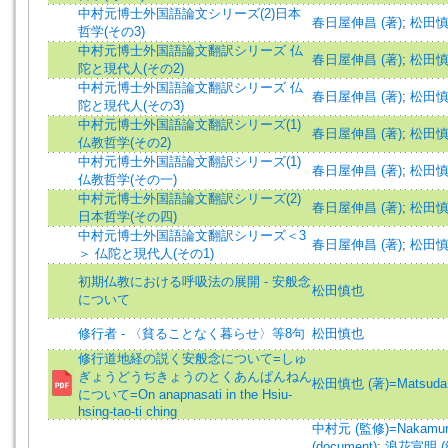
中村元博士外国語論文シリーズ(2)日本
春日屋伸昌 (著)
;
松田慎
哲学(その3)
中村元博士外国語論文翻訳シリーズ 仏
春日屋伸昌 (著)
;
松田慎
陀と現代人(その2)
中村元博士外国語論文翻訳シリーズ 仏
春日屋伸昌 (著)
;
松田慎
陀と現代人(その3)
中村元博士外国語論文翻訳シリーズ(1)
春日屋伸昌 (著)
;
松田慎
仏教哲学(その2)
中村元博士外国語論文翻訳シリーズ(1)
春日屋伸昌 (著)
;
松田慎
仏教哲学(その一)
中村元博士外国語論文翻訳シリーズ(2)
春日屋伸昌 (著)
;
松田慎
日本哲学(その四)
中村元博士外国語論文翻訳シリーズ＜3
春日屋伸昌 (著)
;
松田慎
＞ 仏陀と現代人(その1)
初期仏教における呼吸法の展開 - 安般念
松田慎也
について
修行者 - 〈貧ることなく暮らせ〉等8句
松田慎也
修行道地経の説く安般念について=しゅ
ぎょうどうぢきょうのとくあんぱんねん
松田慎也 (著)=Matsuda, S
について=On anapnasati in the Hsiu-
hsing-tao-ti ching
中村元 (監修)=Nakamura, 
(document)
;
浪花宣明 (編集