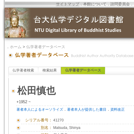
サイトマップ
．
本館について
．
諮問委員会
．
．
ホーム
>
仏学著者データベース
仏学著者検索
検索結果
仏学著者データベース
松田慎也
+1952 ~
．
．
著者本人によるオーソライズ
著者本人が提供した書目
資料改正
シリアル番号：
41270
別名：
Matsuda, Shinya