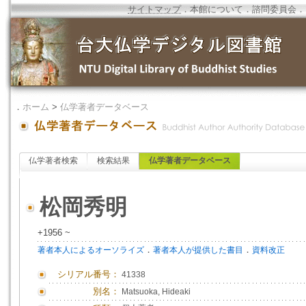
サイトマップ
．
本館について
．
諮問委員会
．
．
ホーム
>
仏学著者データベース
仏学著者検索
検索結果
仏学著者データベース
松岡秀明
+1956 ~
．
．
著者本人によるオーソライズ
著者本人が提供した書目
資料改正
シリアル番号：
41338
別名：
Matsuoka, Hideaki