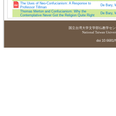
The Uses of Neo-Confucianism: A Response to
De Bary, 
Professor Tillman
Thomas Merton and Confucianism: Why the
De Bary, 
Contemplative Never Got the Religion Quite Right
国立台湾大学
文学部仏教学セン
National Taiwan Universi
doi:10.6681