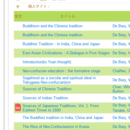
個人サイト：
全文
タイトル
Buddhism and the Chinese tradition
De Bary, 
Buddhism and the Chinese tradition
De Bary, 
Buddhist Tradition：In India, China and Japan
De Bary, 
East Asian Civilizations：A Dialogue in Five Stages
De Bary, 
Introduction(to Yuan thought)
De Bary, 
Neo-confucian education：the formative stage
Chaffee, 
Sagehood as a secular and spiritual ideal in
De Bary, 
Tokugawa Neo-confucianism
Chan, Win
Sources of Chinese Tradition
Burton
Sources of Indian Tradition
De Bary, 
De Bary,
Sources of Japanese Traditions: Vol. 1: From
Earliest Times to 1600
Tanabe, 
The Buddhist tradition in India, China and Japan
De Bary, 
The Rise of Neo-Confucianism in Korea
De Bary, 