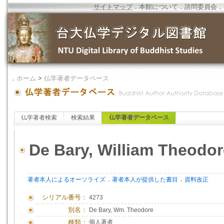
サイトマップ
．
本館について
．
諮問委員会
．
．
ホーム
>
仏学著者データベース
仏学著者検索
検索結果
仏学著者データベース
De Bary, William Theodor
．
．
著者本人によるオーソライズ
著者本人が提供した書目
資料改正
シリアル番号：
4273
別名：
De Bary, Wm. Theodore
種類：
個人著者