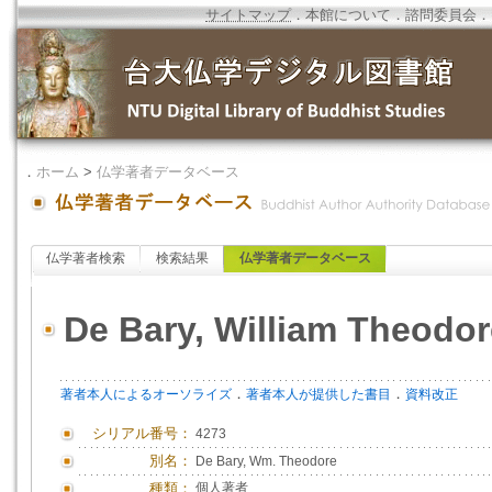
サイトマップ
．
本館について
．
諮問委員会
．
．
ホーム
>
仏学著者データベース
仏学著者検索
検索結果
仏学著者データベース
De Bary, William Theodor
．
．
著者本人によるオーソライズ
著者本人が提供した書目
資料改正
シリアル番号：
4273
別名：
De Bary, Wm. Theodore
種類：
個人著者