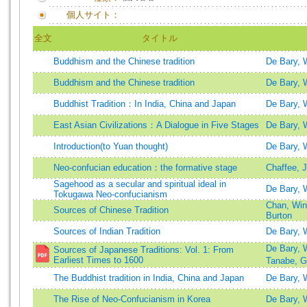
個人サイト：
全文
タイトル
Buddhism and the Chinese tradition
De Bary, 
Buddhism and the Chinese tradition
De Bary, 
Buddhist Tradition：In India, China and Japan
De Bary, 
East Asian Civilizations：A Dialogue in Five Stages
De Bary, 
Introduction(to Yuan thought)
De Bary, 
Neo-confucian education：the formative stage
Chaffee, 
Sagehood as a secular and spiritual ideal in
De Bary, 
Tokugawa Neo-confucianism
Chan, Win
Sources of Chinese Tradition
Burton
Sources of Indian Tradition
De Bary, 
De Bary,
Sources of Japanese Traditions: Vol. 1: From
Earliest Times to 1600
Tanabe, 
The Buddhist tradition in India, China and Japan
De Bary, 
The Rise of Neo-Confucianism in Korea
De Bary, 