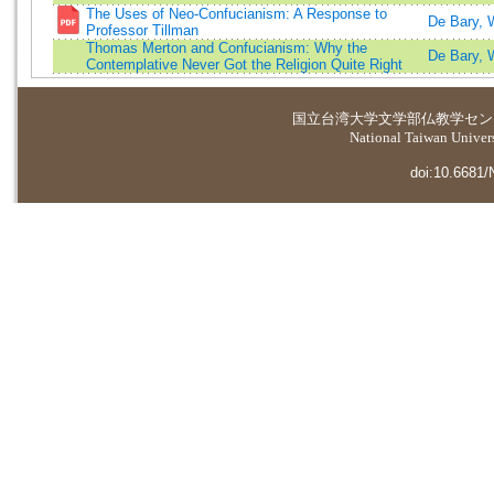
The Uses of Neo-Confucianism: A Response to
De Bary, 
Professor Tillman
Thomas Merton and Confucianism: Why the
De Bary, 
Contemplative Never Got the Religion Quite Right
国立台湾大学
文学部仏教学セン
National Taiwan Universi
doi:10.6681