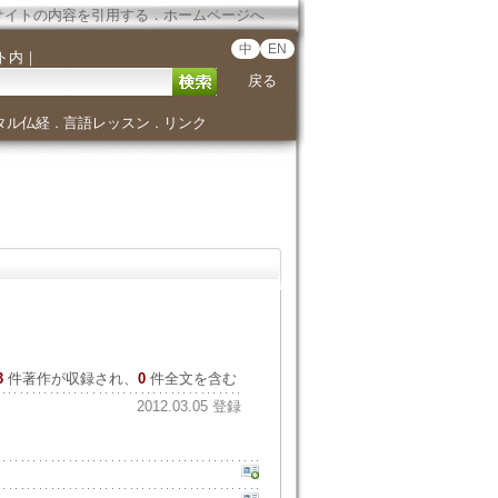
サイトの内容を引用する
．
ホームページへ
中
EN
ト内
｜
戻る
タル仏経
言語レッスン
リンク
．
．
3
件著作が収録され、
0
件全文を含む
2012.03.05 登録