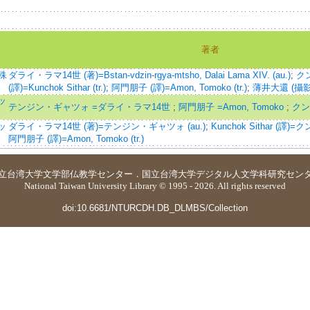
著者
殊
ダライ・ラマ14世 (著)=Bstan-vdzin-rgya-mtsho, Dalai Lama XIV. (au.)
;
ク
(譯)=Kunchok Sithar (tr.)
;
阿門朋子 (譯)=Amon, Tomoko (tr.)
;
薄井大還 (攝影)=U
ッ
テンジン・ギャツォ =ダライ・ラマ14世
;
阿門朋子 =Amon, Tomoko
;
クン
ッ
ダライ・ラマ14世 (著)=テンジン・ギャツォ (au.)
;
Kunchok Sithar (譯)
阿門朋子 (譯)=Amon, Tomoko (tr.)
立台湾大学
文学部仏教学センター
．
国立台湾大学デジタル人文学科研究セン
National Taiwan University Library © 1995 - 2026. All rights reserved
doi:10.6681/NTURCDH.DB_DLMBS/Collection