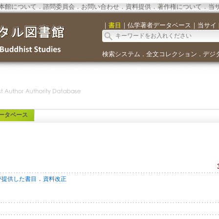
本館について
．
諮問委員会
．
お問い合わせ
．
資料提供
．
著作権について
．
当
｜
書目
｜
仏学著者データベース
｜
当サイ
検索システム
全文コレクション
デジ
．
．
ータベース
．
が提供した書目
資料改正