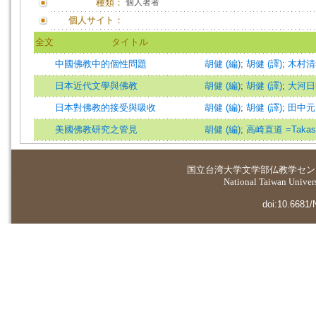
種類：
個人著者
個人サイト：
全文
タイトル
中國佛教中的個性問題
胡健 (編)
;
胡健 (譯)
;
木村清孝 
日本近代文學與佛教
胡健 (編)
;
胡健 (譯)
;
大河日
日本對佛教的接受與吸收
胡健 (編)
;
胡健 (譯)
;
田中元
美國佛教研究之管見
胡健 (編)
;
高崎直道 =Takasak
国立台湾大学
文学部仏教学セン
National Taiwan Universi
doi:10.6681