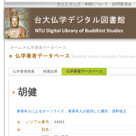
サイトマップ
．
本館について
．
諮問委員会
．
．
ホーム
>
仏学著者データベース
仏学著者検索
検索結果
仏学著者データベース
胡健
．
．
著者本人によるオーソライズ
著者本人が提供した書目
資料改正
シリアル番号：
44581
別名：