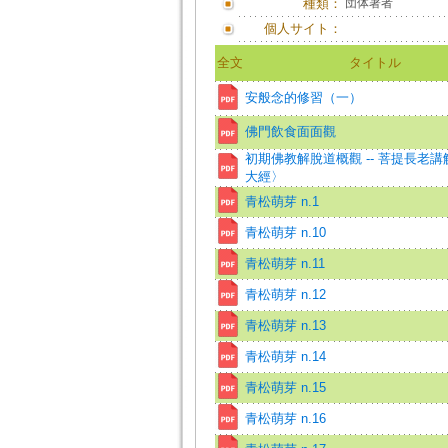
種類：
団体著者
個人サイト：
全文
タイトル
安般念的修習（一）
佛門飲食面面觀
初期佛教解脫道概觀 -- 菩提長老
大經〉
青松萌芽 n.1
青松萌芽 n.10
青松萌芽 n.11
青松萌芽 n.12
青松萌芽 n.13
青松萌芽 n.14
青松萌芽 n.15
青松萌芽 n.16