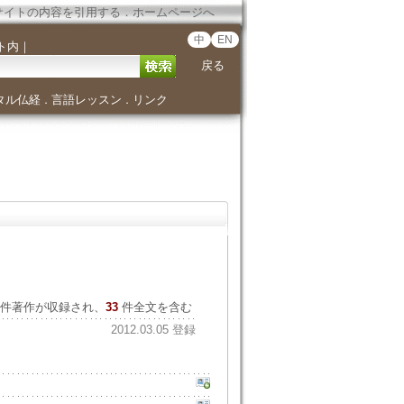
サイトの内容を引用する
．
ホームページへ
中
EN
ト内
｜
戻る
タル仏経
言語レッスン
リンク
．
．
件著作が収録され、
33
件全文を含む
2012.03.05 登録