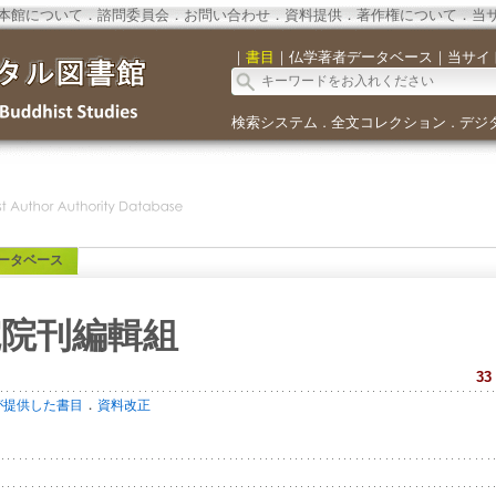
本館について
．
諮問委員会
．
お問い合わせ
．
資料提供
．
著作権について
．
当
｜
書目
｜
仏学著者データベース
｜
当サイ
検索システム
全文コレクション
デジ
．
．
ータベース
院院刊編輯組
33
．
が提供した書目
資料改正