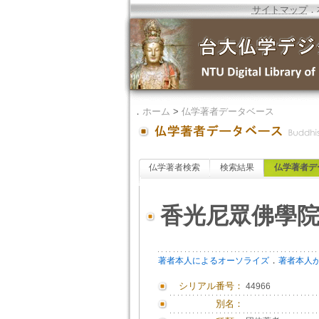
サイトマップ
．
．
ホーム
>
仏学著者データベース
仏学著者検索
検索結果
仏学著者デ
香光尼眾佛學
．
著者本人によるオーソライズ
著者本人
シリアル番号：
44966
別名：