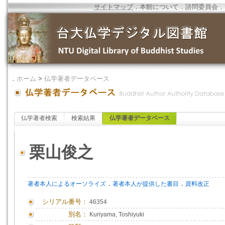
サイトマップ
．
本館について
．
諮問委員会
．
．
ホーム
>
仏学著者データベース
仏学著者検索
検索結果
仏学著者データベース
栗山俊之
．
．
著者本人によるオーソライズ
著者本人が提供した書目
資料改正
シリアル番号：
46354
別名：
Kuriyama, Toshiyuki