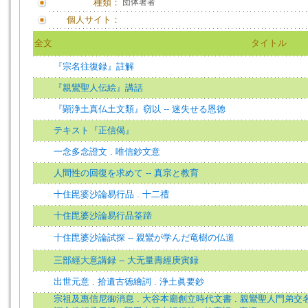
種類：
団体著者
個人サイト：
全文
タイトル
『宗名往復録』註解
『親鸞聖人伝絵』講話
『顕浄土真仏土文類』窃以 -- 迷失せる恩徳
テキスト『正信偈』
一念多念證文 . 唯信鈔文意
人間性の回復を求めて -- 真宗と教育
十住毘婆沙論易行品 . 十二禮
十住毘婆沙論易行品筌蹄
十住毘婆沙論試探 -- 親鸞が学んだ竜樹の仏道
三部經大意講録 -- 大无量壽經庚寅録
出世元意 . 拾遺古徳繪詞 . 浄土眞要鈔
宗祖及惠信尼御消息 . 大谷本廟創立時代文書 . 親鸞聖人門弟交名牒