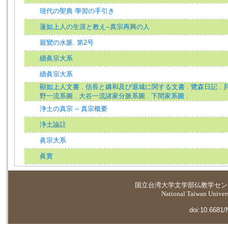
現代の聖典 學習の手引き
蓮如上人の生涯と教え--真宗再興の人
親鸞の水脈. 第2号
續眞宗大系
續眞宗大系
顯如上人文書 . 信長と媾和及び退城に関する文書 . 鷺森日記 . 貝
野一流系圖 . 大谷一流諸家分脈系圖 . 下間家系圖 .
浄土の真宗 -- 真宗概要
浄土論註
眞宗大系
眞實
国立台湾大学
文学部仏教学セン
National Taiwan Universi
doi:10.6681