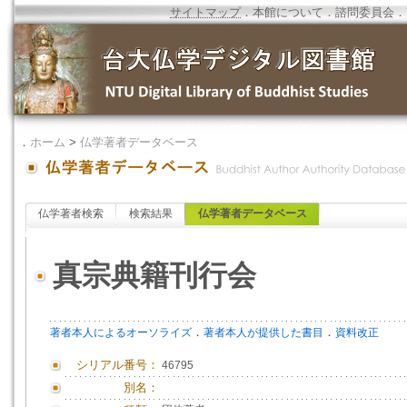
サイトマップ
．
本館について
．
諮問委員会
．
．
ホーム
>
仏学著者データベース
仏学著者検索
検索結果
仏学著者データベース
真宗典籍刊行会
．
．
著者本人によるオーソライズ
著者本人が提供した書目
資料改正
シリアル番号：
46795
別名：