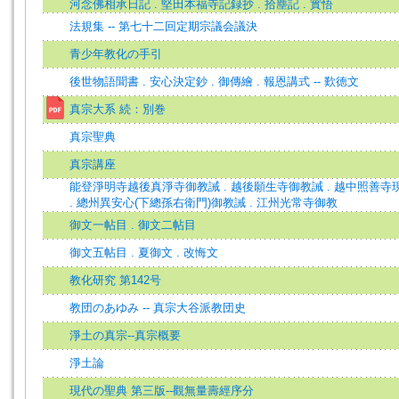
河念佛相承日記 . 堅田本福寺記録抄 . 拾塵記 . 實悟
法規集 -- 第七十二回定期宗議会議決
青少年教化の手引
後世物語聞書 . 安心決定鈔 . 御傳繪 . 報恩講式 -- 歎徳文
真宗大系 続：別巻
真宗聖典
真宗講座
能登淨明寺越後真淨寺御教誡 . 越後願生寺御教誡 . 越中照善寺
. 總州異安心(下總孫右衛門)御教誡 . 江州光常寺御教
御文一帖目 . 御文二帖目
御文五帖目 . 夏御文 . 改悔文
教化研究 第142号
教団のあゆみ -- 真宗大谷派教団史
淨土の真宗--真宗概要
淨土論
現代の聖典 第三版--觀無量壽經序分