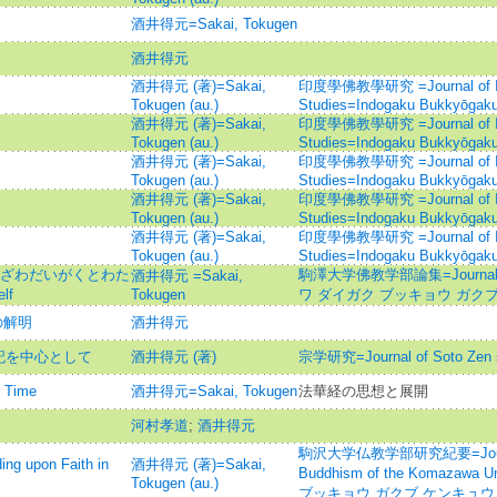
酒井得元=Sakai, Tokugen
酒井得元
酒井得元 (著)=Sakai,
印度學佛教學研究 =Journal of Ind
Tokugen (au.)
Studies=Indogaku Bukkyōgak
酒井得元 (著)=Sakai,
印度學佛教學研究 =Journal of Ind
Tokugen (au.)
Studies=Indogaku Bukkyōgak
酒井得元 (著)=Sakai,
印度學佛教學研究 =Journal of Ind
Tokugen (au.)
Studies=Indogaku Bukkyōgak
酒井得元 (著)=Sakai,
印度學佛教學研究 =Journal of Ind
Tokugen (au.)
Studies=Indogaku Bukkyōgak
酒井得元 (著)=Sakai,
印度學佛教學研究 =Journal of Ind
Tokugen (au.)
Studies=Indogaku Bukkyōgak
まざわだいがくとわた
駒澤大学佛教学部論集=Journal of
酒井得元 =Sakai,
lf
Tokugen
ワ ダイガク ブッキョウ ガク
の解明
酒井得元
記を中心として
酒井得元 (著)
宗学研究=Journal of Soto Zen s
 Time
酒井得元=Sakai, Tokugen
法華経の思想と展開
河村孝道
;
酒井得元
駒沢大学仏教学部研究紀要=Journal o
pon Faith in
酒井得元 (著)=Sakai,
Buddhism of the Komazaw
Tokugen (au.)
ブッキョウ ガクブ ケンキュウ