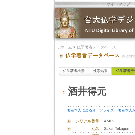
サイトマップ
．
．
ホーム
>
仏学著者データベース
仏学著者検索
検索結果
仏学著者デ
酒井得元
．
著者本人によるオーソライズ
著者本人
シリアル番号：
47409
別名：
Sakai, Tokugen