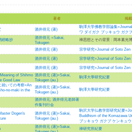
著者
掲
駒澤大学佛教学部論集=Journal of
て
酒井得元 (著)
ワ ダイガク ブッキョウ ガク
酒井得元 =Sakai,
網經略抄
禅思想とその背景 : 岡本素光
Tokugen
酒井得元 (著)
宗学研究=Journal of Soto Zen s
酒井得元 (著)
宗学研究=Journal of Soto Zen s
酒井得元 (著)
宗学研究=Journal of Soto Zen s
ing of Shihmo
酒井得元 (著)=Sakai,
駒澤大學研究紀要
he Good Law
Tokugen (au.)
就いての考察=An
酒井得元 (著)=Sakai,
駒澤大學研究紀要
sho-no-maki in the
Tokugen (au.)
酒井得元
;
酒井得元老師著
作集刊行会
駒沢大学仏教学部研究紀要=Journal o
er Dogen's
酒井得元 (著)=Sakai,
Buddhism of the Komazaw
ture
Tokugen (au.)
ブッキョウ ガクブ ケンキュウ
酒井得元 (著)=Sakai,
u
禅研究所紀要
Tokugen (au.)