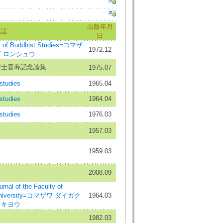
出版年月
載誌
日
 Buddhist Studies=コマザ
1972.12
ブ ロンシュウ
博士喜寿記念論集
1975.07
tudies
1965.04
tudies
1964.04
tudies
1976.03
1957.03
1959.03
2008.09
f the Faculty of
a University=コマザワ ダイガク
1964.03
 キヨウ
1982.03