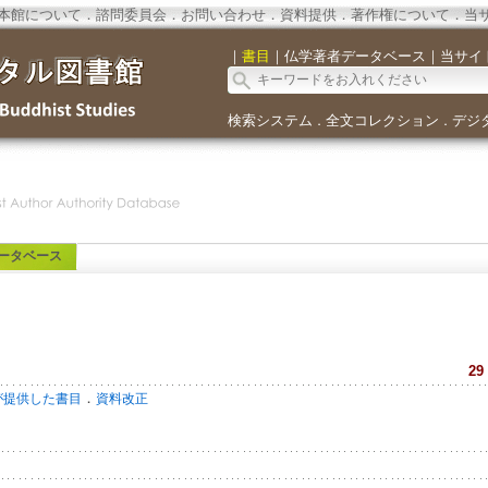
本館について
．
諮問委員会
．
お問い合わせ
．
資料提供
．
著作権について
．
当
｜
書目
｜
仏学著者データベース
｜
当サイ
検索システム
全文コレクション
デジ
．
．
ータベース
29
．
が提供した書目
資料改正