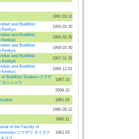
1991.03.10
ian and Buddhist
1955.03.30
u Kenkyū
ian and Buddhist
1956.03.30
u Kenkyū
ian and Buddhist
1958.03.30
u Kenkyū
ian and Buddhist
1957.01.25
u Kenkyū
ian and Buddhist
1958.12.01
u Kenkyū
 Buddhist Studies=コマザ
1987.10
ブ ロンシュウ
2009.10
tudies
1961.03
1985.09.12
1980.11
f the Faculty of
a University=コマザワ ダイガク
1962.03
 キヨウ