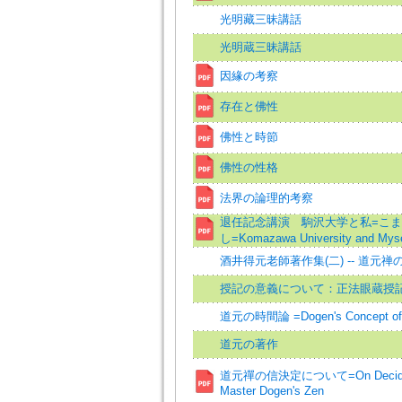
光明藏三昧講話
光明蔵三昧講話
因緣の考察
存在と佛性
佛性と時節
佛性の性格
法界の論理的考察
退任記念講演 駒沢大学と私=こ
し=Komazawa University and Myse
酒井得元老師著作集(二) -- 道元禅
授記の意義について：正法眼蔵授
道元の時間論 =Dogen's Concept of
道元の著作
道元禪の信決定について=On Deciding u
Master Dogen's Zen