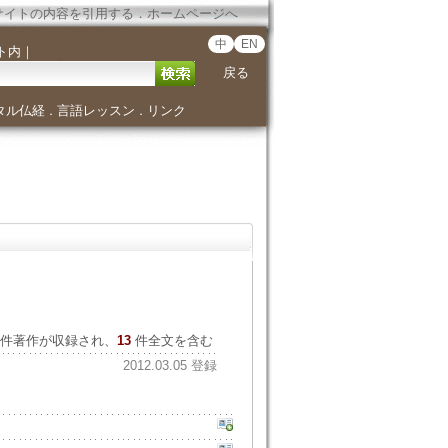
サイトの内容を引用する
．
ホームページへ
中
EN
ト内
｜
戻る
タル仏経
言語レッスン
リンク
．
．
件著作が収録され、
13
件全文を含む
2012.03.05 登録