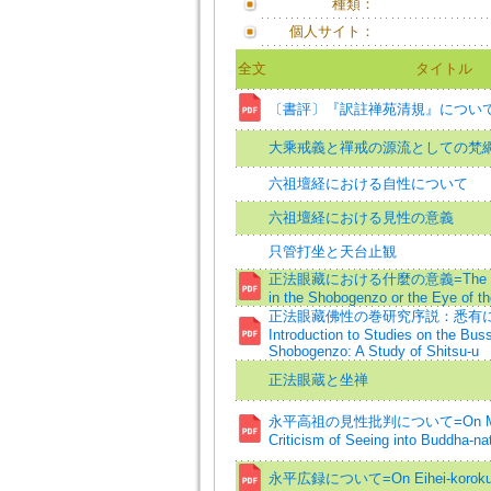
種類：
個人サイト：
全文
タイトル
〔書評〕『訳註禅苑清規』につい
大乘戒義と禪戒の源流としての梵
六祖壇経における自性について
六祖壇経における見性の意義
只管打坐と天台止観
正法眼藏における什麼の意義=The Mean
in the Shobogenzo or the Eye of t
正法眼藏佛性の巻研究序説：悉有に
Introduction to Studies on the Bus
Shobogenzo: A Study of Shitsu-u
正法眼蔵と坐禅
永平高祖の見性批判について=On Mast
Criticism of Seeing into Buddha-na
永平広録について=On Eihei-korok