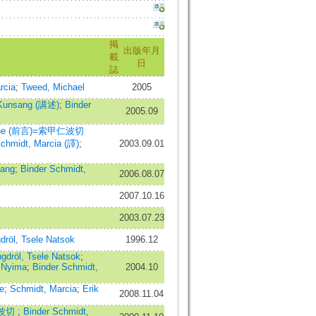
掲
出版年月
載
日
誌
rcia
;
Tweed, Michael
2005
Kunsang (講述)
;
Binder
2005.09
oche (前言)=索甲仁波切
Schmidt, Marcia (譯)
;
2003.09.01
sang
;
Binder Schmidt,
2006.08.07
2007.10.16
2003.07.23
dröl, Tsele Natsok
1996.12
gdröl, Tsele Natsok
;
 Nyima
;
Binder Schmidt,
2004.10
e
;
Schmidt, Marcia
;
Erik
2008.11.04
楚仁波切
;
Binder Schmidt,