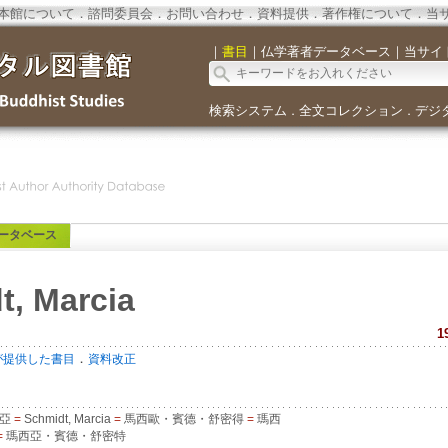
本館について
．
諮問委員会
．
お問い合わせ
．
資料提供
．
著作権について
．
当
｜
書目
｜
仏学著者データベース
｜
当サイ
検索システム
全文コレクション
デジ
．
．
ータベース
t, Marcia
1
．
が提供した書目
資料改正
西亞
=
Schmidt, Marcia
=
馬西歐・賓德・舒密得
=
瑪西
=
瑪西亞・賓德・舒密特