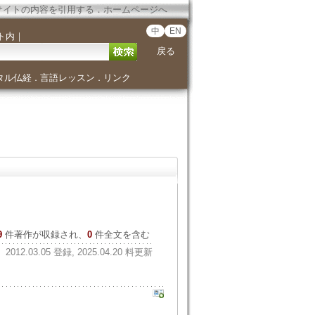
サイトの内容を引用する
．
ホームページへ
中
EN
ト内
｜
戻る
タル仏経
言語レッスン
リンク
．
．
9
件著作が収録され、
0
件全文を含む
2012.03.05 登録, 2025.04.20 料更新