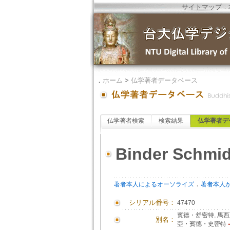
サイトマップ
．
．
ホーム
>
仏学著者データベース
仏学著者検索
検索結果
仏学著者デ
Binder Schmid
．
著者本人によるオーソライズ
著者本人
シリアル番号：
47470
賓德・舒密特, 馬
別名：
亞・賓德・史密特