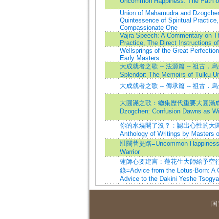
Uncommon Happiness: The Path of
Union of Mahamudra and Dzogche
Quintessence of Spiritual Practice,
Compassionate One
Vajra Speech: A Commentary on Th
Practice, The Direct Instructions 
Wellsprings of the Great Perfection
Early Masters
大成就者之歌 -- 法源篇 -- 祖古．
Splendor: The Memoirs of Tulku U
大成就者之歌 -- 傳承篇 -- 祖古
大圓滿之歌：總集歷代重要大圓滿成就者之
Dzogchen: Confusion Dawns as W
你的水燒開了沒？：認出心性的大圓滿之道=T
Anthology of Writings by Masters o
壯闊菩提路=Uncommon Happiness: th
Warrior
蓮師心要建言：蓮花生大師給予空
錄=Advice from the Lotus-Born: A 
Advice to the Dakini Yeshe Tsogya
国