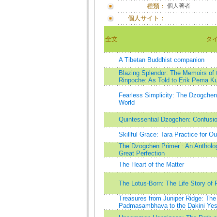
種類：
個人著者
個人サイト：
全文
タ
A Tibetan Buddhist companion
Blazing Splendor: The Memoirs of
Rinpoche: As Told to Erik Pema K
Fearless Simplicity: The Dzogchen
World
Quintessential Dzogchen: Confus
Skillful Grace: Tara Practice for O
The Dzogchen Primer : An Antholog
Great Perfection
The Heart of the Matter
The Lotus-Born: The Life Story 
Treasures from Juniper Ridge: The 
Padmasambhava to the Dakini Yes