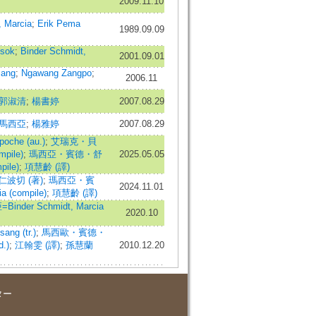
2009.11.10
, Marcia
;
Erik Pema
1989.09.09
tsok
;
Binder Schmidt,
2001.09.01
sang
;
Ngawang Zangpo
;
2006.11
郭淑清
;
楊書婷
2007.08.29
 馬西亞
;
楊雅婷
2007.08.29
che (au.)
;
艾瑞克・貝
pile)
;
瑪西亞・賓德・舒
2025.05.05
ile)
;
項慧齡 (譯)
波切 (著)
;
瑪西亞・賓
2024.11.01
 (compile)
;
項慧齡 (譯)
der Schmidt, Marcia
2020.10
g (tr.)
;
馬西歐・賓德・
.)
;
江翰雯 (譯)
;
孫慧蘭
2010.12.20
ター