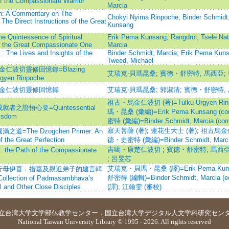
 the Compassionate Warrior
Marcia
n: A Commentary on The
Chokyi Nyima Rinpoche
;
Binder Schmidt
 The Direct Instructions of the Great
Kunsang
e Quintessence of Spiritual
Erik Pema Kunsang
;
Rangdröl, Tsele Na
of the Great Compassionate One
Marcia
 : The Lives and Insights of the
Binder Schmidt, Marcia
;
Erik Pema Kun
Tweed, Michael
烏金仁波切靈修回憶錄=Blazing
艾瑞克‧貝瑪昆桑
;
賓德・舒密特, 馬西亞
;
rgyen Rinpoche
．烏金仁波切靈修回憶錄
艾瑞克‧貝瑪昆桑
;
郭淑清
;
賓德・舒密特,
祖古・烏金仁波切 (著)=Tulku Urgyen Rinpo
證悟心要=Quintessential
瑪・昆桑 (彙編)=Erik Pema Kunsang (com
isdom
密特 (彙編)=Binder Schmidt, Marcia (comp
寂天菩薩 (著)
;
蓮花生大士 (著)
;
祖古烏金仁
he Dzogchen Primer: An
f the Great Perfection
德・史密特 (彙編)=Binder Schmidt, Marcia
吉噶・康楚仁波切
;
賓德・舒密特, 馬西亞=Bin
e Path of the Compassionate
;
呂旻芯
艾瑞克・貝瑪・昆桑 (譯)=Erik Pema Kunsan
行母伊喜．措嘉及親近弟子的建言輯
舒密得 (編輯)=Binder Schmidt, Marcia (ed
Collection of Padmasambhava’s
l and Other Close Disciples
(譯)
;
江翰雯 (審校)
立台湾大学
文学部仏教学センター
．
国立台湾大学デジタル人文学科研究セン
National Taiwan University Library © 1995 - 2026. All rights reserved