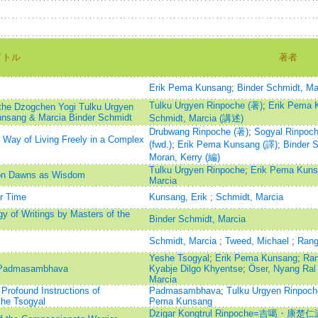
イトル
著者
Erik Pema Kunsang
;
Binder Schmidt, Ma
Tulku Urgyen Rinpoche (著)
;
Erik Pema 
 the Dzogchen Yogi Tulku Urgyen
unsang & Marcia Binder Schmidt
Schmidt, Marcia (講述)
Drubwang Rinpoche (著)
;
Sogyal Rinp
 Way of Living Freely in a Complex
(fwd.)
;
Erik Pema Kunsang (譯)
;
Binder 
Moran, Kerry (編)
Tulku Urgyen Rinpoche
;
Erik Pema Kun
ion Dawns as Wisdom
Marcia
ur Time
Kunsang, Erik
;
Schmidt, Marcia
y of Writings by Masters of the
Binder Schmidt, Marcia
Schmidt, Marcia
;
Tweed, Michael
;
Rang
Yeshe Tsogyal
;
Erik Pema Kunsang
;
Ran
of Padmasambhava
Kyabje Dilgo Khyentse
;
Öser, Nyang Ral
Marcia
Profound Instructions of
Padmasambhava
;
Tulku Urgyen Rinpoch
he Tsogyal
Pema Kunsang
Dzigar Kongtrul Rinpoche=吉噶・康