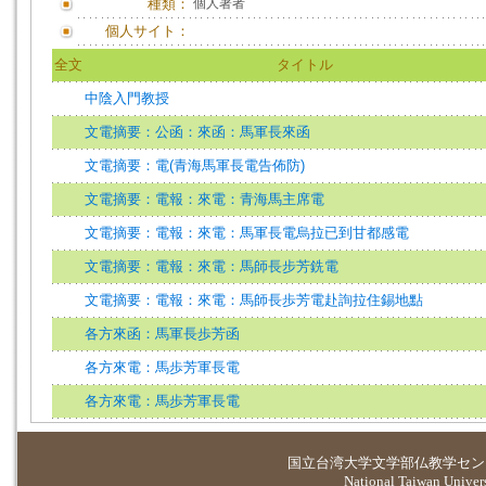
種類：
個人著者
個人サイト：
全文
タイトル
中陰入門教授
文電摘要：公函：來函：馬軍長來函
文電摘要：電(青海馬軍長電告佈防)
文電摘要：電報：來電：青海馬主席電
文電摘要：電報：來電：馬軍長電烏拉已到甘都感電
文電摘要：電報：來電：馬師長步芳銑電
文電摘要：電報：來電：馬師長歩芳電赴詢拉住錫地點
各方來函：馬軍長歩芳函
各方來電：馬歩芳軍長電
各方來電：馬歩芳軍長電
国立台湾大学
文学部仏教学セン
National Taiwan Universi