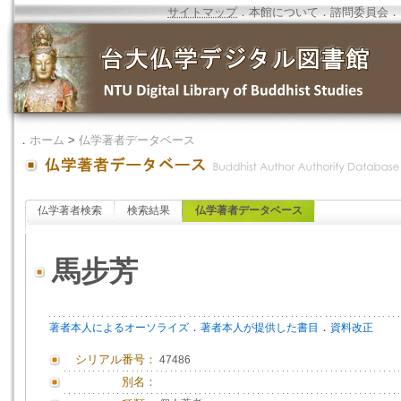
サイトマップ
．
本館について
．
諮問委員会
．
．
ホーム
>
仏学著者データベース
仏学著者検索
検索結果
仏学著者データベース
馬步芳
．
．
著者本人によるオーソライズ
著者本人が提供した書目
資料改正
シリアル番号：
47486
別名：