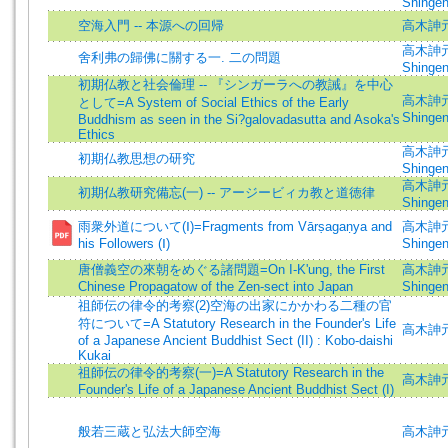
Shingen
空海入門 -- 本源への回帰
高木訷
高木訷元=
舍利弗の歸佛に關する一. 二の問題
Shinge
初期仏教と社会倫理 -- 『シンガーラへの教誡』を中心
高木訷元 
として=A System of Social Ethics of the Early
Shingen
Buddhism as seen in the Si?galovadasutta and Asoka's
Ethics
高木訷元=
初期仏教思想の研究
Shinge
高木訷元 
初期仏教研究備忘(一) -- アージービィカ教と道徳律
Shingen
雨衆外道について(Ⅰ)=Fragments from Vārṣagaṇya and
高木訷元 
his Followers (Ⅰ)
Shingen
唐僧義空の來朝をめぐる諸問題=On I-K'ung, the First
高木訷元 
Chinese Propagatow of the Zen-sect into Japan
Shingen
祖師伝の律令的考察(2)空海の出家にかかわる二種の官
符について=A Statutory Research in the Founder's Life
高木訷元
of a Japanese Ancient Buddhist Sect (II) : Kobo-daishi
Kukai
祖師伝の律令的考察(一)=A Statutory Research in the
高木訷元
Founder's Life of a Japanese Ancient Buddhist Sect (I)
般若三蔵と弘法大師空海
高木訷元