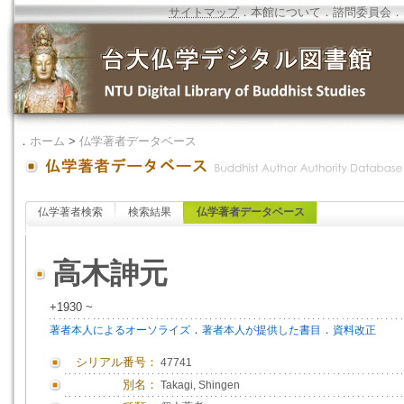
サイトマップ
．
本館について
．
諮問委員会
．
．
ホーム
>
仏学著者データベース
仏学著者検索
検索結果
仏学著者データベース
高木訷元
+1930 ~
．
．
著者本人によるオーソライズ
著者本人が提供した書目
資料改正
シリアル番号：
47741
別名：
Takagi, Shingen