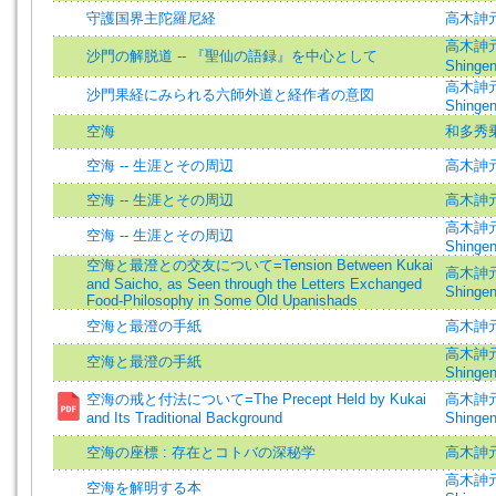
守護国界主陀羅尼経
高木訷
高木訷元=
沙門の解脱道 -- 『聖仙の語録』を中心として
Shinge
高木訷元 
沙門果経にみられる六師外道と経作者の意図
Shingen
空海
和多秀
空海 -- 生涯とその周辺
高木訷
空海 -- 生涯とその周辺
高木訷
高木訷元=
空海 -- 生涯とその周辺
Shinge
空海と最澄との交友について=Tension Between Kukai
高木訷元 
and Saicho, as Seen through the Letters Exchanged
Shingen
Food-Philosophy in Some Old Upanishads
空海と最澄の手紙
高木訷
高木訷元 
空海と最澄の手紙
Shingen
空海の戒と付法について=The Precept Held by Kukai
高木訷元 
and Its Traditional Background
Shingen
空海の座標 : 存在とコトバの深秘学
高木訷元
高木訷元 
空海を解明する本