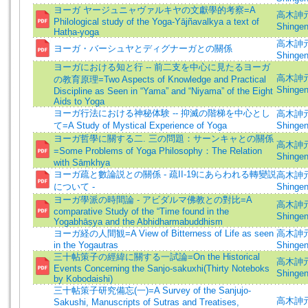
ヨーガ ヤージュニャヴァルキヤの文獻學的考察=A
高木訷元 
Philological study of the Yoga-Yājñavalkya a text of
Shingen
Hatḥa-yoga
高木訷元 
ヨーガ・バーシュヤとディグナーガとの關係
Shingen
ヨーガにおける知と行 -- 前二支を中心に見たるヨーガ
高木訷元 
の教育原理=Two Aspects of Knowledge and Practical
Shingen
Discipline as Seen in “Yama” and “Niyama” of the Eight
Aids to Yoga
ヨーガ行法における神秘体験 -- 抑滅の階梯を中心とし
高木訷元 
て=A Study of Mystical Experience of Yoga
Shingen
ヨーガ哲學に關する二. 三の問題：サーンキャとの關係
高木訷元 
=Some Problems of Yoga Philosophy：The Relation
Shingen
with Sāṃkhya
ヨーガ疏と數論説との關係 - 疏II-19にあらわれる轉變説
高木訷元 
について -
Shingen
ヨーガ學派の時間論 - アビダルマ佛教との對比=A
高木訷元 
comparative Study of the “Time found in the
Shingen
Yogabhāṣya and the Abhidharmabuddhism
ヨーガ経の人間観=A View of Bitterness of Life as seen
高木訷元 
in the Yogautras
Shingen
三十帖策子の經緯に關する一試論=On the Historical
高木訷元 
Events Concerning the Sanjo-sakuxhi(Thirty Noteboks
Shingen
by Kobodaishi)
三十帖策子研究備忘(一)=A Survey of the Sanjujo-
高木訷元 
Sakushi, Manuscripts of Sutras and Treatises,