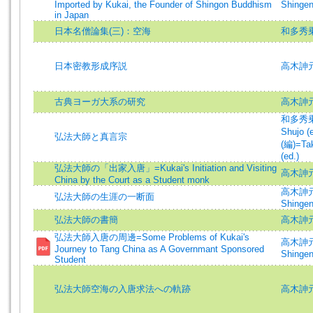
Imported by Kukai, the Founder of Shingon Buddhism
Shingen
in Japan
日本名僧論集(三)：空海
和多秀
日本密教形成序説
高木訷元
古典ヨーガ大系の研究
高木訷元
和多秀乗 
Shujo (e
弘法大師と真言宗
(編)=Tak
(ed.)
弘法大師の「出家入唐」=Kukai's Initiation and Visiting
高木訷元
China by the Court as a Student monk
高木訷元 
弘法大師の生涯の一断面
Shinge
弘法大師の書簡
高木訷
弘法大師入唐の周邊=Some Problems of Kukai's
高木訷元 
Journey to Tang China as A Governmant Sponsored
Shingen
Student
弘法大師空海の入唐求法への軌跡
高木訷元