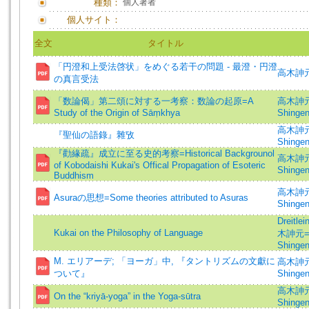
種類：
個人著者
個人サイト：
全文
タイトル
「円澄和上受法啓状」をめぐる若干の問題 - 最澄・円澄
高木訷
の真言受法
「数論偈」第二頌に対する一考察：数論の起原=A
高木訷元 
Study of the Origin of Sāṃkhya
Shingen
高木訷元=
『聖仙の語錄』雜攷
Shinge
『勸緣疏』成立に至る史的考察=Historical Backgrounol
高木訷元 
of Kobodaishi Kukai's Offical Propagation of Esoteric
Shingen
Buddhism
高木訷元 
Asuraの思想=Some theories attributed to Asuras
Shingen
Dreitle
Kukai on the Philosophy of Language
木訷元=T
Shinge
M. エリアーデ; 「ヨーガ」中, 『タントリズムの文獻に
高木訷元 
ついて』
Shingen
高木訷元 
On the “kriyā-yoga” in the Yoga-sūtra
Shingen