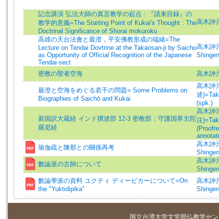
記念講演 弘法大師の真言教学の起点 : 『請来目録』の
高木訷元
教学的意義=The Starting Point of Kukai's Thought : The
Doctrinal Significance of Shorai mokuroku
高雄の天台法會と最澄，平安佛教形成の端緒=The
高木訷元 
Lecture on Tendai Dovtrine at the Takaosan-ji by Saicho
as Opportunity of Official Recognition of the Japanese
Shingen
Tendai-sect
密教の聖者空海
高木訷
高木訷元
最澄と空海をめぐる若干の問題= Some Problems on
述)=Taka
Biographies of Saichō and Kukai
(spk.)
高木訷元
新国訳大蔵経 インド撰述部 12-3 密教部：守護国界主陀
注)=Taka
羅尼経
(Proofr
annotat
高木訷元 
瑜伽疏と陳那との關係再考
Shingen
高木訷元 
數論派の古師について
Shingen
數論學派の資料 ユクティ ディーピカーについて=On
高木訷元 
the "Yuktidipika"
Shingen
国立台湾大学
文学部仏教学セン