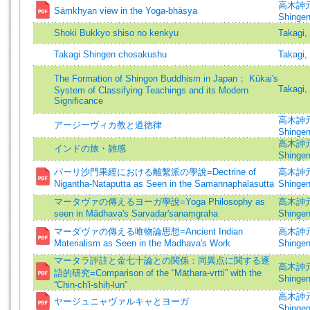
高木訷元 
Sāṃkhyan view in the Yoga-bhāṣya
Shingen
Shoki Bukkyo shiso no kenkyu
Takagi,
Takagi Shingen chosakushu
Takagi,
The Formation of Shingon Buddhism in Japan： Kūkai's
Takagi,
System of Classifying Teachings and its Modern
Significance
高木訷元=
アージーヴィカ教と道徳律
Shinge
高木訷元 
インドの旅・雑感
Shingen
パーリ沙門果經における離繫派の學說=Dectrine of
高木訷元 
Nigantha-Nataputta as Seen in the Samannaphalasutta
Shingen
マータヴァの傳えるヨーガ學說=Yoga Philosophy as
高木訷元 
seen in Mādhava's Sarvadar'sanaṃgraha
Shingen
マーダヴァの傳える唯物論思想=Ancient Indian
高木訷元 
Materialism as Seen in the Madhava's Work
Shingen
マータラ評註と金七十論との関係：同異点に関する逐
高木訷元 
語的研究=Comparison of the “Māṭhara-vṛtti” with the
Shingen
“Chin-ch'i-shiḥ-lun”
高木訷元 
ヤージュニャヴァルキャとヨーガ
Shingen