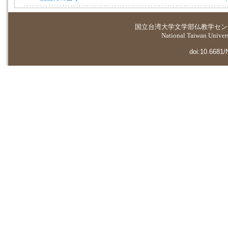
国立台湾大学
文学部仏教学セン
National Taiwan Universi
doi:10.6681