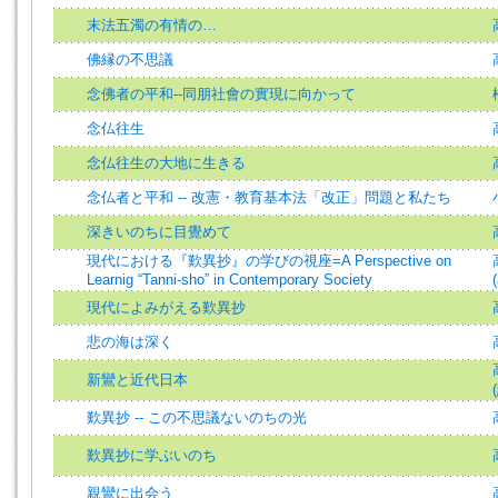
末法五濁の有情の…
佛縁の不思議
念佛者の平和--同朋社會の實現に向かって
念仏往生
念仏往生の大地に生きる
念仏者と平和 -- 改憲・教育基本法「改正」問題と私たち
深きいのちに目覺めて
現代における『歎異抄』の学びの視座=A Perspective on
Learnig “Tanni-sho” in Contemporary Society
現代によみがえる歎異抄
悲の海は深く
新鸞と近代日本
歎異抄 -- この不思議ないのちの光
歎異抄に学ぶいのち
親鸞に出会う