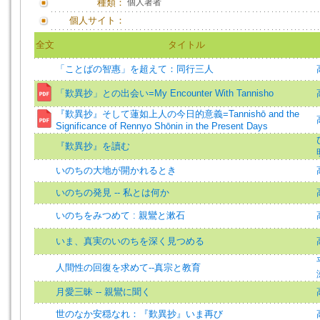
種類：
個人著者
個人サイト：
全文
タイトル
「ことばの智惠」を超えて：同行三人
「歎異抄」との出会い=My Encounter With Tannisho
『歎異抄』そして蓮如上人の今日的意義=Tannishō and the
Significance of Rennyo Shōnin in the Present Days
『歎異抄』を讀む
いのちの大地が開かれるとき
いのちの発見 -- 私とは何か
いのちをみつめて : 親鸞と漱石
いま、真実のいのちを深く見つめる
人間性の回復を求めて--真宗と教育
月愛三昧 -- 親鸞に聞く
世のなか安穏なれ：『歎異抄』いま再び