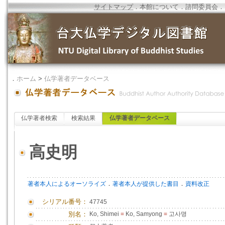
サイトマップ
．
本館について
．
諮問委員会
．
．
ホーム
>
仏学著者データベース
仏学著者検索
検索結果
仏学著者データベース
高史明
．
．
著者本人によるオーソライズ
著者本人が提供した書目
資料改正
シリアル番号：
47745
別名：
Ko, Shimei
=
Ko, Samyong
=
고사명