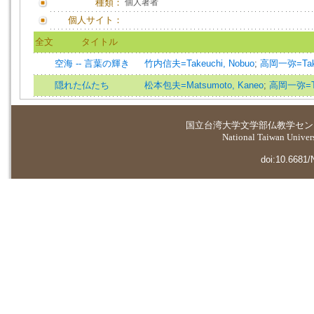
種類：
個人著者
個人サイト：
全文
タイトル
空海 -- 言葉の輝き
竹内信夫=Takeuchi, Nobuo
;
高岡一弥=Taka
隠れた仏たち
松本包夫=Matsumoto, Kaneo
;
高岡一弥=Ta
国立台湾大学
文学部仏教学セン
National Taiwan Universi
doi:10.6681