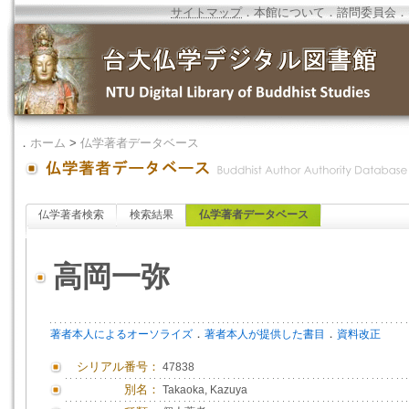
サイトマップ
．
本館について
．
諮問委員会
．
．
ホーム
>
仏学著者データベース
仏学著者検索
検索結果
仏学著者データベース
高岡一弥
．
．
著者本人によるオーソライズ
著者本人が提供した書目
資料改正
シリアル番号：
47838
別名：
Takaoka, Kazuya