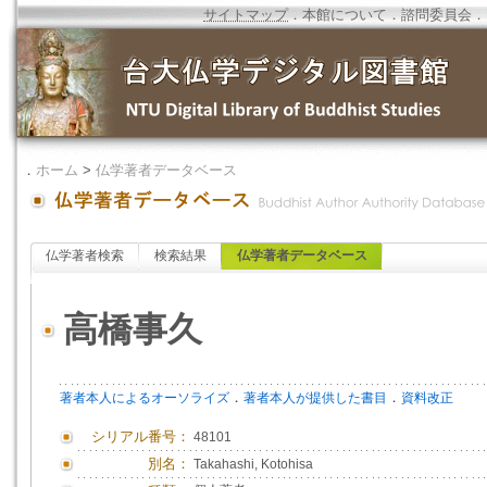
サイトマップ
．
本館について
．
諮問委員会
．
．
ホーム
>
仏学著者データベース
仏学著者検索
検索結果
仏学著者データベース
高橋事久
．
．
著者本人によるオーソライズ
著者本人が提供した書目
資料改正
シリアル番号：
48101
別名：
Takahashi, Kotohisa