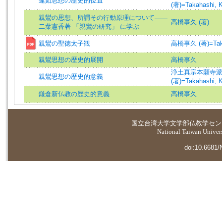
蓮如思想の歴史的位置
(著)=Takahashi, K
親鸞の思想、所謂その行動原理について――
高橋事久 (著)
二葉憲香著 「親鸞の研究」 に学ぶ
親鸞の聖徳太子観
高橋事久 (著)=Takaha
親鸞思想の歴史的展開
高橋事久
浄土真宗本願寺
親鸞思想の歴史的意義
(著)=Takahashi, K
鎌倉新仏教の歴史的意義
高橋事久
国立台湾大学
文学部仏教学セン
National Taiwan Universi
doi:10.6681