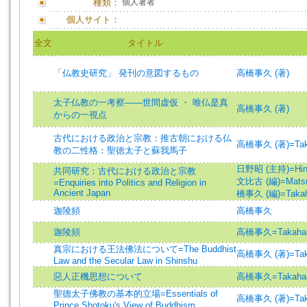
種類：
個人著者
個人サイト：
全文
タイトル
「仏教史研究」 発刊の意図するもの
高橋事久 (著)
太子仏教の一考察――世間虚仮 ・ 唯仏是真
高橋事久 (著)
からの一視点
古代における政治と宗教：推古朝における仏
高橋事久 (著)=Takaha
教の二性格：聖徳太子と蘇我馬子
日野昭 (主持)=Hino, 
共同研究：古代における政治と宗教
文比古 (編)=Matsuku
=Enquiries into Politics and Religion in
Ancient Japan
橋事久 (編)=Takahas
迦陵頻
高橋事久
迦陵頻
高橋事久=Takahash
真宗における王法佛法について=The Buddhist
高橋事久 (著)=Takaha
Law and the Secular Law in Shinshu
惡人正機思想について
高橋事久=Takahash
聖德太子佛教の基本的立場=Essentials of
高橋事久 (著)=Takaha
Prince Shotoku's View of Buddhism