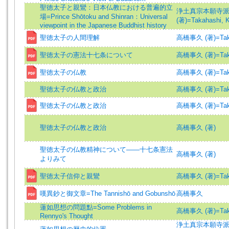
聖徳太子と親鸞：日本仏教における普遍的立
浄土真宗本願寺
場=Prince Shōtoku and Shinran：Universal
(著)=Takahashi, K
viewpoint in the Japanese Buddhist history
聖徳太子の人間理解
高橋事久 (著)=Takaha
聖徳太子の憲法十七条について
高橋事久 (著)=Takaha
聖徳太子の仏教
高橋事久 (著)=Takaha
聖徳太子の仏教と政治
高橋事久 (著)=Takaha
聖徳太子の仏教と政治
高橋事久 (著)=Takaha
聖徳太子の仏教と政治
高橋事久 (著)
聖徳太子の仏教精神について――十七条憲法
高橋事久 (著)
よりみて
聖徳太子信仰と親鸞
高橋事久 (著)=Takaha
嘆異鈔と御文章=The Tannishō and Gobunshō
高橋事久
蓮如思想の問題點=Some Problems in
高橋事久 (著)=Takaha
Rennyo's Thought
浄土真宗本願寺