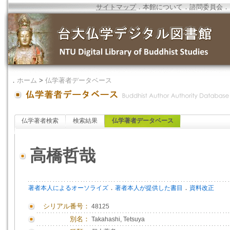
サイトマップ
．
本館について
．
諮問委員会
．
．
ホーム
>
仏学著者データベース
仏学著者検索
検索結果
仏学著者データベース
高橋哲哉
．
．
著者本人によるオーソライズ
著者本人が提供した書目
資料改正
シリアル番号：
48125
別名：
Takahashi, Tetsuya