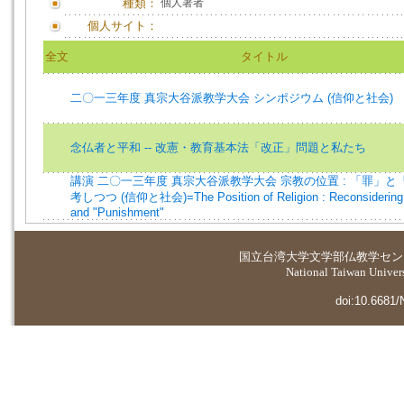
種類：
個人著者
個人サイト：
全文
タイトル
二〇一三年度 真宗大谷派教学大会 シンポジウム (信仰と社会)
念仏者と平和 -- 改憲・教育基本法「改正」問題と私たち
講演 二〇一三年度 真宗大谷派教学大会 宗教の位置 : 「罪」と
考しつつ (信仰と社会)=The Position of Religion : Reconsidering 
and "Punishment"
国立台湾大学
文学部仏教学セン
National Taiwan Universi
doi:10.6681