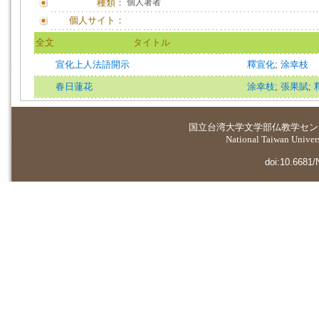
種類：
個人著者
個人サイト：
全文
タイトル
宣化上人法語開示
釋宣化
;
涂幸枝
春日蓮花
涂幸枝
;
張果賦
;
国立台湾大学
文学部仏教学セン
National Taiwan Universi
doi:10.6681