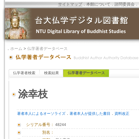
サイトマップ
．
本館について
．
諮問委員会
．
．
ホーム
>
仏学著者データベース
仏学著者検索
検索結果
仏学著者データベース
涂幸枝
．
．
著者本人によるオーソライズ
著者本人が提供した書目
資料改正
シリアル番号：
48244
別名：