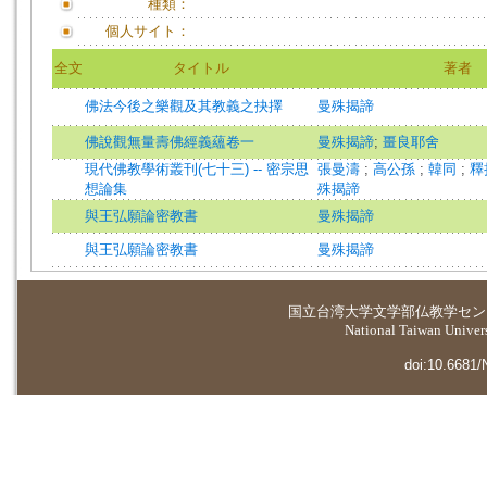
種類：
個人サイト：
全文
タイトル
著者
佛法今後之樂觀及其教義之抉擇
曼殊揭諦
佛說觀無量壽佛經義蘊卷一
曼殊揭諦
;
畺良耶舍
現代佛教學術叢刊(七十三) -- 密宗思
張曼濤
;
高公孫
;
韓同
;
釋
想論集
殊揭諦
與王弘願論密教書
曼殊揭諦
與王弘願論密教書
曼殊揭諦
国立台湾大学
文学部仏教学セン
National Taiwan Universi
doi:10.6681