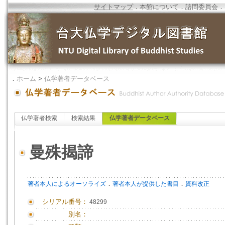
サイトマップ
．
本館について
．
諮問委員会
．
．
ホーム
>
仏学著者データベース
仏学著者検索
検索結果
仏学著者データベース
曼殊揭諦
．
．
著者本人によるオーソライズ
著者本人が提供した書目
資料改正
シリアル番号：
48299
別名：